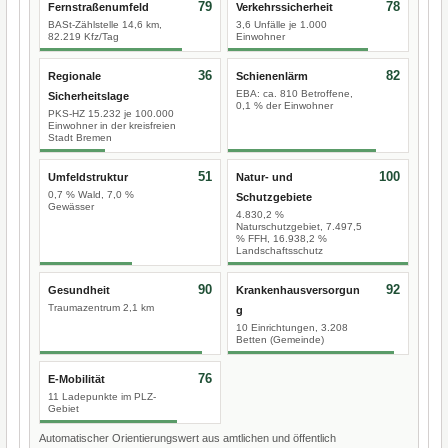
79
78
Fernstraßenumfeld
Verkehrssicherheit
BASt-Zählstelle 14,6 km,
3,6 Unfälle je 1.000
82.219 Kfz/Tag
Einwohner
36
82
Regionale
Schienenlärm
EBA: ca. 810 Betroffene,
Sicherheitslage
0,1 % der Einwohner
PKS-HZ 15.232 je 100.000
Einwohner in der kreisfreien
Stadt Bremen
51
100
Umfeldstruktur
Natur- und
0,7 % Wald, 7,0 %
Schutzgebiete
Gewässer
4.830,2 %
Naturschutzgebiet, 7.497,5
% FFH, 16.938,2 %
Landschaftsschutz
90
92
Gesundheit
Krankenhausversorgun
Traumazentrum 2,1 km
g
10 Einrichtungen, 3.208
Betten (Gemeinde)
76
E-Mobilität
11 Ladepunkte im PLZ-
Gebiet
Automatischer Orientierungswert aus amtlichen und öffentlich