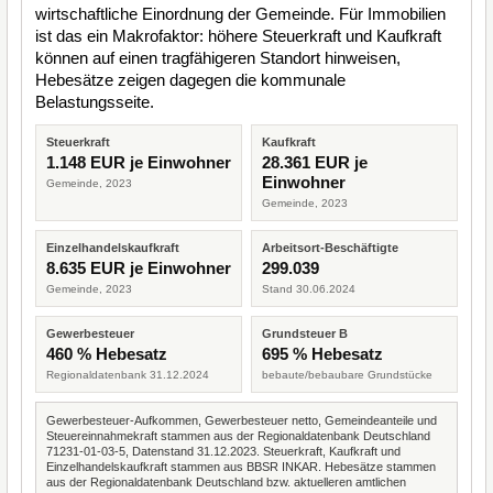
wirtschaftliche Einordnung der Gemeinde. Für Immobilien
ist das ein Makrofaktor: höhere Steuerkraft und Kaufkraft
können auf einen tragfähigeren Standort hinweisen,
Hebesätze zeigen dagegen die kommunale
Belastungsseite.
Steuerkraft
Kaufkraft
1.148 EUR je Einwohner
28.361 EUR je
Einwohner
Gemeinde, 2023
Gemeinde, 2023
Einzelhandelskaufkraft
Arbeitsort-Beschäftigte
8.635 EUR je Einwohner
299.039
Gemeinde, 2023
Stand 30.06.2024
Gewerbesteuer
Grundsteuer B
460 % Hebesatz
695 % Hebesatz
Regionaldatenbank 31.12.2024
bebaute/bebaubare Grundstücke
Gewerbesteuer-Aufkommen, Gewerbesteuer netto, Gemeindeanteile und
Steuereinnahmekraft stammen aus der Regionaldatenbank Deutschland
71231-01-03-5, Datenstand 31.12.2023. Steuerkraft, Kaufkraft und
Einzelhandelskaufkraft stammen aus BBSR INKAR. Hebesätze stammen
aus der Regionaldatenbank Deutschland bzw. aktuelleren amtlichen