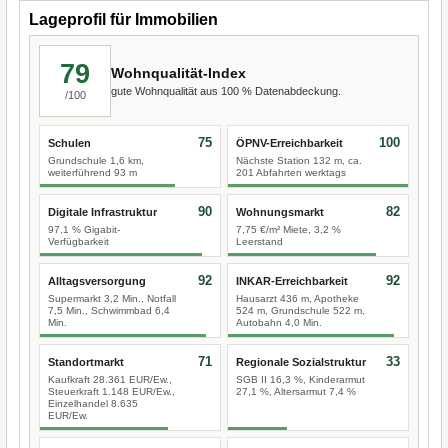
Lageprofil für Immobilien
79
Wohnqualität-Index
gute Wohnqualität aus 100 % Datenabdeckung.
/100
75
100
Schulen
ÖPNV-Erreichbarkeit
Grundschule 1,6 km,
Nächste Station 132 m, ca.
weiterführend 93 m
201 Abfahrten werktags
90
82
Digitale Infrastruktur
Wohnungsmarkt
97,1 % Gigabit-
7,75 €/m² Miete, 3,2 %
Verfügbarkeit
Leerstand
92
92
Alltagsversorgung
INKAR-Erreichbarkeit
Supermarkt 3,2 Min., Notfall
Hausarzt 436 m, Apotheke
7,5 Min., Schwimmbad 6,4
524 m, Grundschule 522 m,
Min.
Autobahn 4,0 Min.
71
33
Standortmarkt
Regionale Sozialstruktur
Kaufkraft 28.361 EUR/Ew.,
SGB II 16,3 %, Kinderarmut
Steuerkraft 1.148 EUR/Ew.,
27,1 %, Altersarmut 7,4 %
Einzelhandel 8.635
EUR/Ew.