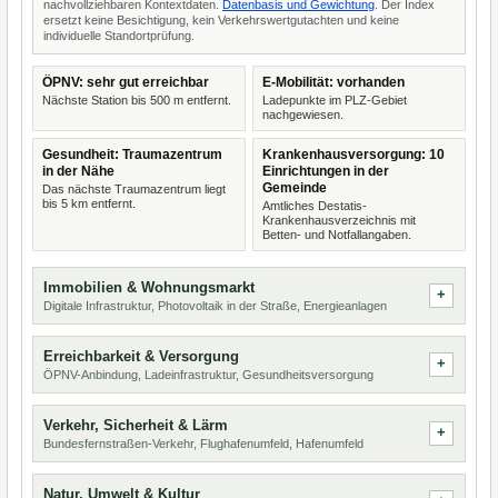
nachvollziehbaren Kontextdaten.
Datenbasis und Gewichtung
. Der Index
ersetzt keine Besichtigung, kein Verkehrswertgutachten und keine
individuelle Standortprüfung.
ÖPNV: sehr gut erreichbar
E-Mobilität: vorhanden
Nächste Station bis 500 m entfernt.
Ladepunkte im PLZ-Gebiet
nachgewiesen.
Gesundheit: Traumazentrum
Krankenhausversorgung: 10
in der Nähe
Einrichtungen in der
Gemeinde
Das nächste Traumazentrum liegt
bis 5 km entfernt.
Amtliches Destatis-
Krankenhausverzeichnis mit
Betten- und Notfallangaben.
Immobilien & Wohnungsmarkt
Digitale Infrastruktur, Photovoltaik in der Straße, Energieanlagen
Erreichbarkeit & Versorgung
ÖPNV-Anbindung, Ladeinfrastruktur, Gesundheitsversorgung
Verkehr, Sicherheit & Lärm
Bundesfernstraßen-Verkehr, Flughafenumfeld, Hafenumfeld
Natur, Umwelt & Kultur