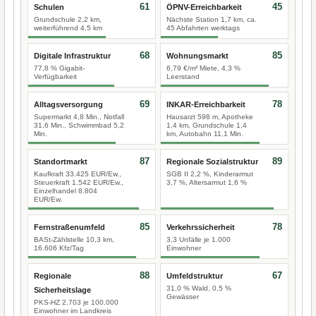
61
45
Schulen
ÖPNV-Erreichbarkeit
Grundschule 2,2 km,
Nächste Station 1,7 km, ca.
weiterführend 4,5 km
45 Abfahrten werktags
68
85
Digitale Infrastruktur
Wohnungsmarkt
77,8 % Gigabit-
6,79 €/m² Miete, 4,3 %
Verfügbarkeit
Leerstand
69
78
Alltagsversorgung
INKAR-Erreichbarkeit
Supermarkt 4,8 Min., Notfall
Hausarzt 598 m, Apotheke
31,6 Min., Schwimmbad 5,2
1,4 km, Grundschule 1,4
Min.
km, Autobahn 11,1 Min.
87
89
Standortmarkt
Regionale Sozialstruktur
Kaufkraft 33.425 EUR/Ew.,
SGB II 2,2 %, Kinderarmut
Steuerkraft 1.542 EUR/Ew.,
3,7 %, Altersarmut 1,6 %
Einzelhandel 8.804
EUR/Ew.
85
78
Fernstraßenumfeld
Verkehrssicherheit
BASt-Zählstelle 10,3 km,
3,3 Unfälle je 1.000
16.606 Kfz/Tag
Einwohner
88
67
Regionale
Umfeldstruktur
31,0 % Wald, 0,5 %
Sicherheitslage
Gewässer
PKS-HZ 2.703 je 100.000
Einwohner im Landkreis