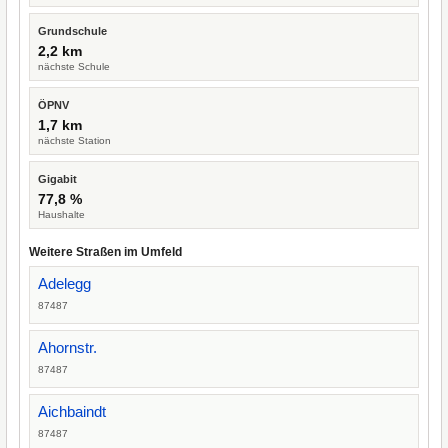
Grundschule
2,2 km
nächste Schule
ÖPNV
1,7 km
nächste Station
Gigabit
77,8 %
Haushalte
Weitere Straßen im Umfeld
Adelegg
87487
Ahornstr.
87487
Aichbaindt
87487