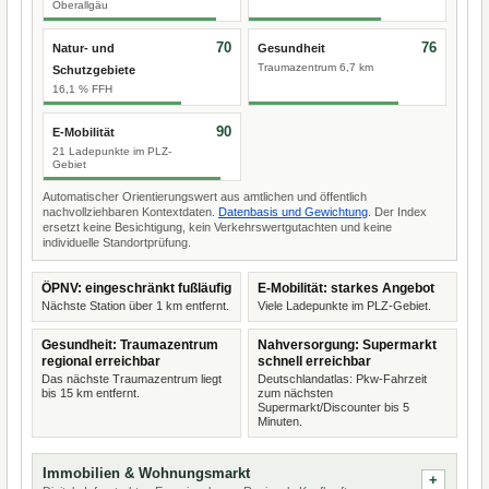
Oberallgäu
70
76
Natur- und
Gesundheit
Traumazentrum 6,7 km
Schutzgebiete
16,1 % FFH
90
E-Mobilität
21 Ladepunkte im PLZ-
Gebiet
Automatischer Orientierungswert aus amtlichen und öffentlich
nachvollziehbaren Kontextdaten.
Datenbasis und Gewichtung
. Der Index
ersetzt keine Besichtigung, kein Verkehrswertgutachten und keine
individuelle Standortprüfung.
ÖPNV: eingeschränkt fußläufig
E-Mobilität: starkes Angebot
Nächste Station über 1 km entfernt.
Viele Ladepunkte im PLZ-Gebiet.
Gesundheit: Traumazentrum
Nahversorgung: Supermarkt
regional erreichbar
schnell erreichbar
Das nächste Traumazentrum liegt
Deutschlandatlas: Pkw-Fahrzeit
bis 15 km entfernt.
zum nächsten
Supermarkt/Discounter bis 5
Minuten.
Immobilien & Wohnungsmarkt