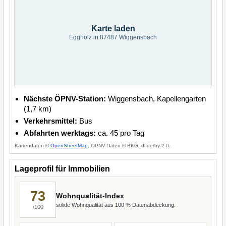
Karte laden
Eggholz in 87487 Wiggensbach
Nächste ÖPNV-Station:
Wiggensbach, Kapellengarten
(1,7 km)
Verkehrsmittel:
Bus
Abfahrten werktags:
ca. 45 pro Tag
Kartendaten ©
OpenStreetMap
, ÖPNV-Daten © BKG, dl-de/by-2-0.
Lageprofil für Immobilien
73
Wohnqualität-Index
solide Wohnqualität aus 100 % Datenabdeckung.
/100