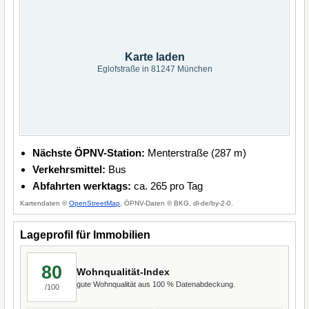
Karte laden
Eglofstraße in 81247 München
Nächste ÖPNV-Station:
Menterstraße (287 m)
Verkehrsmittel:
Bus
Abfahrten werktags:
ca. 265 pro Tag
Kartendaten ©
OpenStreetMap
, ÖPNV-Daten © BKG, dl-de/by-2-0.
Lageprofil für Immobilien
80
Wohnqualität-Index
gute Wohnqualität aus 100 % Datenabdeckung.
/100