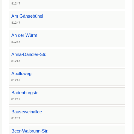
81247
Am Gänsebühel
81247
An der Würm
81247
Anna-Dandler-Str.
81247
Apolloweg
81247
Badenburgstr.
81247
Bauseweinallee
81247
Beer-Walbrunn-Str.