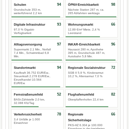
94
98
Schulen
ÖPNV-Erreichbarkeit
Grundschule 353 m,
Nächste Station 287 m, ca.
weiterführend 2,2 km
265 Abfahrten werktags
93
66
Digitale Infrastruktur
Wohnungsmarkt
97,0 % Gigabit-
12,89 €/m² Miete, 2,4 %
Verfügbarkeit
Leerstand
97
96
Alltagsversorgung
INKAR-Erreichbarkeit
Supermarkt 2,1 Min., Notfall
Hausarzt 280 m, Apotheke
7,4 Min., Schwimmbad 6,8
395 m, Grundschule 487 m,
Min.
Autobahn 5,8 Min.
94
72
Standortmarkt
Regionale Sozialstruktur
Kaufkraft 36.752 EUR/Ew.,
SGB II 5,9 %, Kinderarmut
Steuerkraft 2.278 EUR/Ew.,
10,2 %, Altersarmut 7,0 %
Einzelhandel 10.564
EUR/Ew.
52
82
Fernstraßenumfeld
Flughafenumfeld
BASt-Zählstelle 2,0 km,
Oberpfaffenhofen 22,4 km
32.088 Kfz/Tag
78
66
Verkehrssicherheit
Regionale
3,4 Unfälle je 1.000
Sicherheitslage
Einwohner
PKS-HZ 6.304 je 100.000
Einwohner in der kreisfreien