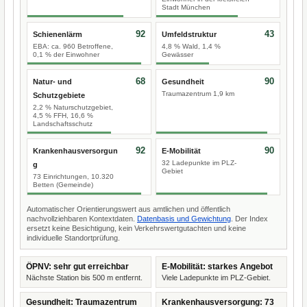
Stadt München
92
43
Schienenlärm
Umfeldstruktur
EBA: ca. 960 Betroffene,
4,8 % Wald, 1,4 %
0,1 % der Einwohner
Gewässer
68
90
Natur- und
Gesundheit
Traumazentrum 1,9 km
Schutzgebiete
2,2 % Naturschutzgebiet,
4,5 % FFH, 16,6 %
Landschaftsschutz
92
90
Krankenhausversorgun
E-Mobilität
32 Ladepunkte im PLZ-
g
Gebiet
73 Einrichtungen, 10.320
Betten (Gemeinde)
Automatischer Orientierungswert aus amtlichen und öffentlich
nachvollziehbaren Kontextdaten.
Datenbasis und Gewichtung
. Der Index
ersetzt keine Besichtigung, kein Verkehrswertgutachten und keine
individuelle Standortprüfung.
ÖPNV: sehr gut erreichbar
E-Mobilität: starkes Angebot
Nächste Station bis 500 m entfernt.
Viele Ladepunkte im PLZ-Gebiet.
Gesundheit: Traumazentrum
Krankenhausversorgung: 73