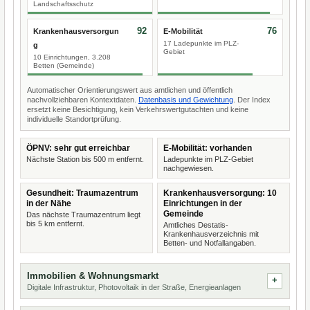
Landschaftsschutz
92
76
Krankenhausversorgun
E-Mobilität
17 Ladepunkte im PLZ-
g
Gebiet
10 Einrichtungen, 3.208
Betten (Gemeinde)
Automatischer Orientierungswert aus amtlichen und öffentlich
nachvollziehbaren Kontextdaten.
Datenbasis und Gewichtung
. Der Index
ersetzt keine Besichtigung, kein Verkehrswertgutachten und keine
individuelle Standortprüfung.
ÖPNV: sehr gut erreichbar
E-Mobilität: vorhanden
Nächste Station bis 500 m entfernt.
Ladepunkte im PLZ-Gebiet
nachgewiesen.
Gesundheit: Traumazentrum
Krankenhausversorgung: 10
in der Nähe
Einrichtungen in der
Gemeinde
Das nächste Traumazentrum liegt
bis 5 km entfernt.
Amtliches Destatis-
Krankenhausverzeichnis mit
Betten- und Notfallangaben.
Immobilien & Wohnungsmarkt
Digitale Infrastruktur, Photovoltaik in der Straße, Energieanlagen