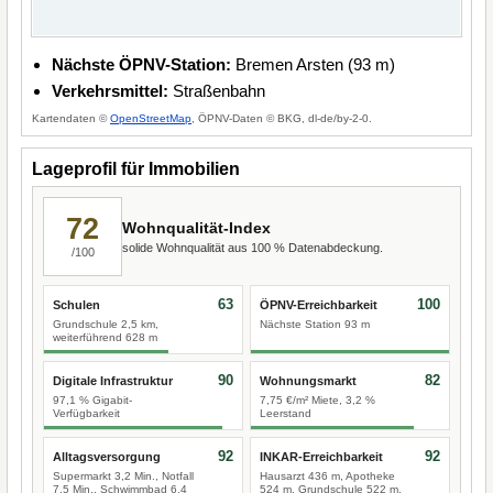
Nächste ÖPNV-Station:
Bremen Arsten (93 m)
Verkehrsmittel:
Straßenbahn
Kartendaten ©
OpenStreetMap
, ÖPNV-Daten © BKG, dl-de/by-2-0.
Lageprofil für Immobilien
72
Wohnqualität-Index
solide Wohnqualität aus 100 % Datenabdeckung.
/100
63
100
Schulen
ÖPNV-Erreichbarkeit
Grundschule 2,5 km,
Nächste Station 93 m
weiterführend 628 m
90
82
Digitale Infrastruktur
Wohnungsmarkt
97,1 % Gigabit-
7,75 €/m² Miete, 3,2 %
Verfügbarkeit
Leerstand
92
92
Alltagsversorgung
INKAR-Erreichbarkeit
Supermarkt 3,2 Min., Notfall
Hausarzt 436 m, Apotheke
7,5 Min., Schwimmbad 6,4
524 m, Grundschule 522 m,