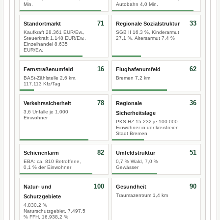
Min.
Autobahn 4,0 Min.
71
33
Standortmarkt
Regionale Sozialstruktur
Kaufkraft 28.361 EUR/Ew.,
SGB II 16,3 %, Kinderarmut
Steuerkraft 1.148 EUR/Ew.,
27,1 %, Altersarmut 7,4 %
Einzelhandel 8.635
EUR/Ew.
16
62
Fernstraßenumfeld
Flughafenumfeld
BASt-Zählstelle 2,6 km,
Bremen 7,2 km
117.113 Kfz/Tag
78
36
Verkehrssicherheit
Regionale
3,6 Unfälle je 1.000
Sicherheitslage
Einwohner
PKS-HZ 15.232 je 100.000
Einwohner in der kreisfreien
Stadt Bremen
82
51
Schienenlärm
Umfeldstruktur
EBA: ca. 810 Betroffene,
0,7 % Wald, 7,0 %
0,1 % der Einwohner
Gewässer
100
90
Natur- und
Gesundheit
Traumazentrum 1,4 km
Schutzgebiete
4.830,2 %
Naturschutzgebiet, 7.497,5
% FFH, 16.938,2 %