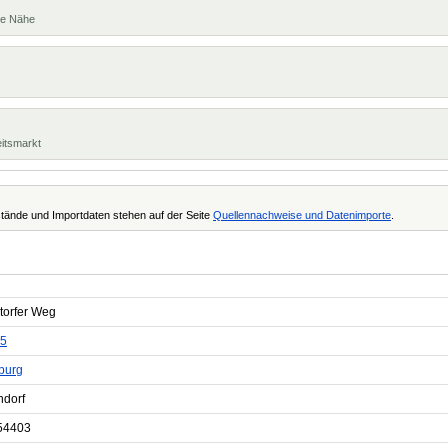
te Nähe
eitsmarkt
tände und Importdaten stehen auf der Seite
Quellennachweise und Datenimporte
.
torfer Weg
5
burg
ndorf
54403