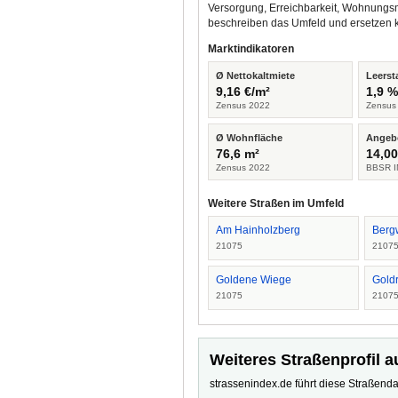
Versorgung, Erreichbarkeit, Wohnungsm
beschreiben das Umfeld und ersetzen 
Marktindikatoren
Ø Nettokaltmiete
Leerst
9,16 €/m²
1,9 
Zensus 2022
Zensus
Ø Wohnfläche
Angeb
76,6 m²
14,00
Zensus 2022
BBSR I
Weitere Straßen im Umfeld
Am Hainholzberg
Berg
21075
2107
Goldene Wiege
Gold
21075
2107
Weiteres Straßenprofil a
strassenindex.de führt diese Straßenda