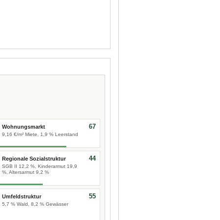
67
Wohnungsmarkt
9,16 €/m² Miete, 1,9 % Leerstand
44
Regionale Sozialstruktur
SGB II 12,2 %, Kinderarmut 19,9
%, Altersarmut 9,2 %
55
Umfeldstruktur
5,7 % Wald, 8,2 % Gewässer