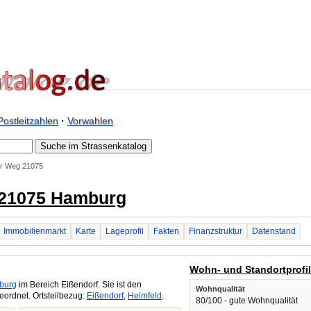
Postleitzahlen
·
Vorwahlen
er Weg 21075
 21075 Hamburg
Immobilienmarkt
Karte
Lageprofil
Fakten
Finanzstruktur
Datenstand
Wohn- und Standortprofi
burg
im Bereich Eißendorf. Sie ist den
Wohnqualität
ordnet. Ortsteilbezug:
Eißendorf
,
Heimfeld
.
80/100 - gute Wohnqualität