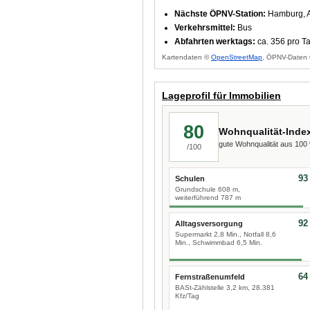
Nächste ÖPNV-Station:
Hamburg, A
Verkehrsmittel:
Bus
Abfahrten werktags:
ca. 356 pro T
Kartendaten ©
OpenStreetMap
, ÖPNV-Daten 
Lageprofil für Immobilien
80
Wohnqualität-Inde
gute Wohnqualität aus 10
/100
93
Schulen
Grundschule 608 m,
weiterführend 787 m
92
Alltagsversorgung
Supermarkt 2,8 Min., Notfall 8,6
Min., Schwimmbad 6,5 Min.
64
Fernstraßenumfeld
BASt-Zählstelle 3,2 km, 28.381
Kfz/Tag