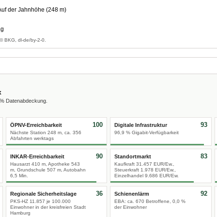
uf der Jahnhöhe (248 m)
ag
© BKG, dl-de/by-2-0.
x
0 % Datenabdeckung.
100
93
ÖPNV-Erreichbarkeit
Digitale Infrastruktur
Nächste Station 248 m, ca. 356
96,9 % Gigabit-Verfügbarkeit
Abfahrten werktags
90
83
INKAR-Erreichbarkeit
Standortmarkt
Hausarzt 410 m, Apotheke 543
Kaufkraft 31.457 EUR/Ew.,
m, Grundschule 507 m, Autobahn
Steuerkraft 1.978 EUR/Ew.,
6,5 Min.
Einzelhandel 9.686 EUR/Ew.
36
92
Regionale Sicherheitslage
Schienenlärm
PKS-HZ 11.857 je 100.000
EBA: ca. 670 Betroffene, 0,0 %
Einwohner in der kreisfreien Stadt
der Einwohner
Hamburg