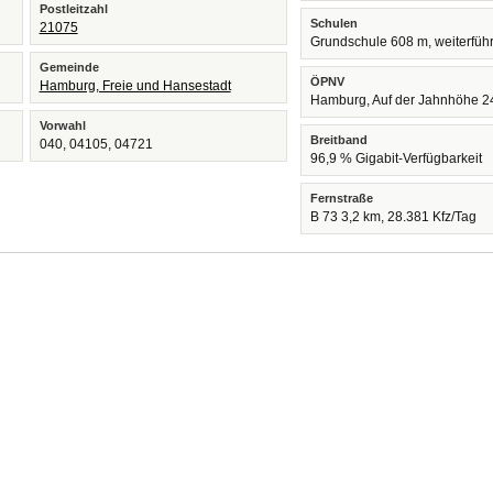
Postleitzahl
Schulen
21075
Grundschule 608 m, weiterfüh
Gemeinde
ÖPNV
Hamburg, Freie und Hansestadt
Hamburg, Auf der Jahnhöhe 2
Vorwahl
Breitband
040, 04105, 04721
96,9 % Gigabit-Verfügbarkeit
Fernstraße
B 73 3,2 km, 28.381 Kfz/Tag