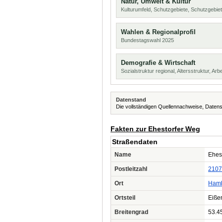
Natur, Umwelt & Kultur
Kulturumfeld, Schutzgebiete, Schutzgebie
Wahlen & Regionalprofil
Bundestagswahl 2025
Demografie & Wirtschaft
Sozialstruktur regional, Altersstruktur, Arb
Datenstand
Die vollständigen Quellennachweise, Datens
Fakten zur Ehestorfer Weg
Straßendaten
Name
Ehes
Postleitzahl
2107
Ort
Ham
Ortsteil
Eiße
Breitengrad
53.4