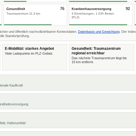
76
92
Gesundheit
Krankenhausversorgung
Traumazentrum 11,3 km
4 Einrichtungen, 1.035 Betten
(PLZ)
ichen und öffentlich nachvollziehbaren Kontextdaten.
Datenbasis und Gewichtung
. Der Index
lle Standortprüfung.
E-Mobilität: starkes Angebot
Gesundheit: Traumazentrum
regional erreichbar
Viele Ladepunkte im PLZ-Gebiet.
Das nächste Traumazentrum liegt bis
15 km entfernt.
ionale Kaufkraft
undheitsversorgung
feld, Hafenumfeld