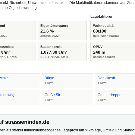
arkt, Sicherheit, Umwelt und Infrastruktur. Die Marktindikatoren stammen aus Z
keine Objektbewertung.
Lagefaktoren
and
Eigentümerquote
Wohnqualität
%
21,6 %
80/100
 2022
Zensus 2022
gute Wohnqualität
otsmiete
Baulandpreis
ÖPNV
 €/m²
1.077,38 €/m²
248 m
NKAR, Kreis
BBSR INKAR, Kreis
nächste Station
winkel
Bünte
Denickestr.
5
21075
21075
rutenweg
Große Str.
Grotelertreppe
5
21075
21075
uf strassenindex.de
ten als stärker immobilienbezogenes Lageprofil mit Mikrolage, Umfeld und Standort