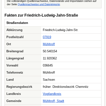
Die vollständigen Quellennachweise, Datenstände und Importdaten stehen auf
der Seite
Quellennachweise und Datenimporte
.
Fakten zur Friedrich-Ludwig-Jahn-Straße
Straßendaten
Abkürzung
Friedrich-Ludwig-Jahn-Str.
Postleitzahl
07919
Ort
Mühltroff
Breitengrad
50.540154
Längengrad
11.920362
Vorwahl
036645
Telefonnetz
Mühltroff
Land
Sachsen
Regierungsbezirk
früher: Direktionsbezirk Chemnitz
Landkreis
Vogtlandkreis
Gemeinde
Mühltroff, Stadt