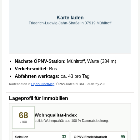
Karte laden
Friedrich-Ludwig-Jahn-Straße in 07919 Mühltroff
Nächste ÖPNV-Station:
Mühltroff, Warte (334 m)
Verkehrsmittel:
Bus
Abfahrten werktags:
ca. 43 pro Tag
Kartendaten ©
OpenStreetMap
, ÖPNV-Daten © BKG, dl-de/by-2-0.
Lageprofil für Immobilien
68
Wohnqualität-Index
solide Wohnqualität aus 100 % Datenabdeckung.
/100
33
95
Schulen
ÖPNV-Erreichbarkeit