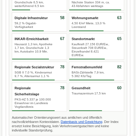
Grundschule 6,5 km,
Nächste Station 334 m, ca.
weiterführend 6,5 km
43 Abfahrten werktags
58
63
Digitale Infrastruktur
Wohnungsmarkt
59,2 % Gigabit-
4,50 €/m² Miete, 13,0 %
Verfügbarkeit
Leerstand
67
65
INKAR-Erreichbarkeit
Standortmarkt
Hausarzt 1,3 km, Apotheke
Kaufkraft 27.156 EUR/Ew.,
1,7 km, Grundschule 1,3
Steuerkraft 708 EUR/Ew.,
km, Autobahn 10,9 Min.
Einzelhandel 8.421
EUR/Ew.
78
82
Regionale Sozialstruktur
Fernstraßenumfeld
SGB II 7,0 %, Kinderarmut
BASt-Zählstelle 7,9 km,
9,7 %, Altersarmut 1,1 %
5.382 Kfz/Tag
78
60
Regionale
Gesundheit
Traumazentrum 17,5 km
Sicherheitslage
PKS-HZ 5.337 je 100.000
Einwohner im Landkreis
Vogtlandkreis
Automatischer Orientierungswert aus amtlichen und öffentlich
nachvollziehbaren Kontextdaten.
Datenbasis und Gewichtung
. Der Index
ersetzt keine Besichtigung, kein Verkehrswertgutachten und keine
individuelle Standortprüfung.