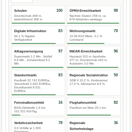
100
98
Schulen
ÖPNV-Erreichbarkeit
Grundschule 409 m,
Nächste Station 258 m, ca.
weiterführend 308 m
878 Abfahrten werktags
83
70
Digitale Infrastruktur
Wohnungsmarkt
94,1 % Gigabit-
10,58 €/m² Miete, 3,1 %
Verfügbarkeit
Leerstand
97
96
Alltagsversorgung
INKAR-Erreichbarkeit
Supermarkt 2,2 Min., Notfall
Hausarzt 310 m, Apotheke
6,6 Min., Schwimmbad 6,2
377 m, Grundschule 443 m,
Min.
Autobahn 3,0 Min.
83
50
Standortmarkt
Regionale Sozialstruktur
Kaufkraft 32.742 EUR/Ew.,
SGB II 10,2 %, Kinderarmut
Steuerkraft 2.932 EUR/Ew.,
17,0 %, Altersarmut 9,8 %
Einzelhandel 9.531
EUR/Ew.
16
82
Fernstraßenumfeld
Flughafenumfeld
BASt-Zählstelle 1,6 km,
Frankfurt am Main 20,1 km
101.521 Kfz/Tag
78
36
Verkehrssicherheit
Regionale
3,6 Unfälle je 1.000
Sicherheitslage
Einwohner