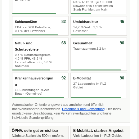
PKS-HZ 15.110 je 100.000
Einwohner in der kreisfreien
Stadt Frankfurt am Main
82
46
Schienenlärm
Umfeldstruktur
EBA: ca. 900 Betroffene,
14,7 % Wald, 2,1 %
0,1 % der Einwohner
Gewässer
68
90
Natur- und
Gesundheit
Traumazentrum 2,2 km
Schutzgebiete
0,5 % Naturschutzgebiet,
4,9 % FFH, 43,2 %
Landschaftsschutz, 0,8 %
Naturpark
92
90
Krankenhausversorgun
E-Mobilität
27 Ladepunkte im PLZ-
g
Gebiet
18 Einrichtungen, 5.205
Betten (Gemeinde)
Automatischer Orientierungswert aus amtlichen und öffentlich
nachvollziehbaren Kontextdaten.
Datenbasis und Gewichtung
. Der Index
ersetzt keine Besichtigung, kein Verkehrswertgutachten und keine
individuelle Standortprüfung.
ÖPNV: sehr gut erreichbar
E-Mobilität: starkes Angebot
Nächste Station bis 500 m entfernt.
Viele Ladepunkte im PLZ-Gebiet.