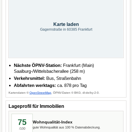
Karte laden
Gagernstraße in 60385 Frankfurt
Nächste ÖPNV-Station:
Frankfurt (Main)
Saalburg-/Wittelsbacherallee (258 m)
Verkehrsmittel:
Bus, Straßenbahn
Abfahrten werktags:
ca. 878 pro Tag
Kartendaten ©
OpenStreetMap
, ÖPNV-Daten © BKG, dl-de/by-2-0.
Lageprofil für Immobilien
75
Wohnqualität-Index
gute Wohnqualität aus 100 % Datenabdeckung.
/100