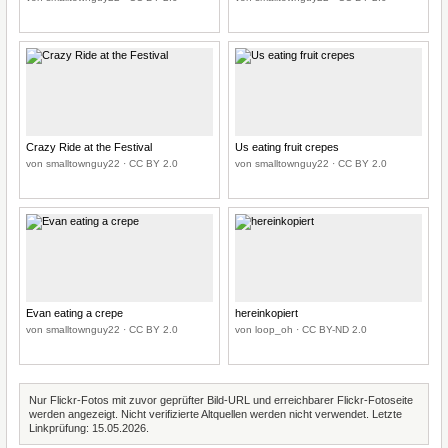
Crazy Ride at the Festival
Us eating fruit crepes
von smalltownguy22 · CC BY 2.0
von smalltownguy22 · CC BY 2.0
Evan eating a crepe
hereinkopiert
von smalltownguy22 · CC BY 2.0
von loop_oh · CC BY-ND 2.0
Nur Flickr-Fotos mit zuvor geprüfter Bild-URL und erreichbarer Flickr-Fotoseite
werden angezeigt. Nicht verifizierte Altquellen werden nicht verwendet. Letzte
Linkprüfung: 15.05.2026.