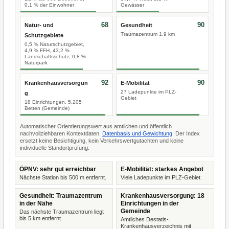
0,1 % der Einwohner
Gewässer
68
90
Natur- und
Gesundheit
Traumazentrum 1,9 km
Schutzgebiete
0,5 % Naturschutzgebiet,
4,9 % FFH, 43,2 %
Landschaftsschutz, 0,8 %
Naturpark
92
90
Krankenhausversorgun
E-Mobilität
27 Ladepunkte im PLZ-
g
Gebiet
18 Einrichtungen, 5.205
Betten (Gemeinde)
Automatischer Orientierungswert aus amtlichen und öffentlich
nachvollziehbaren Kontextdaten.
Datenbasis und Gewichtung
. Der Index
ersetzt keine Besichtigung, kein Verkehrswertgutachten und keine
individuelle Standortprüfung.
ÖPNV: sehr gut erreichbar
E-Mobilität: starkes Angebot
Nächste Station bis 500 m entfernt.
Viele Ladepunkte im PLZ-Gebiet.
Gesundheit: Traumazentrum
Krankenhausversorgung: 18
in der Nähe
Einrichtungen in der
Gemeinde
Das nächste Traumazentrum liegt
bis 5 km entfernt.
Amtliches Destatis-
Krankenhausverzeichnis mit