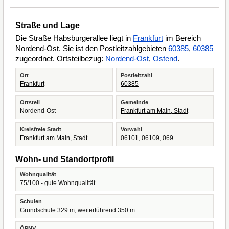
Straße und Lage
Die Straße Habsburgerallee liegt in
Frankfurt
im Bereich
Nordend-Ost. Sie ist den Postleitzahlgebieten
60385
,
60385
zugeordnet. Ortsteilbezug:
Nordend-Ost
,
Ostend
.
Ort
Postleitzahl
Frankfurt
60385
Ortsteil
Gemeinde
Nordend-Ost
Frankfurt am Main, Stadt
Kreisfreie Stadt
Vorwahl
Frankfurt am Main, Stadt
06101, 06109, 069
Wohn- und Standortprofil
Wohnqualität
75/100 - gute Wohnqualität
Schulen
Grundschule 329 m, weiterführend 350 m
ÖPNV