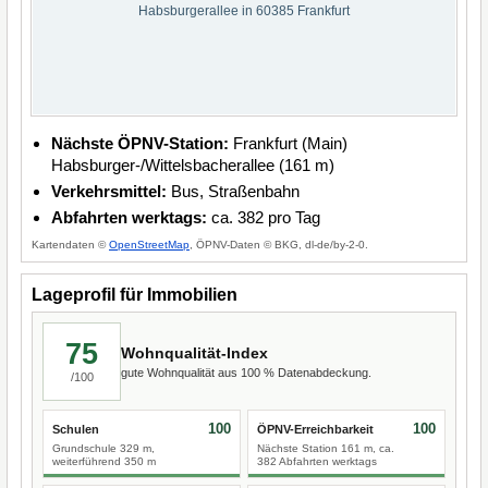
Habsburgerallee in 60385 Frankfurt
Nächste ÖPNV-Station:
Frankfurt (Main)
Habsburger-/Wittelsbacherallee (161 m)
Verkehrsmittel:
Bus, Straßenbahn
Abfahrten werktags:
ca. 382 pro Tag
Kartendaten ©
OpenStreetMap
, ÖPNV-Daten © BKG, dl-de/by-2-0.
Lageprofil für Immobilien
75
Wohnqualität-Index
gute Wohnqualität aus 100 % Datenabdeckung.
/100
100
100
Schulen
ÖPNV-Erreichbarkeit
Grundschule 329 m,
Nächste Station 161 m, ca.
weiterführend 350 m
382 Abfahrten werktags