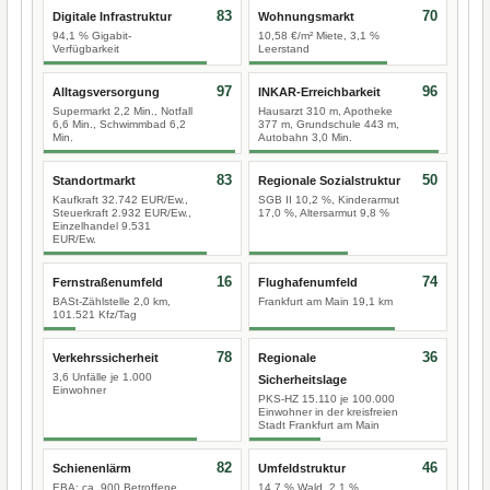
83
70
Digitale Infrastruktur
Wohnungsmarkt
94,1 % Gigabit-
10,58 €/m² Miete, 3,1 %
Verfügbarkeit
Leerstand
97
96
Alltagsversorgung
INKAR-Erreichbarkeit
Supermarkt 2,2 Min., Notfall
Hausarzt 310 m, Apotheke
6,6 Min., Schwimmbad 6,2
377 m, Grundschule 443 m,
Min.
Autobahn 3,0 Min.
83
50
Standortmarkt
Regionale Sozialstruktur
Kaufkraft 32.742 EUR/Ew.,
SGB II 10,2 %, Kinderarmut
Steuerkraft 2.932 EUR/Ew.,
17,0 %, Altersarmut 9,8 %
Einzelhandel 9.531
EUR/Ew.
16
74
Fernstraßenumfeld
Flughafenumfeld
BASt-Zählstelle 2,0 km,
Frankfurt am Main 19,1 km
101.521 Kfz/Tag
78
36
Verkehrssicherheit
Regionale
3,6 Unfälle je 1.000
Sicherheitslage
Einwohner
PKS-HZ 15.110 je 100.000
Einwohner in der kreisfreien
Stadt Frankfurt am Main
82
46
Schienenlärm
Umfeldstruktur
EBA: ca. 900 Betroffene,
14,7 % Wald, 2,1 %