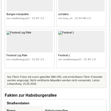
Bungee trampoline
sol latino
von smalltownguy22 · CC BY 2.0
von loop_oh · CC BY-ND 2.0
Festival Log Ride
Festival 1
von smalltownguy22 · CC BY 2.0
von smalltownguy22 · CC BY 2.0
Nur Flickr-Fotos mit zuvor geprüfter Bild-URL und erreichbarer Flickr-Fotoseite
werden angezeigt. Nicht verifizierte Altquellen werden nicht verwendet. Letzte
Linkprüfung: 15.05.2026.
Fakten zur Habsburgerallee
Straßendaten
Name
Habsburgerallee