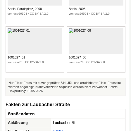
Berlin, Perelsplatz, 2008
Berlin, 2008
von dsa66503 · CC BY-SA 2.0
von dsa66503 · CC BY-SA 2.0
1001027_01
1001027_08
von nico78 · CC BY-SA 2.0
von nico78 · CC BY-SA 2.0
Nur Flickr-Fotos mit zuvor geprüfter Bild-URL und erreichbarer Flickr-Fotoseite
werden angezeigt. Nicht verifizierte Altquellen werden nicht verwendet. Letzte
Linkprüfung: 15.05.2026.
Fakten zur Laubacher Straße
Straßendaten
Abkürzung
Laubacher Str.