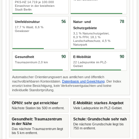
PKS-HZ 14.719 je 100.000
Einwohner in der kreisfreien
Stadt Berlin
56
78
Umfeldstruktur
Natur- und
17,7 % Wald, 6,6 %
Schutzgebiete
Gewässer
3,1 % Naturschutzgebiet,
6,3 % FFH, 18,1 %
Landschaftsschutz, 4,5 %
Naturpark
90
90
Gesundheit
E-Mobilität
Traumazentrum 2,0 km
22 Ladepunkte im PLZ-
Gebiet
Automatischer Orientierungswert aus amtlichen und öffentlich
nachvollziehbaren Kontextdaten.
Datenbasis und Gewichtung
. Der Index
ersetzt keine Besichtigung, kein Verkehrswertgutachten und keine
individuelle Standortprüfung.
ÖPNV: sehr gut erreichbar
E-Mobilität: starkes Angebot
Nächste Station bis 500 m entfernt.
Viele Ladepunkte im PLZ-Gebiet.
Gesundheit: Traumazentrum
Schule: Grundschule sehr nah
in der Nähe
Die nächste Grundschule liegt bis
750 m entfernt.
Das nächste Traumazentrum liegt
bis 5 km entfernt.