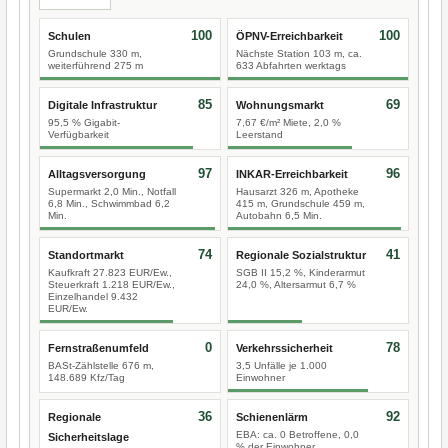
100
100
Schulen
ÖPNV-Erreichbarkeit
Grundschule 330 m,
Nächste Station 103 m, ca.
weiterführend 275 m
633 Abfahrten werktags
85
69
Digitale Infrastruktur
Wohnungsmarkt
95,5 % Gigabit-
7,67 €/m² Miete, 2,0 %
Verfügbarkeit
Leerstand
97
96
Alltagsversorgung
INKAR-Erreichbarkeit
Supermarkt 2,0 Min., Notfall
Hausarzt 326 m, Apotheke
6,8 Min., Schwimmbad 6,2
415 m, Grundschule 459 m,
Min.
Autobahn 6,5 Min.
74
41
Standortmarkt
Regionale Sozialstruktur
Kaufkraft 27.823 EUR/Ew.,
SGB II 15,2 %, Kinderarmut
Steuerkraft 1.218 EUR/Ew.,
24,0 %, Altersarmut 6,7 %
Einzelhandel 9.432
EUR/Ew.
0
78
Fernstraßenumfeld
Verkehrssicherheit
BASt-Zählstelle 676 m,
3,5 Unfälle je 1.000
148.689 Kfz/Tag
Einwohner
36
92
Regionale
Schienenlärm
EBA: ca. 0 Betroffene, 0,0
Sicherheitslage
% der Einwohner