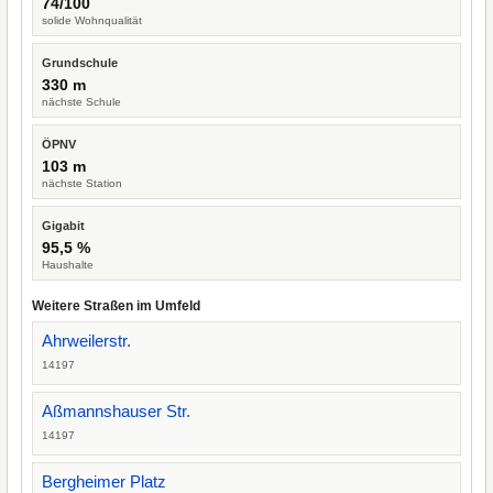
74/100
solide Wohnqualität
Grundschule
330 m
nächste Schule
ÖPNV
103 m
nächste Station
Gigabit
95,5 %
Haushalte
Weitere Straßen im Umfeld
Ahrweilerstr.
14197
Aßmannshauser Str.
14197
Bergheimer Platz