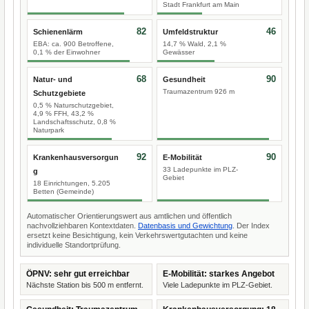
Stadt Frankfurt am Main
82
46
Schienenlärm
Umfeldstruktur
EBA: ca. 900 Betroffene,
14,7 % Wald, 2,1 %
0,1 % der Einwohner
Gewässer
68
90
Natur- und
Gesundheit
Traumazentrum 926 m
Schutzgebiete
0,5 % Naturschutzgebiet,
4,9 % FFH, 43,2 %
Landschaftsschutz, 0,8 %
Naturpark
92
90
Krankenhausversorgun
E-Mobilität
33 Ladepunkte im PLZ-
g
Gebiet
18 Einrichtungen, 5.205
Betten (Gemeinde)
Automatischer Orientierungswert aus amtlichen und öffentlich
nachvollziehbaren Kontextdaten.
Datenbasis und Gewichtung
. Der Index
ersetzt keine Besichtigung, kein Verkehrswertgutachten und keine
individuelle Standortprüfung.
ÖPNV: sehr gut erreichbar
E-Mobilität: starkes Angebot
Nächste Station bis 500 m entfernt.
Viele Ladepunkte im PLZ-Gebiet.