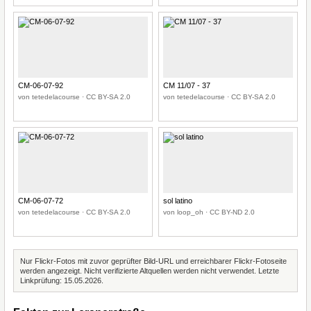
CM-06-07-92
CM 11/07 - 37
von tetedelacourse · CC BY-SA 2.0
von tetedelacourse · CC BY-SA 2.0
CM-06-07-72
sol latino
von tetedelacourse · CC BY-SA 2.0
von loop_oh · CC BY-ND 2.0
Nur Flickr-Fotos mit zuvor geprüfter Bild-URL und erreichbarer Flickr-Fotoseite
werden angezeigt. Nicht verifizierte Altquellen werden nicht verwendet. Letzte
Linkprüfung: 15.05.2026.