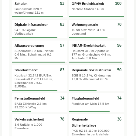
93
100
Schulen
ÖPNV-Erreichbarkeit
Grundschule 628 m,
Nächste Station 140 m
weiterführend 221 m
83
70
Digitale Infrastruktur
Wohnungsmarkt
94,1 % Gigabit-
10,58 €/m² Miete, 3,1 %
Verfügbarkeit
Leerstand
97
96
Alltagsversorgung
INKAR-Erreichbarkeit
Supermarkt 2,2 Min., Notfall
Hausarzt 310 m, Apotheke
6,6 Min., Schwimmbad 6,2
377 m, Grundschule 443 m,
Min.
Autobahn 3,0 Min.
83
50
Standortmarkt
Regionale Sozialstruktur
Kaufkraft 32.742 EUR/Ew.,
SGB II 10,2 %, Kinderarmut
Steuerkraft 2.932 EUR/Ew.,
17,0 %, Altersarmut 9,8 %
Einzelhandel 9.531
EUR/Ew.
34
74
Fernstraßenumfeld
Flughafenumfeld
BASt-Zählstelle 2,8 km,
Frankfurt am Main 17,5 km
93.230 Kfz/Tag
78
36
Verkehrssicherheit
Regionale
3,6 Unfälle je 1.000
Sicherheitslage
Einwohner
PKS-HZ 15.110 je 100.000
Einwohner in der kreisfreien