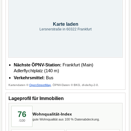
Karte laden
Lersnerstraße in 60322 Frankfurt
Nächste ÖPNV-Station:
Frankfurt (Main)
Adlerflychtplatz (140 m)
Verkehrsmittel:
Bus
Kartendaten ©
OpenStreetMap
, ÖPNV-Daten © BKG, dl-de/by-2-0.
Lageprofil für Immobilien
76
Wohnqualität-Index
gute Wohnqualität aus 100 % Datenabdeckung.
/100