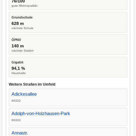
76/100
gute Wohnqualität
Grundschule
628 m
nächste Schule
ÖPNV
140 m
nächste Station
Gigabit
94,1 %
Haushalte
Weitere Straßen im Umfeld
Adickesallee
60322
Adolph-von-Holzhausen-Park
60322
Annastr.