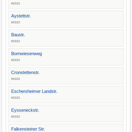
60322
Aystettstr.
60322
Baustr.
60322
Bornwiesenweg
60322
Cronstettenstr.
60322
Eschersheimer Landstr.
60322
Eysseneckstr.
60322
Falkensteiner Str.