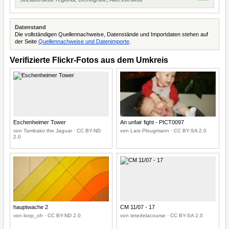
Datenstand
Die vollständigen Quellennachweise, Datenstände und Importdaten stehen auf
der Seite
Quellennachweise und Datenimporte
.
Verifizierte Flickr-Fotos aus dem Umkreis
Eschenheimer Tower
An unfair fight - PICT0097
von Tambako the Jaguar · CC BY-ND
von Lars Plougmann · CC BY-SA 2.0
2.0
hauptwache 2
CM 11/07 - 17
von loop_oh · CC BY-ND 2.0
von tetedelacourse · CC BY-SA 2.0