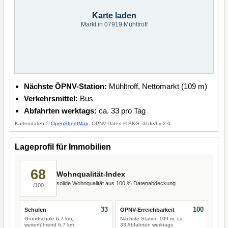
Karte laden
Markt in 07919 Mühltroff
Nächste ÖPNV-Station:
Mühltroff, Nettomarkt (109 m)
Verkehrsmittel:
Bus
Abfahrten werktags:
ca. 33 pro Tag
Kartendaten ©
OpenStreetMap
, ÖPNV-Daten © BKG, dl-de/by-2-0.
Lageprofil für Immobilien
68
Wohnqualität-Index
solide Wohnqualität aus 100 % Datenabdeckung.
/100
33
100
Schulen
ÖPNV-Erreichbarkeit
Grundschule 6,7 km,
Nächste Station 109 m, ca.
weiterführend 6,7 km
33 Abfahrten werktags