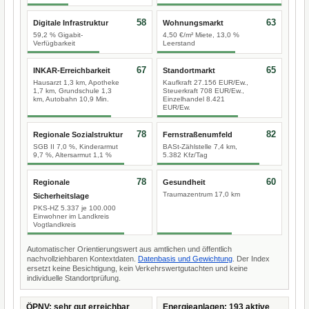
58
63
Digitale Infrastruktur
Wohnungsmarkt
59,2 % Gigabit-
4,50 €/m² Miete, 13,0 %
Verfügbarkeit
Leerstand
67
65
INKAR-Erreichbarkeit
Standortmarkt
Hausarzt 1,3 km, Apotheke
Kaufkraft 27.156 EUR/Ew.,
1,7 km, Grundschule 1,3
Steuerkraft 708 EUR/Ew.,
km, Autobahn 10,9 Min.
Einzelhandel 8.421
EUR/Ew.
78
82
Regionale Sozialstruktur
Fernstraßenumfeld
SGB II 7,0 %, Kinderarmut
BASt-Zählstelle 7,4 km,
9,7 %, Altersarmut 1,1 %
5.382 Kfz/Tag
78
60
Regionale
Gesundheit
Traumazentrum 17,0 km
Sicherheitslage
PKS-HZ 5.337 je 100.000
Einwohner im Landkreis
Vogtlandkreis
Automatischer Orientierungswert aus amtlichen und öffentlich
nachvollziehbaren Kontextdaten.
Datenbasis und Gewichtung
. Der Index
ersetzt keine Besichtigung, kein Verkehrswertgutachten und keine
individuelle Standortprüfung.
ÖPNV: sehr gut erreichbar
Energieanlagen: 193 aktive