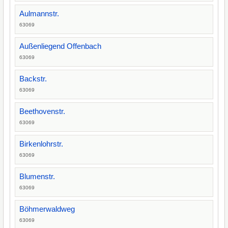
Aulmannstr.
63069
Außenliegend Offenbach
63069
Backstr.
63069
Beethovenstr.
63069
Birkenlohrstr.
63069
Blumenstr.
63069
Böhmerwaldweg
63069