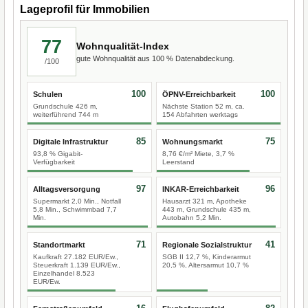
Lageprofil für Immobilien
77
Wohnqualität-Index
gute Wohnqualität aus 100 % Datenabdeckung.
/100
100
100
Schulen
ÖPNV-Erreichbarkeit
Grundschule 426 m,
Nächste Station 52 m, ca.
weiterführend 744 m
154 Abfahrten werktags
85
75
Digitale Infrastruktur
Wohnungsmarkt
93,8 % Gigabit-
8,76 €/m² Miete, 3,7 %
Verfügbarkeit
Leerstand
97
96
Alltagsversorgung
INKAR-Erreichbarkeit
Supermarkt 2,0 Min., Notfall
Hausarzt 321 m, Apotheke
5,8 Min., Schwimmbad 7,7
443 m, Grundschule 435 m,
Min.
Autobahn 5,2 Min.
71
41
Standortmarkt
Regionale Sozialstruktur
Kaufkraft 27.182 EUR/Ew.,
SGB II 12,7 %, Kinderarmut
Steuerkraft 1.139 EUR/Ew.,
20,5 %, Altersarmut 10,7 %
Einzelhandel 8.523
EUR/Ew.