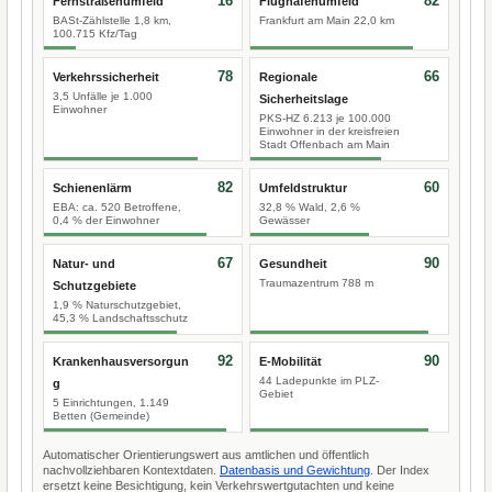
16
82
Fernstraßenumfeld
Flughafenumfeld
BASt-Zählstelle 1,8 km,
Frankfurt am Main 22,0 km
100.715 Kfz/Tag
78
66
Verkehrssicherheit
Regionale
3,5 Unfälle je 1.000
Sicherheitslage
Einwohner
PKS-HZ 6.213 je 100.000
Einwohner in der kreisfreien
Stadt Offenbach am Main
82
60
Schienenlärm
Umfeldstruktur
EBA: ca. 520 Betroffene,
32,8 % Wald, 2,6 %
0,4 % der Einwohner
Gewässer
67
90
Natur- und
Gesundheit
Traumazentrum 788 m
Schutzgebiete
1,9 % Naturschutzgebiet,
45,3 % Landschaftsschutz
92
90
Krankenhausversorgun
E-Mobilität
44 Ladepunkte im PLZ-
g
Gebiet
5 Einrichtungen, 1.149
Betten (Gemeinde)
Automatischer Orientierungswert aus amtlichen und öffentlich
nachvollziehbaren Kontextdaten.
Datenbasis und Gewichtung
. Der Index
ersetzt keine Besichtigung, kein Verkehrswertgutachten und keine