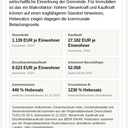
wirtschaftliche Einordnung der Gemeinde. Für Immobilien
ist das ein Makrofaktor: höhere Steuerkraft und Kaufkraft
können auf einen tragfähigeren Standort hinweisen,
Hebesätze zeigen dagegen die kommunale
Belastungsseite.
Steuerkraft
Kaufkraft
1.139 EUR je Einwohner
27.182 EUR je
Einwohner
Gemeinde, 2023
Gemeinde, 2023
Einzelhandelskaufkraft
Arbeitsort-Beschäftigte
8.523 EUR je Einwohner
52.058
Gemeinde, 2023
Stand 30.06.2024
Gewerbesteuer
Grundsteuer B
440 % Hebesatz
1230 % Hebesatz
amtlicher Gemeindewert 31.12.2025
bebaute/bebaubare Grundstücke
Gewerbesteuer-Aufkommen, Gewerbesteuer netto, Gemeindeanteile und
Steuereinnahmekraft stammen aus der Regionaldatenbank Deutschland
71231-01-03-5, Datenstand 31.12.2023. Steuerkraft, Kaufkraft und
Einzelhandelskaufkraft stammen aus BBSR INKAR. Hebesätze stammen
aus der Regionaldatenbank Deutschland bzw. aktuelleren amtlichen
Landes- oder Gemeindedaten.