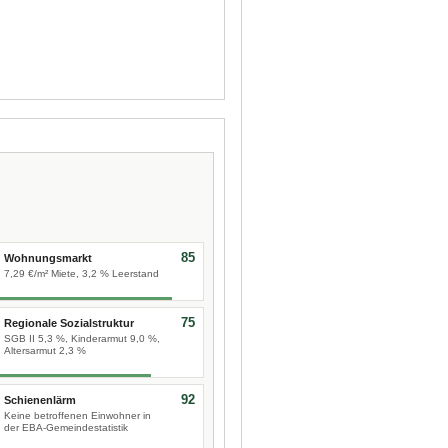
85
Wohnungsmarkt
7,29 €/m² Miete, 3,2 % Leerstand
75
Regionale Sozialstruktur
SGB II 5,3 %, Kinderarmut 9,0 %,
Altersarmut 2,3 %
92
Schienenlärm
Keine betroffenen Einwohner in
der EBA-Gemeindestatistik