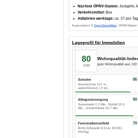
Nächste ÖPNV-Station:
Jockgrim, M
Verkehrsmittel:
Bus
Abfahrten werktags:
ca. 37 pro Ta
Kartendaten ©
OpenStreetMap
, ÖPNV-Daten 
Lageprofil für Immobilien
80
Wohnqualität-Inde
gute Wohnqualität aus 10
/100
86
Schulen
Grundschule 517 m,
weiterführend 1,5 km
90
Alltagsversorgung
Supermarkt 2,2 Min., Notfall 10,3
Min., Schwimmbad 10,7 Min.
70
Fernstraßenumfeld
BASt-Zählstelle 6,8 km, 68.661
Kfz/Tag