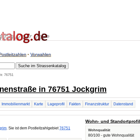
Postleitzahlen
·
Vorwahlen
tr. 76751
tanenstraße in 76751 Jockgrim
Immobilienmarkt
Karte
Lageprofil
Fakten
Finanzstruktur
Datenstand
Wohn- und Standortprofi
grim
. Sie ist dem Postleitzahlgebiet
76751
Wohnqualität
80/100 - gute Wohnqualität