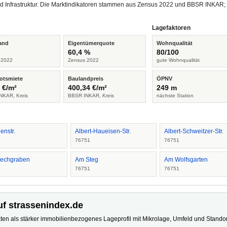
d Infrastruktur. Die Marktindikatoren stammen aus Zensus 2022 und BBSR INKAR;
Lagefaktoren
and
Eigentümerquote
Wohnqualität
%
60,4 %
80/100
 2022
Zensus 2022
gute Wohnqualität
otsmiete
Baulandpreis
ÖPNV
 €/m²
400,34 €/m²
249 m
NKAR, Kreis
BBSR INKAR, Kreis
nächste Station
enstr.
Albert-Haueisen-Str.
Albert-Schweitzer-Str.
1
76751
76751
echgraben
Am Steg
Am Wolfsgarten
1
76751
76751
uf strassenindex.de
ten als stärker immobilienbezogenes Lageprofil mit Mikrolage, Umfeld und Standort