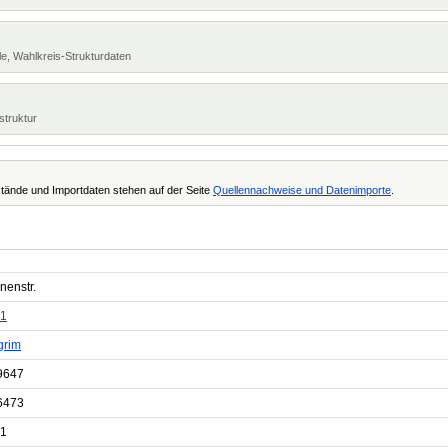
e, Wahlkreis-Strukturdaten
struktur
tände und Importdaten stehen auf der Seite
Quellennachweise und Datenimporte
.
nenstr.
1
grim
9647
6473
1