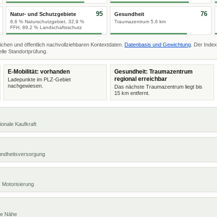
95
76
Natur- und Schutzgebiete
Gesundheit
8,6 % Naturschutzgebiet, 32,9 %
Traumazentrum 5,6 km
FFH, 89,2 % Landschaftsschutz
ichen und öffentlich nachvollziehbaren Kontextdaten.
Datenbasis und Gewichtung
. Der Index
lle Standortprüfung.
E-Mobilität: vorhanden
Gesundheit: Traumazentrum
regional erreichbar
Ladepunkte im PLZ-Gebiet
nachgewiesen.
Das nächste Traumazentrum liegt bis
15 km entfernt.
ionale Kaufkraft
undheitsversorgung
 Motorisierung
te Nähe