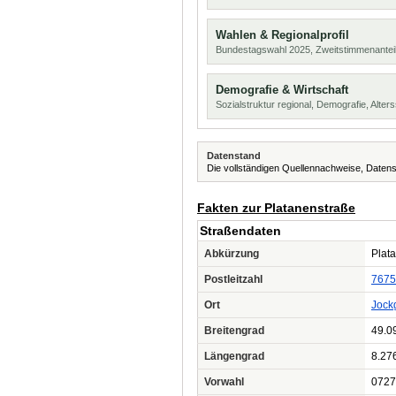
Wahlen & Regionalprofil
Bundestagswahl 2025, Zweitstimmenanteil
Demografie & Wirtschaft
Sozialstruktur regional, Demografie, Alters
Datenstand
Die vollständigen Quellennachweise, Datens
Fakten zur Platanenstraße
Straßendaten
Abkürzung
Plata
Postleitzahl
7675
Ort
Jock
Breitengrad
49.0
Längengrad
8.27
Vorwahl
0727