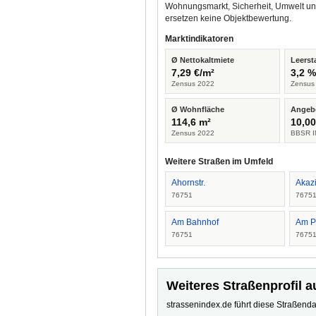
Wohnungsmarkt, Sicherheit, Umwelt un
ersetzen keine Objektbewertung.
Marktindikatoren
Ø Nettokaltmiete
Leerst
7,29 €/m²
3,2 
Zensus 2022
Zensus
Ø Wohnfläche
Angeb
114,6 m²
10,00
Zensus 2022
BBSR I
Weitere Straßen im Umfeld
Ahornstr.
Akazi
76751
7675
Am Bahnhof
Am P
76751
7675
Weiteres Straßenprofil a
strassenindex.de führt diese Straßenda