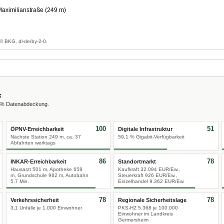
aximilianstraße (249 m)
g
© BKG, dl-de/by-2-0.
x
0 % Datenabdeckung.
100
51
ÖPNV-Erreichbarkeit
Digitale Infrastruktur
Nächste Station 249 m, ca. 37
59,1 % Gigabit-Verfügbarkeit
Abfahrten werktags
86
78
INKAR-Erreichbarkeit
Standortmarkt
Hausarzt 501 m, Apotheke 658
Kaufkraft 32.094 EUR/Ew.,
m, Grundschule 982 m, Autobahn
Steuerkraft 926 EUR/Ew.,
5,7 Min.
Einzelhandel 9.362 EUR/Ew.
78
78
Verkehrssicherheit
Regionale Sicherheitslage
3,1 Unfälle je 1.000 Einwohner
PKS-HZ 5.368 je 100.000
Einwohner im Landkreis
Germersheim