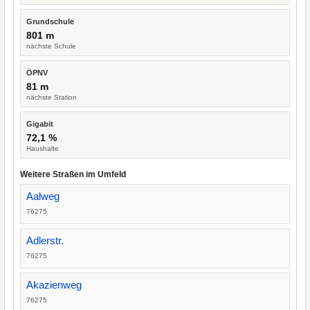
Grundschule
801 m
nächste Schule
ÖPNV
81 m
nächste Station
Gigabit
72,1 %
Haushalte
Weitere Straßen im Umfeld
Aalweg
76275
Adlerstr.
76275
Akazienweg
76275