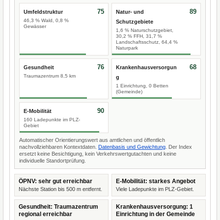
75
89
Umfeldstruktur
Natur- und
46,3 % Wald, 0,8 %
Schutzgebiete
Gewässer
1,6 % Naturschutzgebiet,
30,2 % FFH, 31,7 %
Landschaftsschutz, 64,4 %
Naturpark
76
68
Gesundheit
Krankenhausversorgun
Traumazentrum 8,5 km
g
1 Einrichtung, 0 Betten
(Gemeinde)
90
E-Mobilität
160 Ladepunkte im PLZ-
Gebiet
Automatischer Orientierungswert aus amtlichen und öffentlich
nachvollziehbaren Kontextdaten.
Datenbasis und Gewichtung
. Der Index
ersetzt keine Besichtigung, kein Verkehrswertgutachten und keine
individuelle Standortprüfung.
ÖPNV: sehr gut erreichbar
E-Mobilität: starkes Angebot
Nächste Station bis 500 m entfernt.
Viele Ladepunkte im PLZ-Gebiet.
Gesundheit: Traumazentrum
Krankenhausversorgung: 1
regional erreichbar
Einrichtung in der Gemeinde