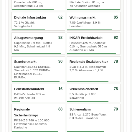
Grundschule 801 m,
Nächste Station 81 m, ca.
weiterführend 3,3 km
78 Abfahrten werktags
62
85
Digitale Infrastruktur
Wohnungsmarkt
72,1 % Gigabit-
7,89 €/m² Miete, 3,9 %
Verfügbarkeit
Leerstand
92
92
Alltagsversorgung
INKAR-Erreichbarkeit
Supermarkt 2,9 Min., Notfall
Hausarzt 425 m, Apotheke
9,9 Min., Schwimmbad 4,8
610 m, Grundschule 580 m,
Min.
Autobahn 4,9 Min.
90
78
Standortmarkt
Regionale Sozialstruktur
Kaufkraft 34.454 EUR/Ew.,
SGB II 4,3 %, Kinderarmut
Steuerkraft 1.652 EUR/Ew.,
7,2 %, Altersarmut 1,7 %
Einzelhandel 10.140
EUR/Ew.
16
78
Fernstraßenumfeld
Verkehrssicherheit
BASt-Zählstelle 809 m,
3,5 Unfälle je 1.000
94.366 Kfz/Tag
Einwohner
88
70
Regionale
Schienenlärm
EBA: ca. 1.275 Betroffene,
Sicherheitslage
3,3 % der Einwohner
PKS-HZ 3.746 je 100.000
Einwohner im Landkreis
Karlsruhe