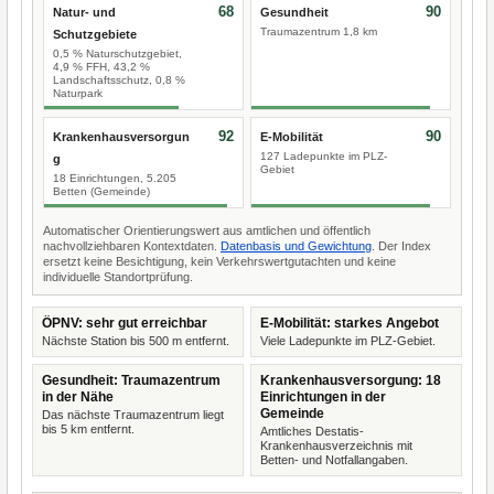
68
90
Natur- und
Gesundheit
Traumazentrum 1,8 km
Schutzgebiete
0,5 % Naturschutzgebiet,
4,9 % FFH, 43,2 %
Landschaftsschutz, 0,8 %
Naturpark
92
90
Krankenhausversorgun
E-Mobilität
127 Ladepunkte im PLZ-
g
Gebiet
18 Einrichtungen, 5.205
Betten (Gemeinde)
Automatischer Orientierungswert aus amtlichen und öffentlich
nachvollziehbaren Kontextdaten.
Datenbasis und Gewichtung
. Der Index
ersetzt keine Besichtigung, kein Verkehrswertgutachten und keine
individuelle Standortprüfung.
ÖPNV: sehr gut erreichbar
E-Mobilität: starkes Angebot
Nächste Station bis 500 m entfernt.
Viele Ladepunkte im PLZ-Gebiet.
Gesundheit: Traumazentrum
Krankenhausversorgung: 18
in der Nähe
Einrichtungen in der
Gemeinde
Das nächste Traumazentrum liegt
bis 5 km entfernt.
Amtliches Destatis-
Krankenhausverzeichnis mit
Betten- und Notfallangaben.