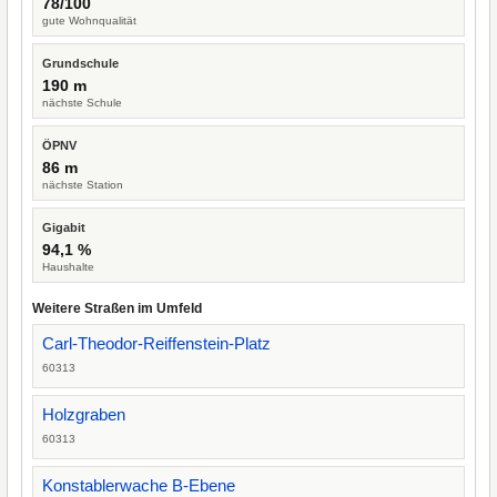
78/100
gute Wohnqualität
Grundschule
190 m
nächste Schule
ÖPNV
86 m
nächste Station
Gigabit
94,1 %
Haushalte
Weitere Straßen im Umfeld
Carl-Theodor-Reiffenstein-Platz
60313
Holzgraben
60313
Konstablerwache B-Ebene