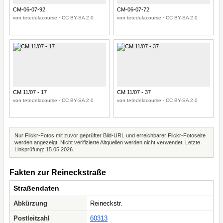
CM-06-07-92
CM-06-07-72
von tetedelacourse · CC BY-SA 2.0
von tetedelacourse · CC BY-SA 2.0
CM 11/07 - 17
CM 11/07 - 37
von tetedelacourse · CC BY-SA 2.0
von tetedelacourse · CC BY-SA 2.0
Nur Flickr-Fotos mit zuvor geprüfter Bild-URL und erreichbarer Flickr-Fotoseite
werden angezeigt. Nicht verifizierte Altquellen werden nicht verwendet. Letzte
Linkprüfung: 15.05.2026.
Fakten zur Reineckstraße
Straßendaten
Abkürzung
Reineckstr.
Postleitzahl
60313