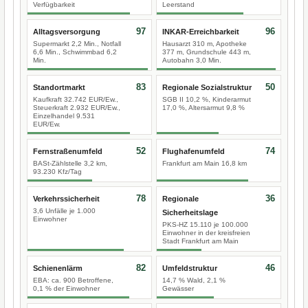
Verfügbarkeit
Leerstand
97
96
Alltagsversorgung
INKAR-Erreichbarkeit
Supermarkt 2,2 Min., Notfall
Hausarzt 310 m, Apotheke
6,6 Min., Schwimmbad 6,2
377 m, Grundschule 443 m,
Min.
Autobahn 3,0 Min.
83
50
Standortmarkt
Regionale Sozialstruktur
Kaufkraft 32.742 EUR/Ew.,
SGB II 10,2 %, Kinderarmut
Steuerkraft 2.932 EUR/Ew.,
17,0 %, Altersarmut 9,8 %
Einzelhandel 9.531
EUR/Ew.
52
74
Fernstraßenumfeld
Flughafenumfeld
BASt-Zählstelle 3,2 km,
Frankfurt am Main 16,8 km
93.230 Kfz/Tag
78
36
Verkehrssicherheit
Regionale
3,6 Unfälle je 1.000
Sicherheitslage
Einwohner
PKS-HZ 15.110 je 100.000
Einwohner in der kreisfreien
Stadt Frankfurt am Main
82
46
Schienenlärm
Umfeldstruktur
EBA: ca. 900 Betroffene,
14,7 % Wald, 2,1 %
0,1 % der Einwohner
Gewässer