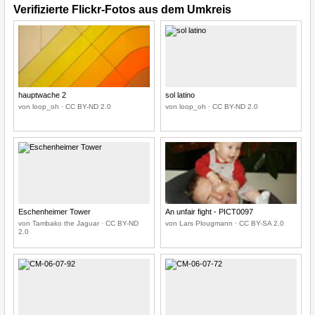
Verifizierte Flickr-Fotos aus dem Umkreis
hauptwache 2
sol latino
von loop_oh · CC BY-ND 2.0
von loop_oh · CC BY-ND 2.0
Eschenheimer Tower
An unfair fight - PICT0097
von Tambako the Jaguar · CC BY-ND
von Lars Plougmann · CC BY-SA 2.0
2.0