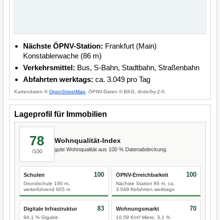
Nächste ÖPNV-Station:
Frankfurt (Main)
Konstablerwache (86 m)
Verkehrsmittel:
Bus, S-Bahn, Stadtbahn, Straßenbahn
Abfahrten werktags:
ca. 3.049 pro Tag
Kartendaten ©
OpenStreetMap
, ÖPNV-Daten © BKG, dl-de/by-2-0.
Lageprofil für Immobilien
78
Wohnqualität-Index
gute Wohnqualität aus 100 % Datenabdeckung.
/100
100
100
Schulen
ÖPNV-Erreichbarkeit
Grundschule 190 m,
Nächste Station 86 m, ca.
weiterführend 605 m
3.049 Abfahrten werktags
83
70
Digitale Infrastruktur
Wohnungsmarkt
94,1 % Gigabit-
10,58 €/m² Miete, 3,1 %