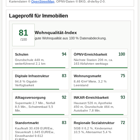
Kartendaten ©
OpenStreetMap
, ÖPNV-Daten © BKG, dl-de/by-2-0.
Lageprofil für Immobilien
81
Wohnqualität-Index
gute Wohnqualität aus 100 % Datenabdeckung.
/100
94
100
Schulen
ÖPNV-Erreichbarkeit
Grundschule 449 m,
Nächste Station 206 m, ca.
weiterführend 2,1 km
163 Abfahrten werktags
83
75
Digitale Infrastruktur
Wohnungsmarkt
94,8 % Gigabit-
8,46 €/m² Miete, 3,2 %
Verfügbarkeit
Leerstand
92
93
Alltagsversorgung
INKAR-Erreichbarkeit
Supermarkt 2,7 Min., Notfall
Hausarzt 526 m, Apotheke
8,5 Min., Schwimmbad 5,5
450 m, Grundschule 464 m,
Min.
Autobahn 7,8 Min.
83
72
Standortmarkt
Regionale Sozialstruktur
Kaufkraft 30.439 EUR/Ew.,
SGB II 6,2 %, Kinderarmut
Steuerkraft 1.645 EUR/Ew.,
10,5 %, Altersarmut 5,4 %
Einzelhandel 9.612
EUR/Ew.