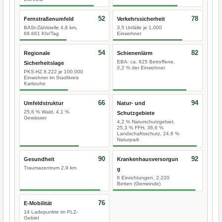
52
78
Fernstraßenumfeld
Verkehrssicherheit
BASt-Zählstelle 4,8 km,
3,5 Unfälle je 1.000
68.661 Kfz/Tag
Einwohner
54
82
Regionale
Schienenlärm
EBA: ca. 625 Betroffene,
Sicherheitslage
0,2 % der Einwohner
PKS-HZ 8.222 je 100.000
Einwohner im Stadtkreis
Karlsruhe
66
94
Umfeldstruktur
Natur- und
25,6 % Wald, 4,1 %
Schutzgebiete
Gewässer
4,2 % Naturschutzgebiet,
25,3 % FFH, 36,6 %
Landschaftsschutz, 24,6 %
Naturpark
90
92
Gesundheit
Krankenhausversorgun
Traumazentrum 2,9 km
g
6 Einrichtungen, 2.220
Betten (Gemeinde)
76
E-Mobilität
14 Ladepunkte im PLZ-
Gebiet