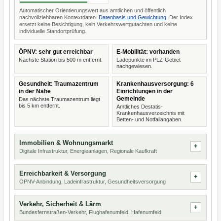
Automatischer Orientierungswert aus amtlichen und öffentlich
nachvollziehbaren Kontextdaten.
Datenbasis und Gewichtung
. Der Index
ersetzt keine Besichtigung, kein Verkehrswertgutachten und keine
individuelle Standortprüfung.
ÖPNV: sehr gut erreichbar
E-Mobilität: vorhanden
Nächste Station bis 500 m entfernt.
Ladepunkte im PLZ-Gebiet
nachgewiesen.
Gesundheit: Traumazentrum
Krankenhausversorgung: 6
in der Nähe
Einrichtungen in der
Gemeinde
Das nächste Traumazentrum liegt
bis 5 km entfernt.
Amtliches Destatis-
Krankenhausverzeichnis mit
Betten- und Notfallangaben.
Immobilien & Wohnungsmarkt
Digitale Infrastruktur, Energieanlagen, Regionale Kaufkraft
Erreichbarkeit & Versorgung
ÖPNV-Anbindung, Ladeinfrastruktur, Gesundheitsversorgung
Verkehr, Sicherheit & Lärm
Bundesfernstraßen-Verkehr, Flughafenumfeld, Hafenumfeld