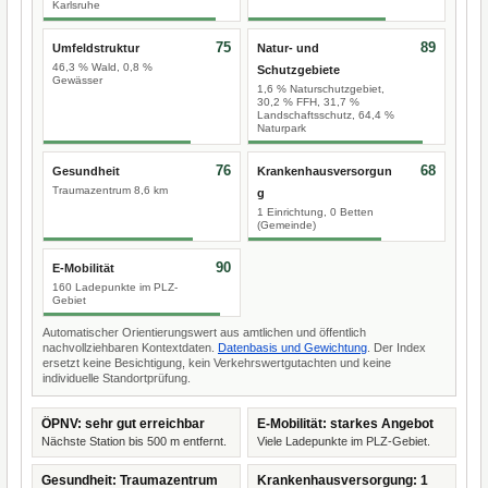
Karlsruhe
75
89
Umfeldstruktur
Natur- und
46,3 % Wald, 0,8 %
Schutzgebiete
Gewässer
1,6 % Naturschutzgebiet,
30,2 % FFH, 31,7 %
Landschaftsschutz, 64,4 %
Naturpark
76
68
Gesundheit
Krankenhausversorgun
Traumazentrum 8,6 km
g
1 Einrichtung, 0 Betten
(Gemeinde)
90
E-Mobilität
160 Ladepunkte im PLZ-
Gebiet
Automatischer Orientierungswert aus amtlichen und öffentlich
nachvollziehbaren Kontextdaten.
Datenbasis und Gewichtung
. Der Index
ersetzt keine Besichtigung, kein Verkehrswertgutachten und keine
individuelle Standortprüfung.
ÖPNV: sehr gut erreichbar
E-Mobilität: starkes Angebot
Nächste Station bis 500 m entfernt.
Viele Ladepunkte im PLZ-Gebiet.
Gesundheit: Traumazentrum
Krankenhausversorgung: 1