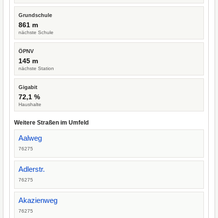
Grundschule
861 m
nächste Schule
ÖPNV
145 m
nächste Station
Gigabit
72,1 %
Haushalte
Weitere Straßen im Umfeld
Aalweg
76275
Adlerstr.
76275
Akazienweg
76275