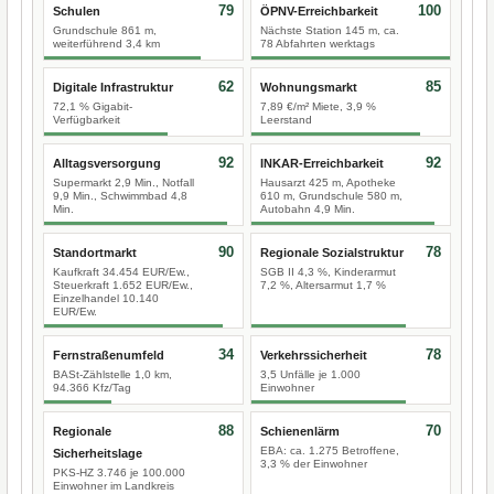
79
100
Schulen
ÖPNV-Erreichbarkeit
Grundschule 861 m,
Nächste Station 145 m, ca.
weiterführend 3,4 km
78 Abfahrten werktags
62
85
Digitale Infrastruktur
Wohnungsmarkt
72,1 % Gigabit-
7,89 €/m² Miete, 3,9 %
Verfügbarkeit
Leerstand
92
92
Alltagsversorgung
INKAR-Erreichbarkeit
Supermarkt 2,9 Min., Notfall
Hausarzt 425 m, Apotheke
9,9 Min., Schwimmbad 4,8
610 m, Grundschule 580 m,
Min.
Autobahn 4,9 Min.
90
78
Standortmarkt
Regionale Sozialstruktur
Kaufkraft 34.454 EUR/Ew.,
SGB II 4,3 %, Kinderarmut
Steuerkraft 1.652 EUR/Ew.,
7,2 %, Altersarmut 1,7 %
Einzelhandel 10.140
EUR/Ew.
34
78
Fernstraßenumfeld
Verkehrssicherheit
BASt-Zählstelle 1,0 km,
3,5 Unfälle je 1.000
94.366 Kfz/Tag
Einwohner
88
70
Regionale
Schienenlärm
EBA: ca. 1.275 Betroffene,
Sicherheitslage
3,3 % der Einwohner
PKS-HZ 3.746 je 100.000
Einwohner im Landkreis