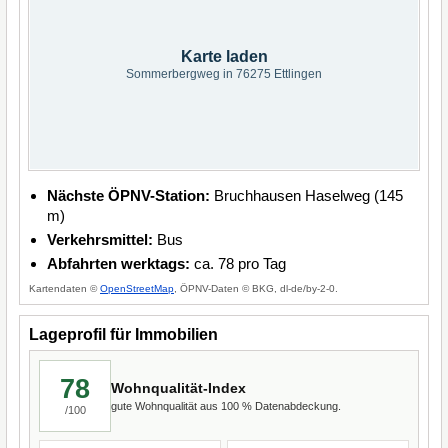
Karte laden
Sommerbergweg in 76275 Ettlingen
Nächste ÖPNV-Station:
Bruchhausen Haselweg (145
m)
Verkehrsmittel:
Bus
Abfahrten werktags:
ca. 78 pro Tag
Kartendaten ©
OpenStreetMap
, ÖPNV-Daten © BKG, dl-de/by-2-0.
Lageprofil für Immobilien
78
Wohnqualität-Index
gute Wohnqualität aus 100 % Datenabdeckung.
/100