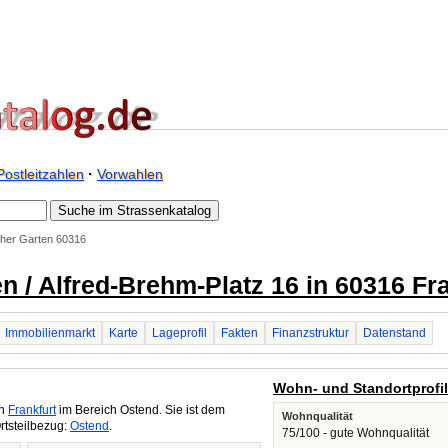
Postleitzahlen
·
Vorwahlen
cher Garten 60316
n / Alfred-Brehm-Platz 16 in 60316 Fr
Immobilienmarkt
Karte
Lageprofil
Fakten
Finanzstruktur
Datenstand
Wohn- und Standortprofi
in
Frankfurt
im Bereich Ostend. Sie ist dem
Wohnqualität
rtsteilbezug:
Ostend
.
75/100 - gute Wohnqualität