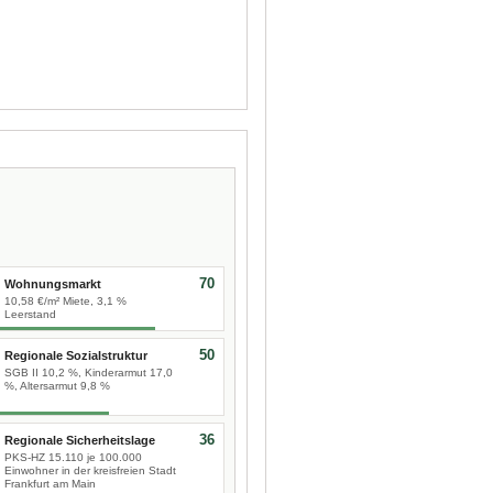
70
Wohnungsmarkt
10,58 €/m² Miete, 3,1 %
Leerstand
50
Regionale Sozialstruktur
SGB II 10,2 %, Kinderarmut 17,0
%, Altersarmut 9,8 %
36
Regionale Sicherheitslage
PKS-HZ 15.110 je 100.000
Einwohner in der kreisfreien Stadt
Frankfurt am Main