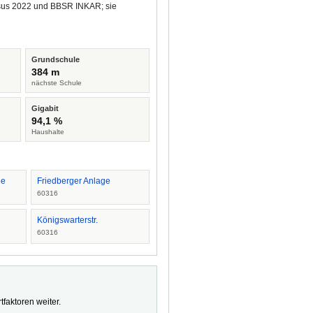
ensus 2022 und BBSR INKAR; sie
Grundschule
384 m
nächste Schule
Gigabit
94,1 %
Haushalte
ee
Friedberger Anlage
60316
Königswarterstr.
60316
faktoren weiter.