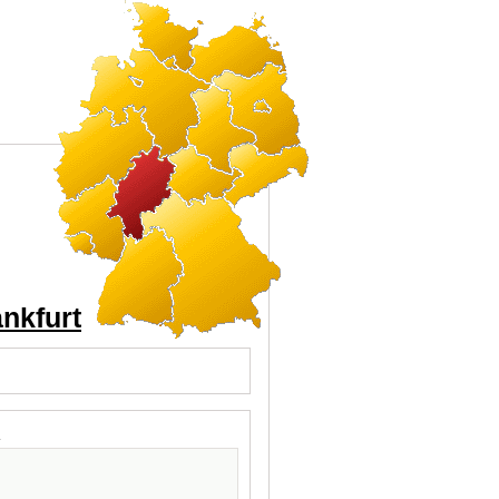
ankfurt
l