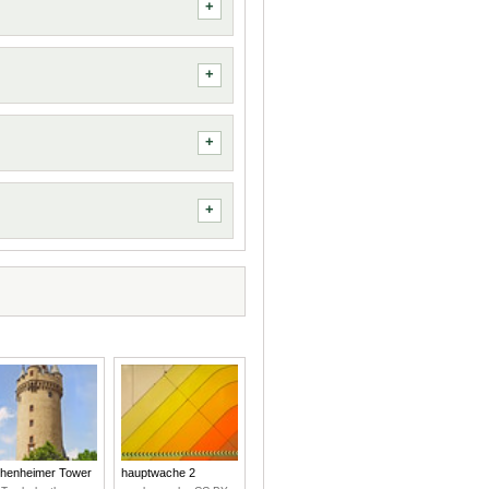
henheimer Tower
hauptwache 2