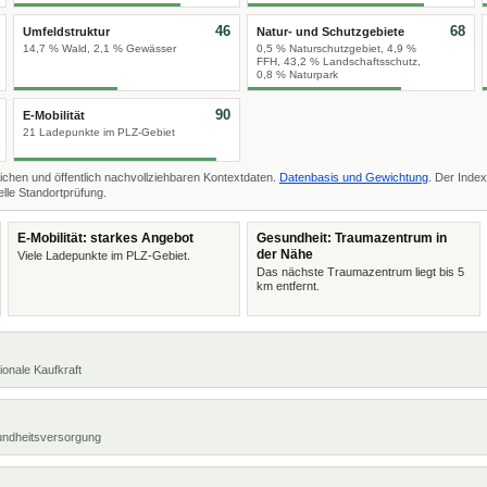
46
68
Umfeldstruktur
Natur- und Schutzgebiete
14,7 % Wald, 2,1 % Gewässer
0,5 % Naturschutzgebiet, 4,9 %
FFH, 43,2 % Landschaftsschutz,
0,8 % Naturpark
90
E-Mobilität
21 Ladepunkte im PLZ-Gebiet
ichen und öffentlich nachvollziehbaren Kontextdaten.
Datenbasis und Gewichtung
. Der Index
lle Standortprüfung.
E-Mobilität: starkes Angebot
Gesundheit: Traumazentrum in
der Nähe
Viele Ladepunkte im PLZ-Gebiet.
Das nächste Traumazentrum liegt bis 5
km entfernt.
ionale Kaufkraft
undheitsversorgung