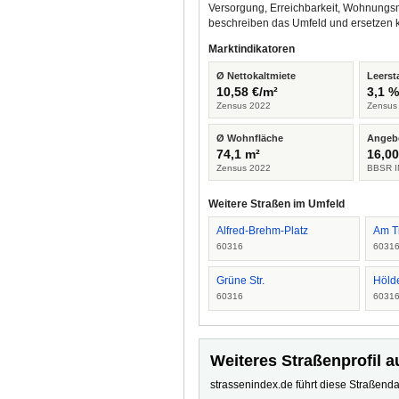
Versorgung, Erreichbarkeit, Wohnungsm
beschreiben das Umfeld und ersetzen 
Marktindikatoren
Ø Nettokaltmiete
Leerst
10,58 €/m²
3,1 
Zensus 2022
Zensus
Ø Wohnfläche
Angeb
74,1 m²
16,00
Zensus 2022
BBSR I
Weitere Straßen im Umfeld
Alfred-Brehm-Platz
Am T
60316
6031
Grüne Str.
Hölde
60316
6031
Weiteres Straßenprofil a
strassenindex.de führt diese Straßenda