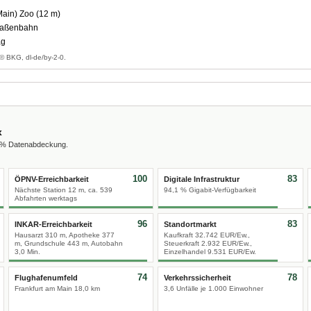
Main) Zoo (12 m)
traßenbahn
ag
© BKG, dl-de/by-2-0.
x
0 % Datenabdeckung.
100
83
ÖPNV-Erreichbarkeit
Digitale Infrastruktur
Nächste Station 12 m, ca. 539
94,1 % Gigabit-Verfügbarkeit
Abfahrten werktags
96
83
INKAR-Erreichbarkeit
Standortmarkt
Hausarzt 310 m, Apotheke 377
Kaufkraft 32.742 EUR/Ew.,
m, Grundschule 443 m, Autobahn
Steuerkraft 2.932 EUR/Ew.,
3,0 Min.
Einzelhandel 9.531 EUR/Ew.
74
78
Flughafenumfeld
Verkehrssicherheit
Frankfurt am Main 18,0 km
3,6 Unfälle je 1.000 Einwohner