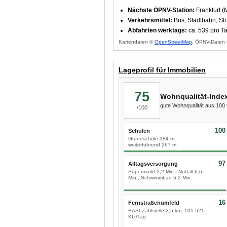
Nächste ÖPNV-Station:
Frankfurt (
Verkehrsmittel:
Bus, Stadtbahn, S
Abfahrten werktags:
ca. 539 pro T
Kartendaten ©
OpenStreetMap
, ÖPNV-Daten 
Lageprofil für Immobilien
75
Wohnqualität-Inde
gute Wohnqualität aus 10
/100
100
Schulen
Grundschule 384 m,
weiterführend 267 m
97
Alltagsversorgung
Supermarkt 2,2 Min., Notfall 6,6
Min., Schwimmbad 6,2 Min.
16
Fernstraßenumfeld
BASt-Zählstelle 2,5 km, 101.521
Kfz/Tag