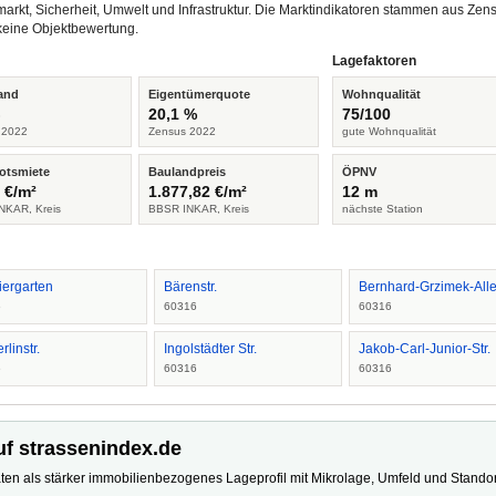
arkt, Sicherheit, Umwelt und Infrastruktur. Die Marktindikatoren stammen aus Z
keine Objektbewertung.
Lagefaktoren
and
Eigentümerquote
Wohnqualität
%
20,1 %
75/100
 2022
Zensus 2022
gute Wohnqualität
otsmiete
Baulandpreis
ÖPNV
 €/m²
1.877,82 €/m²
12 m
NKAR, Kreis
BBSR INKAR, Kreis
nächste Station
iergarten
Bärenstr.
Bernhard-Grzimek-All
6
60316
60316
rlinstr.
Ingolstädter Str.
Jakob-Carl-Junior-Str.
6
60316
60316
uf strassenindex.de
ten als stärker immobilienbezogenes Lageprofil mit Mikrolage, Umfeld und Standort