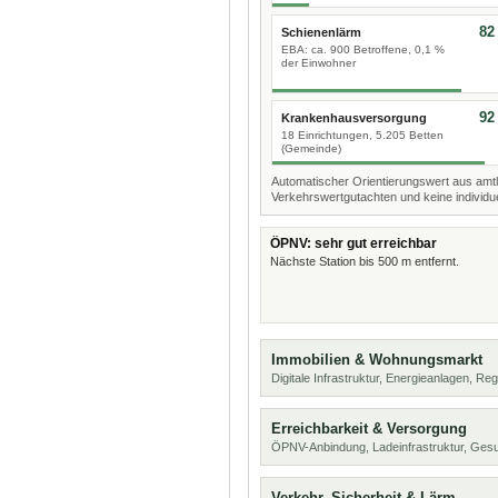
82
Schienenlärm
EBA: ca. 900 Betroffene, 0,1 %
der Einwohner
92
Krankenhausversorgung
18 Einrichtungen, 5.205 Betten
(Gemeinde)
Automatischer Orientierungswert aus amtl
Verkehrswertgutachten und keine individue
ÖPNV: sehr gut erreichbar
Nächste Station bis 500 m entfernt.
Immobilien & Wohnungsmarkt
Digitale Infrastruktur, Energieanlagen, Reg
Erreichbarkeit & Versorgung
ÖPNV-Anbindung, Ladeinfrastruktur, Ges
Verkehr, Sicherheit & Lärm