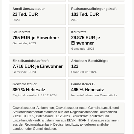
Anteil Umsatzsteuer
Realsteueraufbringungskraft
23 Tsd. EUR
183 Tsd. EUR
2023
2023
Steuerkraft
Kaufkraft
795 EUR je Einwohner
29.875 EUR je
Einwohner
Gemeinde, 2023
Gemeinde, 2023
Einzelhandelskaufkraft
Arbeitsort-Beschäftigte
7.716 EUR je Einwohner
123
Gemeinde, 2023
Stand 30.06.2024
Gewerbesteuer
Grundsteuer B
380 % Hebesatz
465 % Hebesatz
Regionaldatenbank 31.12.2024
bebaute/bebaubare Grundstücke
Gewerbesteuer-Aufkommen, Gewerbesteuer netto, Gemeindeanteile und
Steuereinnahmekraft stammen aus der Regionaldatenbank Deutschland
71231-01-03-5, Datenstand 31.12.2023. Steuerkraft, Kaufkraft und
Einzelhandelskaufkraft stammen aus BBSR INKAR. Hebesätze stammen
aus der Regionaldatenbank Deutschland bzw. aktuelleren amtlichen
Landes- oder Gemeindedaten.