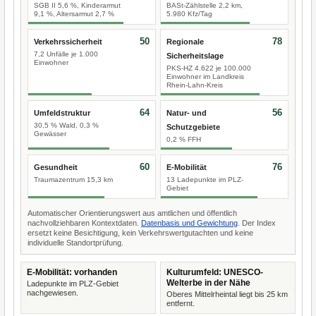
SGB II 5,6 %, Kinderarmut
BASt-Zählstelle 2,2 km,
9,1 %, Altersarmut 2,7 %
5.980 Kfz/Tag
50
78
Verkehrssicherheit
Regionale
7,2 Unfälle je 1.000
Sicherheitslage
Einwohner
PKS-HZ 4.622 je 100.000
Einwohner im Landkreis
Rhein-Lahn-Kreis
64
56
Umfeldstruktur
Natur- und
30,5 % Wald, 0,3 %
Schutzgebiete
Gewässer
0,2 % FFH
60
76
Gesundheit
E-Mobilität
Traumazentrum 15,3 km
13 Ladepunkte im PLZ-
Gebiet
Automatischer Orientierungswert aus amtlichen und öffentlich
nachvollziehbaren Kontextdaten.
Datenbasis und Gewichtung
. Der Index
ersetzt keine Besichtigung, kein Verkehrswertgutachten und keine
individuelle Standortprüfung.
E-Mobilität: vorhanden
Kulturumfeld: UNESCO-
Welterbe in der Nähe
Ladepunkte im PLZ-Gebiet
nachgewiesen.
Oberes Mittelrheintal liegt bis 25 km
entfernt.