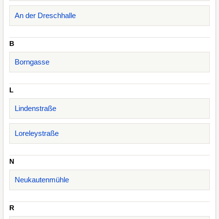
An der Dreschhalle
B
Borngasse
L
Lindenstraße
Loreleystraße
N
Neukautenmühle
R