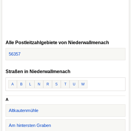
Alle Postleitzahlgebiete von Niederwallmenach
56357
Straßen in Niederwallmenach
A
B
L
N
R
S
T
U
W
A
Altkautenmühle
Am hintersten Graben