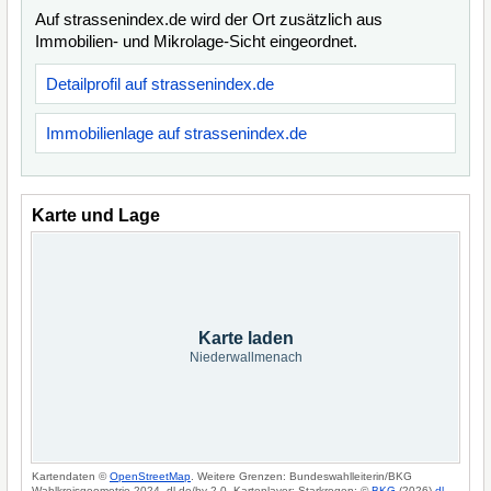
Auf strassenindex.de wird der Ort zusätzlich aus
Immobilien- und Mikrolage-Sicht eingeordnet.
Detailprofil auf strassenindex.de
Immobilienlage auf strassenindex.de
Karte und Lage
Karte laden
Niederwallmenach
Kartendaten ©
OpenStreetMap
. Weitere Grenzen: Bundeswahlleiterin/BKG
Wahlkreisgeometrie 2024, dl-de/by-2-0. Kartenlayer: Starkregen: ©
BKG
(2026)
dl-