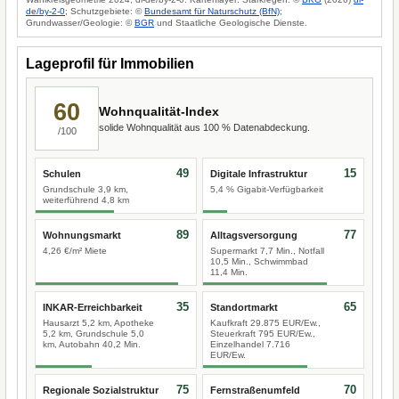
de/by-2-0
; Schutzgebiete: ©
Bundesamt für Naturschutz (BfN)
;
Grundwasser/Geologie: ©
BGR
und Staatliche Geologische Dienste.
Lageprofil für Immobilien
60
Wohnqualität-Index
solide Wohnqualität aus 100 % Datenabdeckung.
/100
49
15
Schulen
Digitale Infrastruktur
Grundschule 3,9 km,
5,4 % Gigabit-Verfügbarkeit
weiterführend 4,8 km
89
77
Wohnungsmarkt
Alltagsversorgung
4,26 €/m² Miete
Supermarkt 7,7 Min., Notfall
10,5 Min., Schwimmbad
11,4 Min.
35
65
INKAR-Erreichbarkeit
Standortmarkt
Hausarzt 5,2 km, Apotheke
Kaufkraft 29.875 EUR/Ew.,
5,2 km, Grundschule 5,0
Steuerkraft 795 EUR/Ew.,
km, Autobahn 40,2 Min.
Einzelhandel 7.716
EUR/Ew.
75
70
Regionale Sozialstruktur
Fernstraßenumfeld