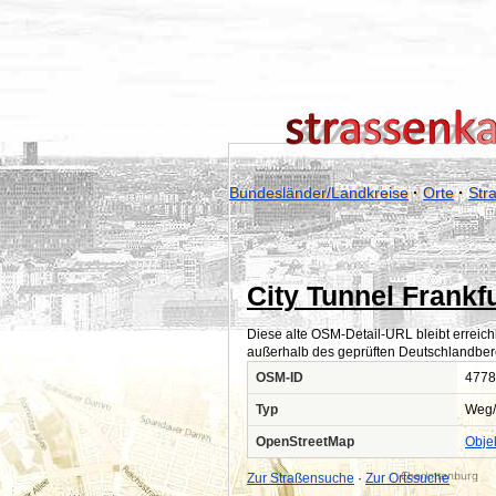
Bundesländer/Landkreise
·
Orte
·
Str
City Tunnel Frankf
Diese alte OSM-Detail-URL bleibt erreich
außerhalb des geprüften Deutschlandber
OSM-ID
4778
Typ
Weg/
OpenStreetMap
Obje
Zur Straßensuche
·
Zur Ortssuche