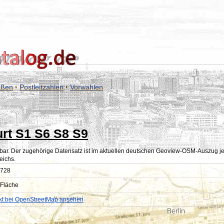
aßen
·
Postleitzahlen
·
Vorwahlen
urt S1 S6 S8 S9
bar. Der zugehörige Datensatz ist im aktuellen deutschen Geoview-OSM-Auszug jedoc
eichs.
728
Fläche
kt bei OpenStreetMap ansehen