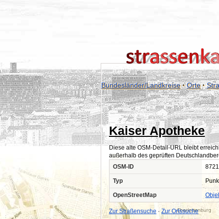
Bundesländer/Landkreise
·
Orte
·
Str
Kaiser Apotheke
Diese alte OSM-Detail-URL bleibt erreich
außerhalb des geprüften Deutschlandber
OSM-ID
8721
Typ
Punk
OpenStreetMap
Obje
Zur Straßensuche
·
Zur Ortssuche