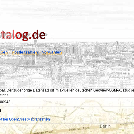
aßen
·
Postleitzahlen
·
Vorwahlen
bar. Der zugehörige Datensatz ist im aktuellen deutschen Geoview-OSM-Auszug jedoc
eichs.
00943
t
kt bei OpenStreetMap ansehen