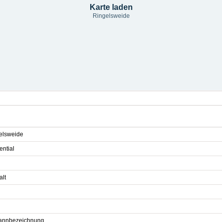
Karte laden
Ringelsweide
elsweide
ential
alt
nnbezeichnung