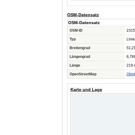
OSM-Datensatz
OSM-Datensatz
OSM-ID
2315
Typ
Lini
Breitengrad
51,2
Längengrad
6,78
Länge
219 
OpenStreetMap
Obje
Karte und Lage