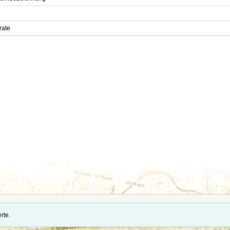
rate
tände und Importdaten stehen auf der Seite
Quellennachweise und Datenimporte
.
rte.