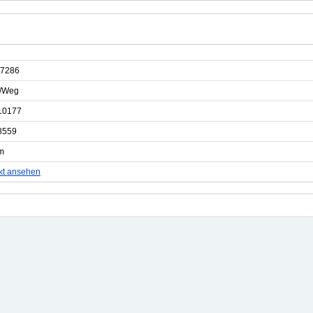
7286
e/Weg
10177
8559
m
kt ansehen