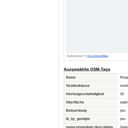
Kartendaten ©
OpenStreetMap
.
Ausgewählte OSM-Tags
Name
Ring
Straßenklasse
resid
Höchstgeschwindigkeit
30
Oberfläche
asph
Beleuchtung
yes
lit_by_gaslight
yes
name:etymology:description
Gewa