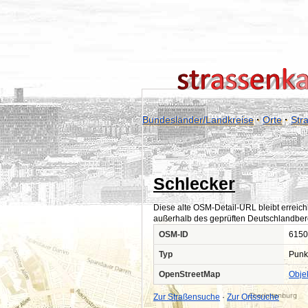
Bundesländer/Landkreise
·
Orte
·
Str
Schlecker
Diese alte OSM-Detail-URL bleibt erreich
außerhalb des geprüften Deutschlandber
OSM-ID
6150
Typ
Punk
OpenStreetMap
Obje
Zur Straßensuche
·
Zur Ortssuche