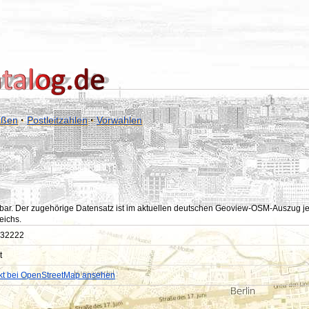
aßen
·
Postleitzahlen
·
Vorwahlen
bar. Der zugehörige Datensatz ist im aktuellen deutschen Geoview-OSM-Auszug jedoc
eichs.
32222
t
kt bei OpenStreetMap ansehen