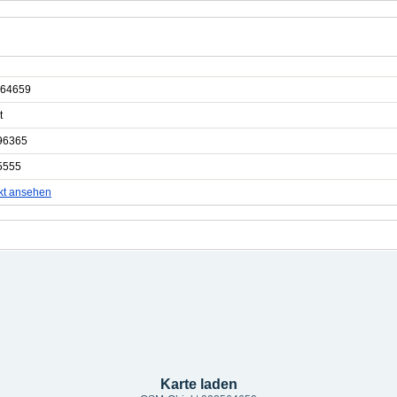
64659
t
96365
5555
kt ansehen
Karte laden