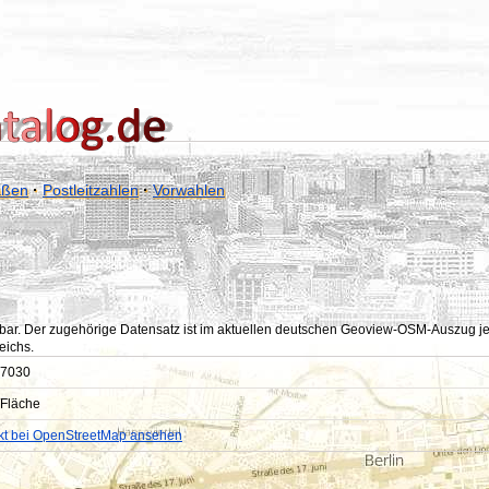
aßen
·
Postleitzahlen
·
Vorwahlen
bar. Der zugehörige Datensatz ist im aktuellen deutschen Geoview-OSM-Auszug jedoc
eichs.
7030
Fläche
kt bei OpenStreetMap ansehen