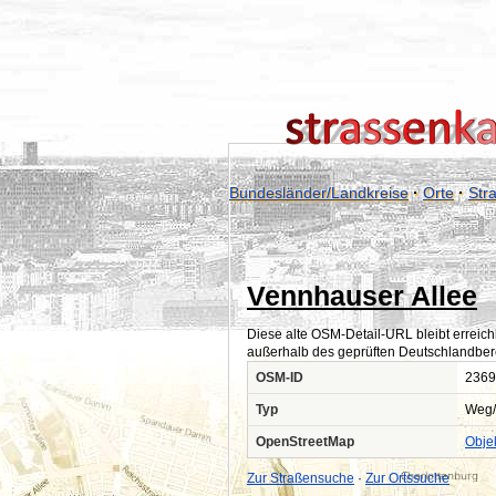
Bundesländer/Landkreise
·
Orte
·
Str
Vennhauser Allee
Diese alte OSM-Detail-URL bleibt erreich
außerhalb des geprüften Deutschlandber
OSM-ID
2369
Typ
Weg/
OpenStreetMap
Obje
Zur Straßensuche
·
Zur Ortssuche