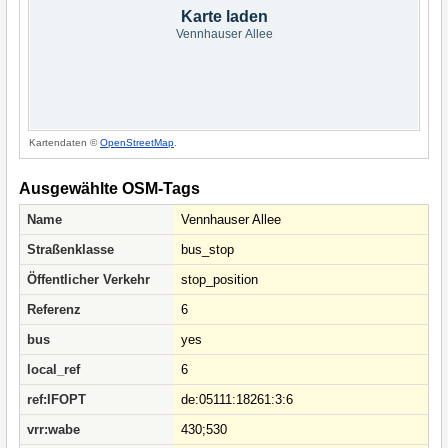
Karte laden
Vennhauser Allee
Kartendaten ©
OpenStreetMap
.
Ausgewählte OSM-Tags
Name
Vennhauser Allee
Straßenklasse
bus_stop
Öffentlicher Verkehr
stop_position
Referenz
6
bus
yes
local_ref
6
ref:IFOPT
de:05111:18261:3:6
vrr:wabe
430;530