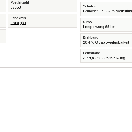
Postleitzahl
Schulen
87663
Grundschule 557 m, weiterfüh
Landkreis
ÖPNV
Ostallgäu
Lengenwang 651 m
Breitband
26,4 % Gigabit-Verfügbarkeit
Fernstraße
A 7 9,8 km, 22.536 Kfz/Tag