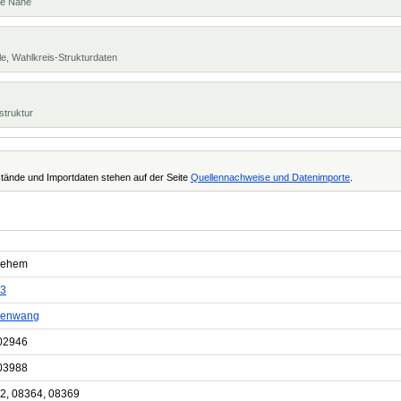
te Nähe
e, Wahlkreis-Strukturdaten
struktur
tände und Importdaten stehen auf der Seite
Quellennachweise und Datenimporte
.
lehem
3
genwang
02946
03988
2, 08364, 08369