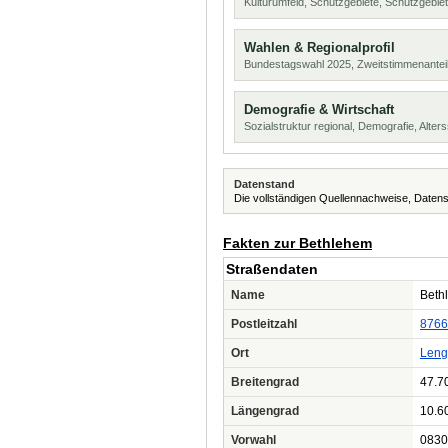
Kulturumfeld, Schutzgebiete, Schutzgebie
Wahlen & Regionalprofil
Bundestagswahl 2025, Zweitstimmenanteil
Demografie & Wirtschaft
Sozialstruktur regional, Demografie, Alters
Datenstand
Die vollständigen Quellennachweise, Datens
Fakten zur Bethlehem
Straßendaten
Name
Beth
Postleitzahl
8766
Ort
Len
Breitengrad
47.7
Längengrad
10.6
Vorwahl
0830