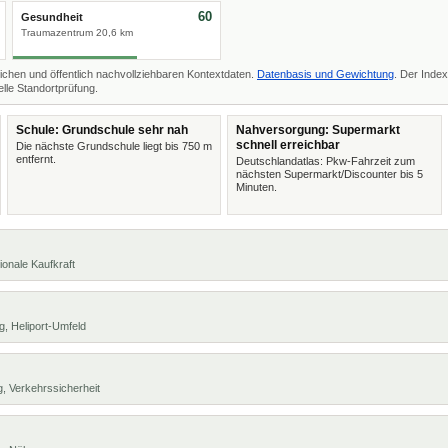
60
Gesundheit
Traumazentrum 20,6 km
ichen und öffentlich nachvollziehbaren Kontextdaten.
Datenbasis und Gewichtung
. Der Index
lle Standortprüfung.
Schule: Grundschule sehr nah
Nahversorgung: Supermarkt
schnell erreichbar
Die nächste Grundschule liegt bis 750 m
entfernt.
Deutschlandatlas: Pkw-Fahrzeit zum
nächsten Supermarkt/Discounter bis 5
Minuten.
ionale Kaufkraft
, Heliport-Umfeld
, Verkehrssicherheit