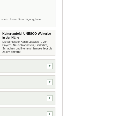
 ersetzt keine Besichtigung, kein
Kulturumfeld: UNESCO-Welterbe
in der Nähe
Die Schlösser König Ludwigs II. von
Bayern: Neuschwanstein, Linderhof,
Schachen und Herrenchiemsee liegt bis
25 km entfernt.