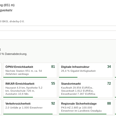
g (651 m)
gverkehr
g
© BKG, dl-de/by-2-0.
x
00 % Datenabdeckung.
81
34
ÖPNV-Erreichbarkeit
Digitale Infrastruktur
Nächste Station 651 m, ca. 54
26,4 % Gigabit-Verfügbarkeit
Abfahrten werktags
55
72
INKAR-Erreichbarkeit
Standortmarkt
Hausarzt 4,9 km, Apotheke 5,2
Kaufkraft 29.854 EUR/Ew.,
km, Grundschule 726 m,
Steuerkraft 1.812 EUR/Ew.,
Autobahn 10,6 Min.
Einzelhandel 7.367 EUR/Ew.
92
88
Verkehrssicherheit
Regionale Sicherheitslage
2,0 Unfälle je 1.000 Einwohner
PKS-HZ 2.885 je 100.000
Einwohner im Landkreis Ostallgäu