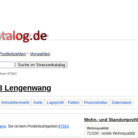
Postleitzahlen
·
Vorwahlen
ehem 87663
63 Lengenwang
Immobilienmarkt
Karte
Lageprofil
Fakten
Finanzstruktur
Datenstand
Wohn- und Standortprofi
ang
. Sie ist dem Postleitzahlgebiet
87663
Wohnqualität
71/100 - solide Wohnqualität