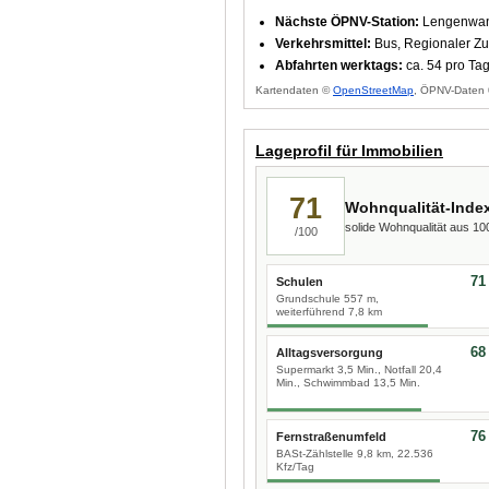
Nächste ÖPNV-Station:
Lengenwan
Verkehrsmittel:
Bus, Regionaler Zu
Abfahrten werktags:
ca. 54 pro Ta
Kartendaten ©
OpenStreetMap
, ÖPNV-Daten 
Lageprofil für Immobilien
71
Wohnqualität-Inde
solide Wohnqualität aus 1
/100
71
Schulen
Grundschule 557 m,
weiterführend 7,8 km
68
Alltagsversorgung
Supermarkt 3,5 Min., Notfall 20,4
Min., Schwimmbad 13,5 Min.
76
Fernstraßenumfeld
BASt-Zählstelle 9,8 km, 22.536
Kfz/Tag