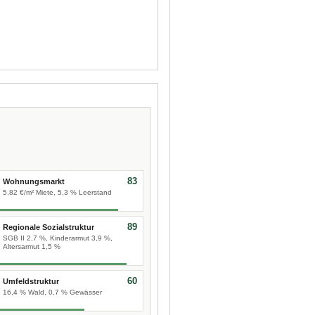
83
Wohnungsmarkt
5,82 €/m² Miete, 5,3 % Leerstand
89
Regionale Sozialstruktur
SGB II 2,7 %, Kinderarmut 3,9 %,
Altersarmut 1,5 %
60
Umfeldstruktur
16,4 % Wald, 0,7 % Gewässer