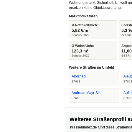
Wohnungsmarkt, Sicherheit, Umwelt un
ersetzen keine Objektbewertung.
Marktindikatoren
Ø Nettokaltmiete
Leerst
5,82 €/m²
5,3 
Zensus 2022
Zensus
Ø Wohnfläche
Angeb
123,3 m²
11,00
Zensus 2022
BBSR I
Weitere Straßen im Umfeld
Albisried
Aleu
87663
8766
Andreas-Mayr-Str.
Auf 
87663
8766
Weiteres Straßenprofil a
strassenindex.de führt diese Straßenda