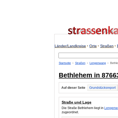
Länder/Landkreise
·
Orte
·
Straßen
·
Startseite
Straßen
Lengenwang
Bethl
Bethlehem in 876
Auf dieser Seite
Grundstücksreport
Straße und Lage
Die Straße Bethlehem liegt in
Lengenw
zugeordnet.