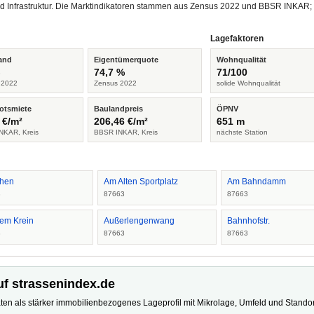
d Infrastruktur. Die Marktindikatoren stammen aus Zensus 2022 und BBSR INKAR;
Lagefaktoren
and
Eigentümerquote
Wohnqualität
%
74,7 %
71/100
 2022
Zensus 2022
solide Wohnqualität
otsmiete
Baulandpreis
ÖPNV
 €/m²
206,46 €/m²
651 m
NKAR, Kreis
BBSR INKAR, Kreis
nächste Station
then
Am Alten Sportplatz
Am Bahndamm
3
87663
87663
dem Krein
Außerlengenwang
Bahnhofstr.
3
87663
87663
uf strassenindex.de
ten als stärker immobilienbezogenes Lageprofil mit Mikrolage, Umfeld und Standort