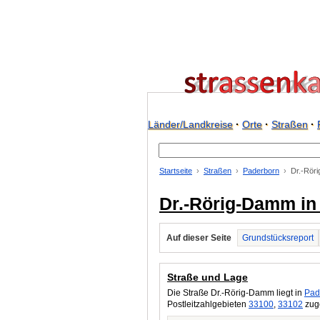
Länder/Landkreise
·
Orte
·
Straßen
·
Startseite
Straßen
Paderborn
Dr.-Rör
Dr.-Rörig-Damm in
Auf dieser Seite
Grundstücksreport
Straße und Lage
Die Straße Dr.-Rörig-Damm liegt in
Pad
Postleitzahlgebieten
33100
,
33102
zuge