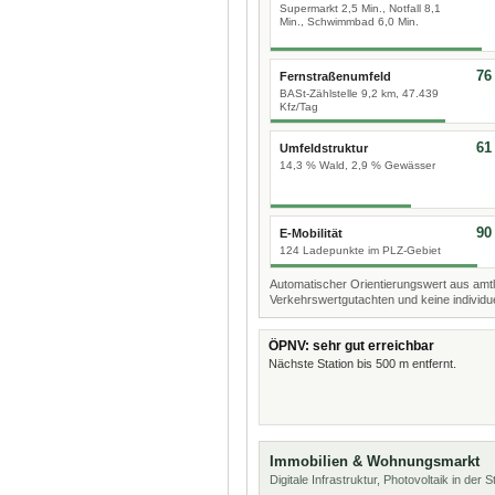
Supermarkt 2,5 Min., Notfall 8,1
Min., Schwimmbad 6,0 Min.
76
Fernstraßenumfeld
BASt-Zählstelle 9,2 km, 47.439
Kfz/Tag
61
Umfeldstruktur
14,3 % Wald, 2,9 % Gewässer
90
E-Mobilität
124 Ladepunkte im PLZ-Gebiet
Automatischer Orientierungswert aus amtl
Verkehrswertgutachten und keine individue
ÖPNV: sehr gut erreichbar
Nächste Station bis 500 m entfernt.
Immobilien & Wohnungsmarkt
Digitale Infrastruktur, Photovoltaik in der