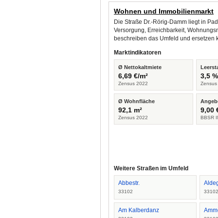
Wohnen und Immobilienmarkt
Die Straße Dr.-Rörig-Damm liegt in Pa
Versorgung, Erreichbarkeit, Wohnungsm
beschreiben das Umfeld und ersetzen 
Marktindikatoren
Ø Nettokaltmiete
Leerst
6,69 €/m²
3,5 
Zensus 2022
Zensus
Ø Wohnfläche
Angeb
92,1 m²
9,00 
Zensus 2022
BBSR I
Weitere Straßen im Umfeld
Abbestr.
Aldeg
33102
3310
Am Kalberdanz
Amm