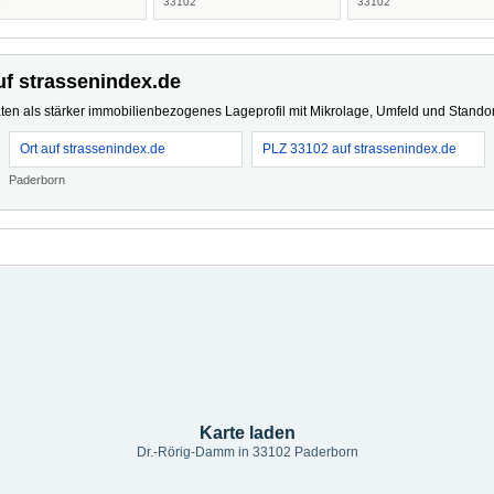
2
33102
33102
uf strassenindex.de
ten als stärker immobilienbezogenes Lageprofil mit Mikrolage, Umfeld und Standort
Ort auf strassenindex.de
PLZ 33102 auf strassenindex.de
Paderborn
Karte laden
Dr.-Rörig-Damm in 33102 Paderborn