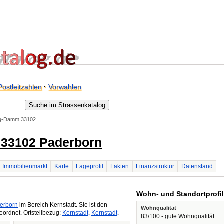
Postleitzahlen
·
Vorwahlen
ig-Damm 33102
 33102 Paderborn
Immobilienmarkt
Karte
Lageprofil
Fakten
Finanzstruktur
Datenstand
Wohn- und Standortprofi
erborn
im Bereich Kernstadt. Sie ist den
Wohnqualität
ordnet. Ortsteilbezug:
Kernstadt
,
Kernstadt
.
83/100 - gute Wohnqualität