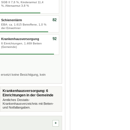
SGB II 7,6 %, Kinderarmut 11,4
%, Altersarmut 3,8 %
82
Schienenlärm
EBA: ca. 1.615 Betroffene, 1,0 %
der Einwohner
92
Krankenhausversorgung
6 Einrichtungen, 1.469 Betten
(Gemeinde)
 ersetzt keine Besichtigung, kein
Krankenhausversorgung: 6
Einrichtungen in der Gemeinde
Amtliches Destatis-
Krankenhausverzeichnis mit Betten-
und Notfallangaben.