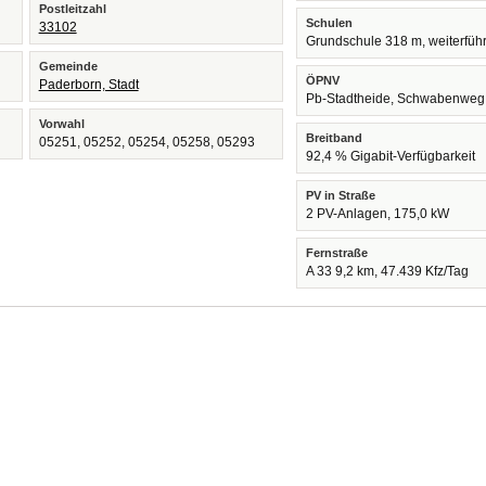
Postleitzahl
Schulen
33102
Grundschule 318 m, weiterfüh
Gemeinde
ÖPNV
Paderborn, Stadt
Pb-Stadtheide, Schwabenweg
Vorwahl
Breitband
05251, 05252, 05254, 05258, 05293
92,4 % Gigabit-Verfügbarkeit
PV in Straße
2 PV-Anlagen, 175,0 kW
Fernstraße
A 33 9,2 km, 47.439 Kfz/Tag