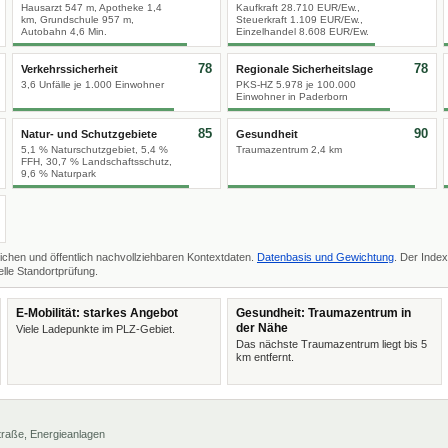
Hausarzt 547 m, Apotheke 1,4
Kaufkraft 28.710 EUR/Ew.,
km, Grundschule 957 m,
Steuerkraft 1.109 EUR/Ew.,
Autobahn 4,6 Min.
Einzelhandel 8.608 EUR/Ew.
78
78
Verkehrssicherheit
Regionale Sicherheitslage
3,6 Unfälle je 1.000 Einwohner
PKS-HZ 5.978 je 100.000
Einwohner in Paderborn
85
90
Natur- und Schutzgebiete
Gesundheit
5,1 % Naturschutzgebiet, 5,4 %
Traumazentrum 2,4 km
FFH, 30,7 % Landschaftsschutz,
9,6 % Naturpark
ichen und öffentlich nachvollziehbaren Kontextdaten.
Datenbasis und Gewichtung
. Der Index
lle Standortprüfung.
E-Mobilität: starkes Angebot
Gesundheit: Traumazentrum in
der Nähe
Viele Ladepunkte im PLZ-Gebiet.
Das nächste Traumazentrum liegt bis 5
km entfernt.
 Straße, Energieanlagen