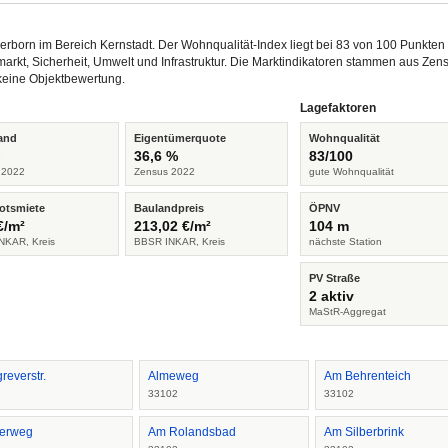
derborn im Bereich Kernstadt. Der Wohnqualität-Index liegt bei 83 von 100 Punkte
arkt, Sicherheit, Umwelt und Infrastruktur. Die Marktindikatoren stammen aus Z
keine Objektbewertung.
Lagefaktoren
and
Eigentümerquote
Wohnqualität
%
36,6 %
83/100
 2022
Zensus 2022
gute Wohnqualität
otsmiete
Baulandpreis
ÖPNV
€/m²
213,02 €/m²
104 m
NKAR, Kreis
BBSR INKAR, Kreis
nächste Station
PV Straße
2 aktiv
MaStR-Aggregat
reverstr.
Almeweg
Am Behrenteich
2
33102
33102
erweg
Am Rolandsbad
Am Silberbrink