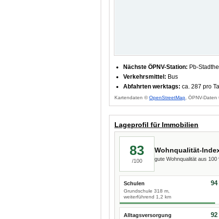
Nächste ÖPNV-Station:
Pb-Stadthe
Verkehrsmittel:
Bus
Abfahrten werktags:
ca. 287 pro T
Kartendaten ©
OpenStreetMap
, ÖPNV-Daten 
Lageprofil für Immobilien
83
Wohnqualität-Inde
gute Wohnqualität aus 10
/100
94
Schulen
Grundschule 318 m,
weiterführend 1,2 km
92
Alltagsversorgung