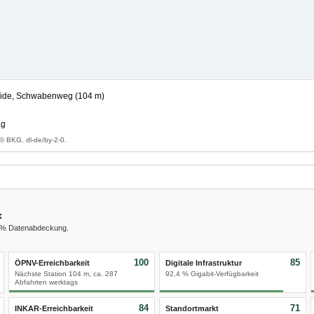
ide, Schwabenweg (104 m)
ag
© BKG, dl-de/by-2-0.
x
0 % Datenabdeckung.
100
85
ÖPNV-Erreichbarkeit
Digitale Infrastruktur
Nächste Station 104 m, ca. 287
92,4 % Gigabit-Verfügbarkeit
Abfahrten werktags
84
71
INKAR-Erreichbarkeit
Standortmarkt