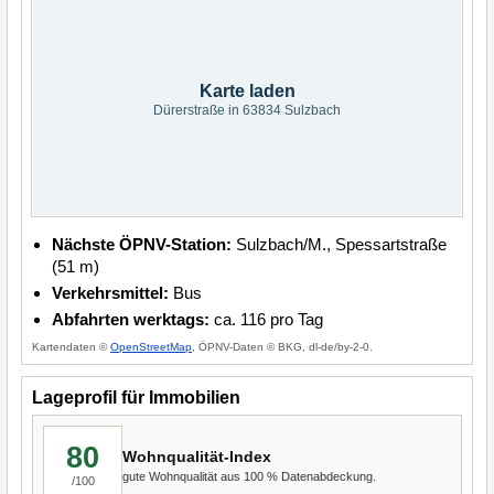
Karte laden
Dürerstraße in 63834 Sulzbach
Nächste ÖPNV-Station:
Sulzbach/M., Spessartstraße
(51 m)
Verkehrsmittel:
Bus
Abfahrten werktags:
ca. 116 pro Tag
Kartendaten ©
OpenStreetMap
, ÖPNV-Daten © BKG, dl-de/by-2-0.
Lageprofil für Immobilien
80
Wohnqualität-Index
gute Wohnqualität aus 100 % Datenabdeckung.
/100