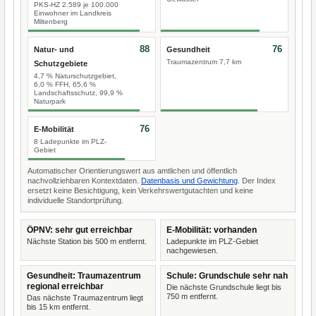
PKS-HZ 2.589 je 100.000
Einwohner im Landkreis
Miltenberg
88
76
Natur- und
Gesundheit
Traumazentrum 7,7 km
Schutzgebiete
4,7 % Naturschutzgebiet,
6,0 % FFH, 65,6 %
Landschaftsschutz, 99,9 %
Naturpark
76
E-Mobilität
8 Ladepunkte im PLZ-
Gebiet
Automatischer Orientierungswert aus amtlichen und öffentlich
nachvollziehbaren Kontextdaten.
Datenbasis und Gewichtung
. Der Index
ersetzt keine Besichtigung, kein Verkehrswertgutachten und keine
individuelle Standortprüfung.
ÖPNV: sehr gut erreichbar
E-Mobilität: vorhanden
Nächste Station bis 500 m entfernt.
Ladepunkte im PLZ-Gebiet
nachgewiesen.
Gesundheit: Traumazentrum
Schule: Grundschule sehr nah
regional erreichbar
Die nächste Grundschule liegt bis
750 m entfernt.
Das nächste Traumazentrum liegt
bis 15 km entfernt.