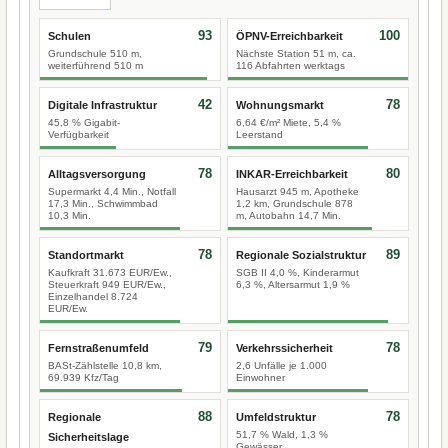
93
100
Schulen
ÖPNV-Erreichbarkeit
Grundschule 510 m,
Nächste Station 51 m, ca.
weiterführend 510 m
116 Abfahrten werktags
42
78
Digitale Infrastruktur
Wohnungsmarkt
45,8 % Gigabit-
6,64 €/m² Miete, 5,4 %
Verfügbarkeit
Leerstand
78
80
Alltagsversorgung
INKAR-Erreichbarkeit
Supermarkt 4,4 Min., Notfall
Hausarzt 945 m, Apotheke
17,3 Min., Schwimmbad
1,2 km, Grundschule 878
10,3 Min.
m, Autobahn 14,7 Min.
78
89
Standortmarkt
Regionale Sozialstruktur
Kaufkraft 31.673 EUR/Ew.,
SGB II 4,0 %, Kinderarmut
Steuerkraft 949 EUR/Ew.,
6,3 %, Altersarmut 1,9 %
Einzelhandel 8.724
EUR/Ew.
79
78
Fernstraßenumfeld
Verkehrssicherheit
BASt-Zählstelle 10,8 km,
2,6 Unfälle je 1.000
69.939 Kfz/Tag
Einwohner
88
78
Regionale
Umfeldstruktur
51,7 % Wald, 1,3 %
Sicherheitslage
Gewässer