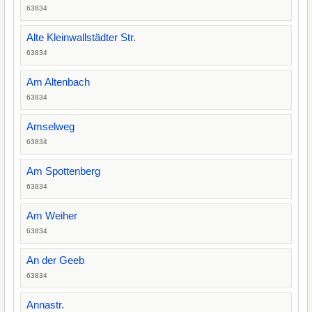
63834
Alte Kleinwallstädter Str.
63834
Am Altenbach
63834
Amselweg
63834
Am Spottenberg
63834
Am Weiher
63834
An der Geeb
63834
Annastr.