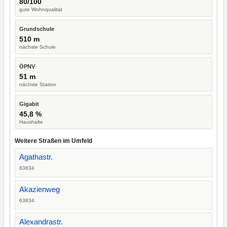
80/100
gute Wohnqualität
Grundschule
510 m
nächste Schule
ÖPNV
51 m
nächste Station
Gigabit
45,8 %
Haushalte
Weitere Straßen im Umfeld
Agathastr.
63834
Akazienweg
63834
Alexandrastr.