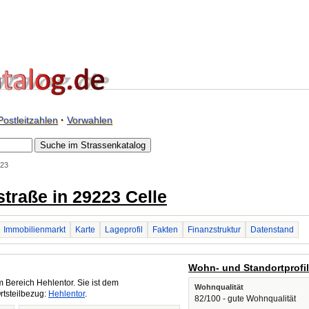
Postleitzahlen
·
Vorwahlen
223
straße in 29223 Celle
Immobilienmarkt
Karte
Lageprofil
Fakten
Finanzstruktur
Datenstand
Wohn- und Standortprofi
m Bereich Hehlentor. Sie ist dem
Wohnqualität
rtsteilbezug:
Hehlentor
.
82/100 - gute Wohnqualität