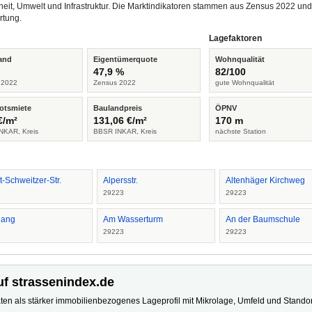
heit, Umwelt und Infrastruktur. Die Marktindikatoren stammen aus Zensus 2022 u
rtung.
Lagefaktoren
and
Eigentümerquote
Wohnqualität
%
47,9 %
82/100
 2022
Zensus 2022
gute Wohnqualität
otsmiete
Baulandpreis
ÖPNV
€/m²
131,06 €/m²
170 m
NKAR, Kreis
BBSR INKAR, Kreis
nächste Station
t-Schweitzer-Str.
Alpersstr.
Altenhäger Kirchweg
3
29223
29223
Hang
Am Wasserturm
An der Baumschule
3
29223
29223
uf strassenindex.de
ten als stärker immobilienbezogenes Lageprofil mit Mikrolage, Umfeld und Standort