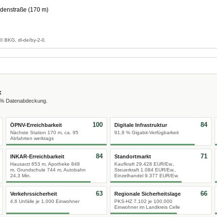
denstraße (170 m)
g
© BKG, dl-de/by-2-0.
x
0 % Datenabdeckung.
100
84
ÖPNV-Erreichbarkeit
Digitale Infrastruktur
Nächste Station 170 m, ca. 95
91,9 % Gigabit-Verfügbarkeit
Abfahrten werktags
84
71
INKAR-Erreichbarkeit
Standortmarkt
Hausarzt 653 m, Apotheke 848
Kaufkraft 29.428 EUR/Ew.,
m, Grundschule 744 m, Autobahn
Steuerkraft 1.084 EUR/Ew.,
24,3 Min.
Einzelhandel 9.377 EUR/Ew.
63
66
Verkehrssicherheit
Regionale Sicherheitslage
4,6 Unfälle je 1.000 Einwohner
PKS-HZ 7.102 je 100.000
Einwohner im Landkreis Celle