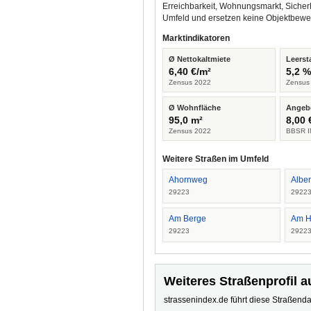
Erreichbarkeit, Wohnungsmarkt, Sicher
Umfeld und ersetzen keine Objektbewe
Marktindikatoren
Ø Nettokaltmiete
Leerst
6,40 €/m²
5,2 
Zensus 2022
Zensus
Ø Wohnfläche
Angeb
95,0 m²
8,00 
Zensus 2022
BBSR I
Weitere Straßen im Umfeld
Ahornweg
Alber
29223
2922
Am Berge
Am 
29223
2922
Weiteres Straßenprofil a
strassenindex.de führt diese Straßenda