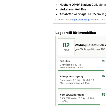
Nächste ÖPNV-Station:
Celle Sehn
Verkehrsmittel:
Bus
Abfahrten werktags:
ca. 95 pro Ta
Kartendaten ©
OpenStreetMap
, ÖPNV-Daten 
Lageprofil für Immobilien
82
Wohnqualität-Inde
gute Wohnqualität aus 10
/100
94
Schulen
Grundschule 307 m,
weiterführend 1,2 km
87
Alltagsversorgung
Supermarkt 3,1 Min., Notfall 8,1
Min., Schwimmbad 7,5 Min.
86
Fernstraßenumfeld
BASt-Zählstelle 20,0 km, 4.960
Kfz/Tag