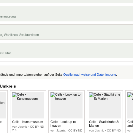
chennutzung
e, Wahlkreis-Strukturdaten
struktur
tände und Importdaten stehen auf der Seite
Quellennachweise und Datenimporte
.
 Umkreis
us
Celle - Kunstmuseum
Celle - Look up to
Celle - Stadtkirche St
Cell
t
heaven
Marien
and
von Jasmic · CC BY-ND
2.0
von Jasmic · CC BY-ND
von Jasmic · CC BY-ND
von