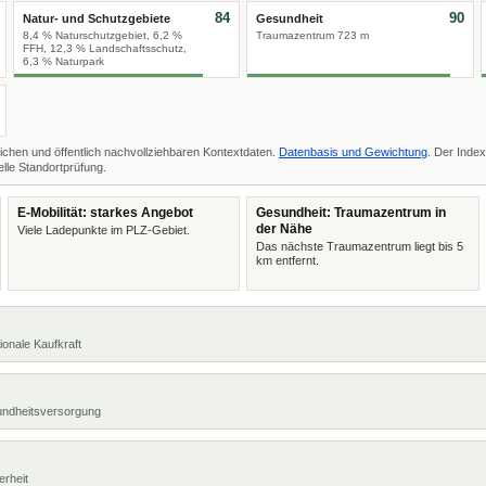
84
90
Natur- und Schutzgebiete
Gesundheit
8,4 % Naturschutzgebiet, 6,2 %
Traumazentrum 723 m
FFH, 12,3 % Landschaftsschutz,
6,3 % Naturpark
ichen und öffentlich nachvollziehbaren Kontextdaten.
Datenbasis und Gewichtung
. Der Index
lle Standortprüfung.
E-Mobilität: starkes Angebot
Gesundheit: Traumazentrum in
der Nähe
Viele Ladepunkte im PLZ-Gebiet.
Das nächste Traumazentrum liegt bis 5
km entfernt.
ionale Kaufkraft
undheitsversorgung
erheit