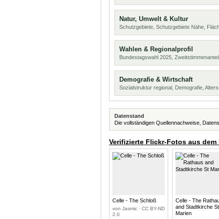
Natur, Umwelt & Kultur
Schutzgebiete, Schutzgebiete Nähe, Flä
Wahlen & Regionalprofil
Bundestagswahl 2025, Zweitstimmenanteil
Demografie & Wirtschaft
Sozialstruktur regional, Demografie, Alters
Datenstand
Die vollständigen Quellennachweise, Datens
Verifizierte Flickr-Fotos aus dem
Celle - The Schloß
Celle - The Ratha
and Stadtkirche S
von Jasmic · CC BY-ND
Marien
2.0