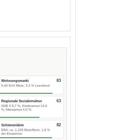
83
Wohnungsmarkt
6,40 €/m² Miete, 5,2 % Leerstand
63
Regionale Sozialstruktur
SGB II 9,7 %, Kinderarmut 14,0
%, Altersarmut 4,0 %
82
Schienenlärm
EBA: ca. 1.220 Betroffene, 1,8 %
der Einwohner