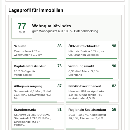
Lageprofil für Immobilien
77
Wohnqualität-Index
gute Wohnqualität aus 100 % Datenabdeckung.
/100
86
98
Schulen
ÖPNV-Erreichbarkeit
Grundschule 982 m,
Nächste Station 355 m, ca.
weiterführend 1,0 km
98 Abfahrten werktags
73
90
Digitale Infrastruktur
Wohnungsmarkt
80,2 % Gigabit-
6,36 €/m² Miete, 3,4 %
Verfügbarkeit
Leerstand
87
82
Alltagsversorgung
INKAR-Erreichbarkeit
Supermarkt 4,8 Min., Notfall
Hausarzt 869 m, Apotheke
11,4 Min., Schwimmbad 6,3
1,0 km, Grundschule 782
Min.
m, Autobahn 4,5 Min.
81
56
Standortmarkt
Regionale Sozialstruktur
Kaufkraft 31.260 EUR/Ew.,
SGB II 10,3 %, Kinderarmut
Steuerkraft 1.294 EUR/Ew.,
16,4 %, Altersarmut 3,4 %
Einzelhandel 9.537
EUR/Ew.