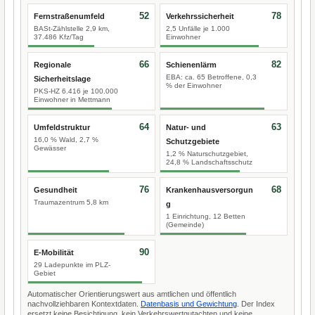
52
78
Fernstraßenumfeld
Verkehrssicherheit
BASt-Zählstelle 2,9 km,
2,5 Unfälle je 1.000
37.486 Kfz/Tag
Einwohner
66
82
Regionale
Schienenlärm
EBA: ca. 65 Betroffene, 0,3
Sicherheitslage
% der Einwohner
PKS-HZ 6.416 je 100.000
Einwohner in Mettmann
64
63
Umfeldstruktur
Natur- und
16,0 % Wald, 2,7 %
Schutzgebiete
Gewässer
1,2 % Naturschutzgebiet,
24,8 % Landschaftsschutz
76
68
Gesundheit
Krankenhausversorgun
Traumazentrum 5,8 km
g
1 Einrichtung, 12 Betten
(Gemeinde)
90
E-Mobilität
29 Ladepunkte im PLZ-
Gebiet
Automatischer Orientierungswert aus amtlichen und öffentlich
nachvollziehbaren Kontextdaten.
Datenbasis und Gewichtung
. Der Index
ersetzt keine Besichtigung, kein Verkehrswertgutachten und keine