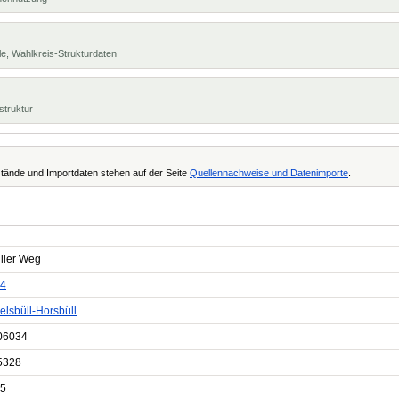
e, Wahlkreis-Strukturdaten
struktur
tände und Importdaten stehen auf der Seite
Quellennachweise und Datenimporte
.
ller Weg
4
lsbüll-Horsbüll
06034
5328
5