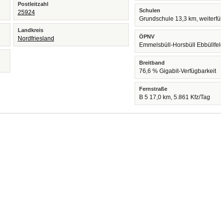
Postleitzahl
Schulen
25924
Grundschule 13,3 km, weiterf
Landkreis
ÖPNV
Nordfriesland
Emmelsbüll-Horsbüll Ebbüllfe
Breitband
76,6 % Gigabit-Verfügbarkeit
Fernstraße
B 5 17,0 km, 5.861 Kfz/Tag