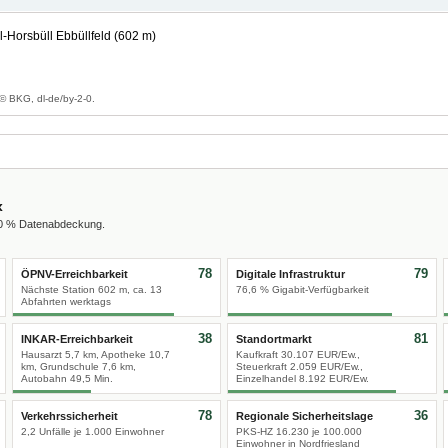
Horsbüll Ebbüllfeld (602 m)
g
© BKG, dl-de/by-2-0.
x
00 % Datenabdeckung.
78
79
ÖPNV-Erreichbarkeit
Digitale Infrastruktur
Nächste Station 602 m, ca. 13
76,6 % Gigabit-Verfügbarkeit
Abfahrten werktags
38
81
INKAR-Erreichbarkeit
Standortmarkt
Hausarzt 5,7 km, Apotheke 10,7
Kaufkraft 30.107 EUR/Ew.,
km, Grundschule 7,6 km,
Steuerkraft 2.059 EUR/Ew.,
Autobahn 49,5 Min.
Einzelhandel 8.192 EUR/Ew.
78
36
Verkehrssicherheit
Regionale Sicherheitslage
2,2 Unfälle je 1.000 Einwohner
PKS-HZ 16.230 je 100.000
Einwohner in Nordfriesland