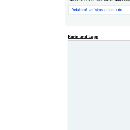
strassenindex.de führt diese Straßenda
Detailprofil auf strassenindex.de
Karte und Lage