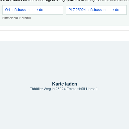
ten als stärker immobilienbezogenes Lageprofil mit Mikrolage, Umfeld und Standort
Ort auf strassenindex.de
PLZ 25924 auf strassenindex.de
Emmelsbüll-Horsbüll
Karte laden
Ebbüller Weg in 25924 Emmelsbüll-Horsbüll