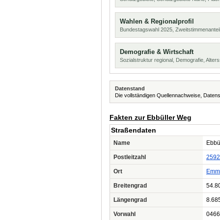
Wahlen & Regionalprofil
Bundestagswahl 2025, Zweitstimmenanteil
Demografie & Wirtschaft
Sozialstruktur regional, Demografie, Alters
Datenstand
Die vollständigen Quellennachweise, Datens
Fakten zur Ebbüller Weg
Straßendaten
Name
Ebbü
Postleitzahl
2592
Ort
Emme
Breitengrad
54.8
Längengrad
8.68
Vorwahl
0466