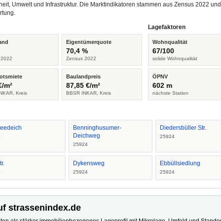
heit, Umwelt und Infrastruktur. Die Marktindikatoren stammen aus Zensus 2022 u
rtung.
Lagefaktoren
and
Eigentümerquote
Wohnqualität
%
70,4 %
67/100
 2022
Zensus 2022
solide Wohnqualität
otsmiete
Baulandpreis
ÖPNV
€/m²
87,85 €/m²
602 m
NKAR, Kreis
BBSR INKAR, Kreis
nächste Station
eedeich
Benninghusumer-
Diedersbüller Str.
Deichweg
4
25924
25924
r.
Dykensweg
Ebbüllsiedlung
4
25924
25924
uf strassenindex.de