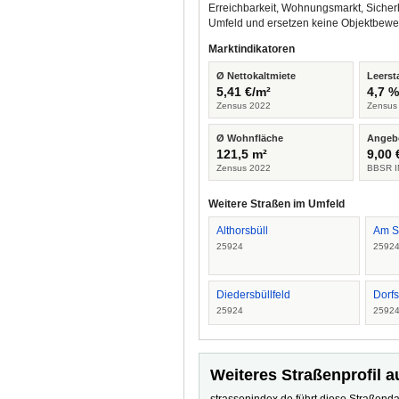
Erreichbarkeit, Wohnungsmarkt, Sicher
Umfeld und ersetzen keine Objektbewe
Marktindikatoren
Ø Nettokaltmiete
Leerst
5,41 €/m²
4,7 
Zensus 2022
Zensus
Ø Wohnfläche
Angeb
121,5 m²
9,00 
Zensus 2022
BBSR I
Weitere Straßen im Umfeld
Althorsbüll
Am S
25924
2592
Diedersbüllfeld
Dorfst
25924
2592
Weiteres Straßenprofil a