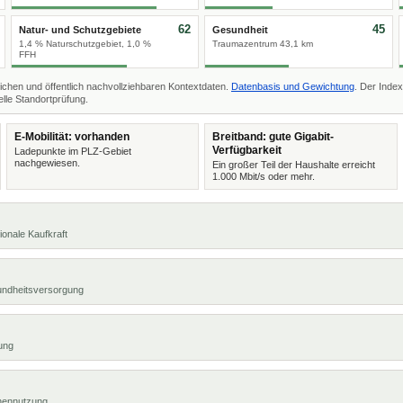
62
45
Natur- und Schutzgebiete
Gesundheit
1,4 % Naturschutzgebiet, 1,0 %
Traumazentrum 43,1 km
FFH
ichen und öffentlich nachvollziehbaren Kontextdaten.
Datenbasis und Gewichtung
. Der Index
lle Standortprüfung.
E-Mobilität: vorhanden
Breitband: gute Gigabit-
Verfügbarkeit
Ladepunkte im PLZ-Gebiet
nachgewiesen.
Ein großer Teil der Haushalte erreicht
1.000 Mbit/s oder mehr.
ionale Kaufkraft
undheitsversorgung
ung
chennutzung