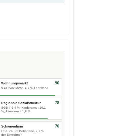
90
Wohnungsmarkt
5,41 €/m² Miete, 4,7 % Leerstand
78
Regionale Sozialstruktur
SGB II 6,4 %, Kinderarmut 10,1
%, Altersarmut 1,9 %
70
Schienenlärm
EBA: ca. 25 Betroffene, 2,7 %
der Einwohner