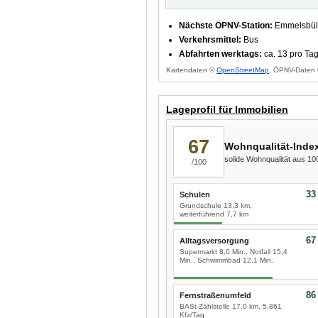
Nächste ÖPNV-Station:
Emmelsbüll-
Verkehrsmittel:
Bus
Abfahrten werktags:
ca. 13 pro Ta
Kartendaten ©
OpenStreetMap
, ÖPNV-Daten 
Lageprofil für Immobilien
67
Wohnqualität-Inde
solide Wohnqualität aus 1
/100
33
Schulen
Grundschule 13,3 km,
weiterführend 7,7 km
67
Alltagsversorgung
Supermarkt 8,0 Min., Notfall 15,4
Min., Schwimmbad 12,1 Min.
86
Fernstraßenumfeld
BASt-Zählstelle 17,0 km, 5.861
Kfz/Tag