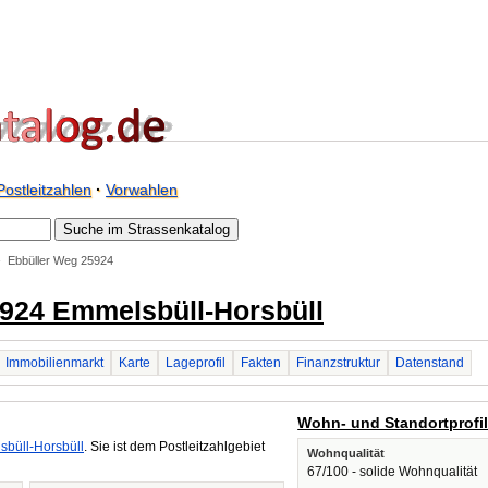
Postleitzahlen
·
Vorwahlen
Ebbüller Weg 25924
5924 Emmelsbüll-Horsbüll
Immobilienmarkt
Karte
Lageprofil
Fakten
Finanzstruktur
Datenstand
Wohn- und Standortprofi
büll-Horsbüll
. Sie ist dem Postleitzahlgebiet
Wohnqualität
67/100 - solide Wohnqualität