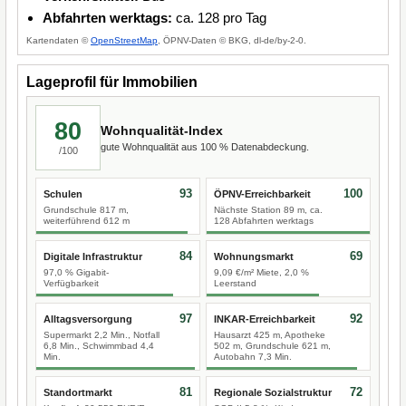
Abfahrten werktags:
ca. 128 pro Tag
Kartendaten ©
OpenStreetMap
, ÖPNV-Daten © BKG, dl-de/by-2-0.
Lageprofil für Immobilien
80
Wohnqualität-Index
gute Wohnqualität aus 100 % Datenabdeckung.
/100
93
100
Schulen
ÖPNV-Erreichbarkeit
Grundschule 817 m,
Nächste Station 89 m, ca.
weiterführend 612 m
128 Abfahrten werktags
84
69
Digitale Infrastruktur
Wohnungsmarkt
97,0 % Gigabit-
9,09 €/m² Miete, 2,0 %
Verfügbarkeit
Leerstand
97
92
Alltagsversorgung
INKAR-Erreichbarkeit
Supermarkt 2,2 Min., Notfall
Hausarzt 425 m, Apotheke
6,8 Min., Schwimmbad 4,4
502 m, Grundschule 621 m,
Min.
Autobahn 7,3 Min.
81
72
Standortmarkt
Regionale Sozialstruktur