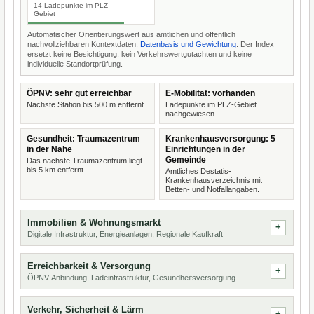
14 Ladepunkte im PLZ-
Gebiet
Automatischer Orientierungswert aus amtlichen und öffentlich
nachvollziehbaren Kontextdaten.
Datenbasis und Gewichtung
. Der Index
ersetzt keine Besichtigung, kein Verkehrswertgutachten und keine
individuelle Standortprüfung.
ÖPNV: sehr gut erreichbar
E-Mobilität: vorhanden
Nächste Station bis 500 m entfernt.
Ladepunkte im PLZ-Gebiet
nachgewiesen.
Gesundheit: Traumazentrum
Krankenhausversorgung: 5
in der Nähe
Einrichtungen in der
Gemeinde
Das nächste Traumazentrum liegt
bis 5 km entfernt.
Amtliches Destatis-
Krankenhausverzeichnis mit
Betten- und Notfallangaben.
Immobilien & Wohnungsmarkt
Digitale Infrastruktur, Energieanlagen, Regionale Kaufkraft
Erreichbarkeit & Versorgung
ÖPNV-Anbindung, Ladeinfrastruktur, Gesundheitsversorgung
Verkehr, Sicherheit & Lärm