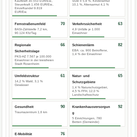
Kaufkraft 30.553 EUR/Ew.,
SGB II 5,8 %, Kinderarmut
Steuerkraft 1.456 EUR/Ew.,
10,1 %, Altersarmut 4,1 %
Einzelhandel 9.819
EUR/Ew.
70
63
Fernstraßenumfeld
Verkehrssicherheit
BASt-Zählstelle 7,2 km,
4,9 Unfälle je 1.000
90.124 Kfz/Tag
Einwohner
66
82
Regionale
Schienenlärm
EBA: ca. 900 Betroffene,
Sicherheitslage
1,4 % der Einwohner
PKS-HZ 7.567 je 100.000
Einwohner in der kreisfreien
Stadt Rosenheim
61
65
Umfeldstruktur
Natur- und
14,2 % Wald, 3,1 %
Schutzgebiete
Gewässer
1,4 % Naturschutzgebiet,
4,5 % FFH, 12,0 %
Landschaftsschutz
90
92
Gesundheit
Krankenhausversorgun
Traumazentrum 1,6 km
g
5 Einrichtungen, 780
Betten (Gemeinde)
76
E-Mobilität