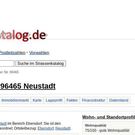
Postleitzahlen
·
Vorwahlen
er Str. 96465
n 96465 Neustadt
Immobilienmarkt
Karte
Lageprofil
Fakten
Finanzstruktur
Datenstand
Wohn- und Standortprofi
tadt
im Bereich Ebersdorf. Sie ist den
Wohnqualität
ordnet. Ortsteilbezug:
Ebersdorf
,
Neustadt
.
75/100 - gute Wohnqualität