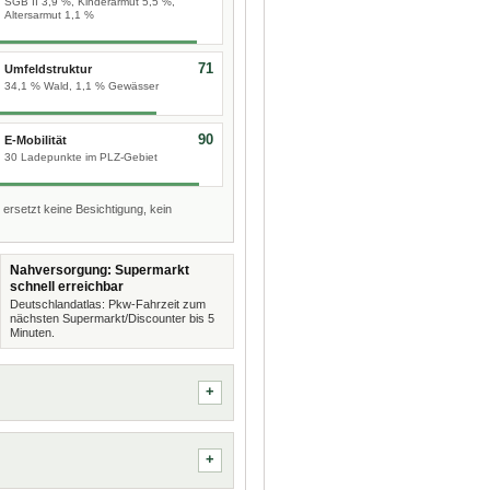
SGB II 3,9 %, Kinderarmut 5,5 %,
Altersarmut 1,1 %
71
Umfeldstruktur
34,1 % Wald, 1,1 % Gewässer
90
E-Mobilität
30 Ladepunkte im PLZ-Gebiet
 ersetzt keine Besichtigung, kein
Nahversorgung: Supermarkt
schnell erreichbar
Deutschlandatlas: Pkw-Fahrzeit zum
nächsten Supermarkt/Discounter bis 5
Minuten.