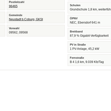
Postleitzahl
Schulen
96465
Grundschule 1,8 km, weiterfü
Gemeinde
ÖPNV
Neustadt b.Coburg, GKSt
NEC, Ebersdorf 641 m
Vorwahl
Breitband
09562, 09568
87,9 % Gigabit-Verfügbarkeit
PV in Straße
1 PV-Anlage, 45,2 kW
Fernstraße
B 4 1,6 km, 9.039 Kfz/Tag