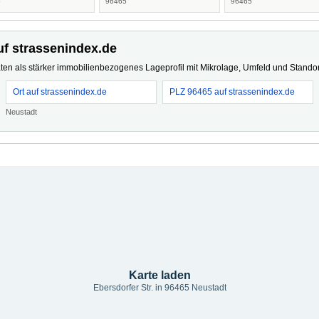
5
96465
96465
uf strassenindex.de
ten als stärker immobilienbezogenes Lageprofil mit Mikrolage, Umfeld und Standort
Ort auf strassenindex.de
PLZ 96465 auf strassenindex.de
Neustadt
Karte laden
Ebersdorfer Str. in 96465 Neustadt