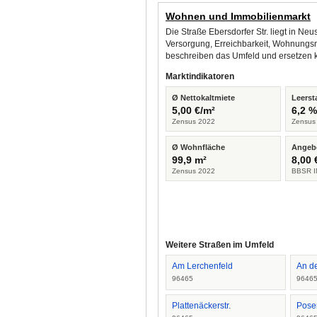
Wohnen und Immobilienmarkt
Die Straße Ebersdorfer Str. liegt in N
Versorgung, Erreichbarkeit, Wohnungsm
beschreiben das Umfeld und ersetzen 
Marktindikatoren
Ø Nettokaltmiete
Leerst
5,00 €/m²
6,2 
Zensus 2022
Zensus
Ø Wohnfläche
Angeb
99,9 m²
8,00 
Zensus 2022
BBSR I
Weitere Straßen im Umfeld
Am Lerchenfeld
An d
96465
9646
Plattenäckerstr.
Posen