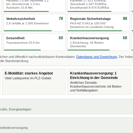
Hausarzt 1,0 km, Apotheke 1,2
Kaufkraft 27.612 EUR/Ew.,
km, Grundschule 1,3 km,
Steuerkraft 1.047 EUR/Ew.,
Autobahn 10,8 Min.
Einzelhandel 8.974 EUR/Ew.
78
88
Verkehrssicherheit
Regionale Sicherheitslage
2,6 Unfälle je 1.000 Einwohner
PKS-HZ 3.043 je 100.000
Einwohner im Landkreis Coburg
60
68
Gesundheit
Krankenhausversorgung
Traumazentrum 15,6 km
1 Einrichtung, 44 Betten
(Gemeinde)
ichen und öffentlich nachvollziehbaren Kontextdaten.
Datenbasis und Gewichtung
. Der Index
lle Standortprüfung.
E-Mobilität: starkes Angebot
Krankenhausversorgung: 1
Einrichtung in der Gemeinde
Viele Ladepunkte im PLZ-Gebiet.
Amtliches Destatis-
Krankenhausverzeichnis mit Betten-
und Notfallangaben.
 Straße, Energieanlagen
undheitsversorgung