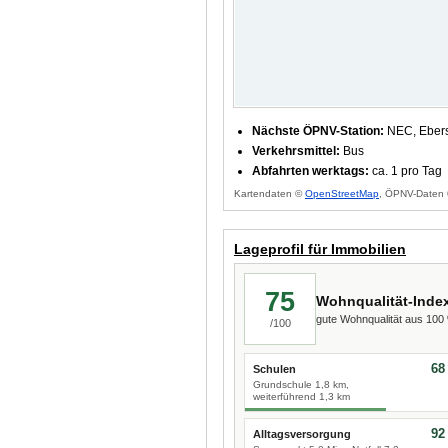
Nächste ÖPNV-Station:
NEC, Ebers
Verkehrsmittel:
Bus
Abfahrten werktags:
ca. 1 pro Tag
Kartendaten ©
OpenStreetMap
, ÖPNV-Daten 
Lageprofil für Immobilien
75
Wohnqualität-Inde
gute Wohnqualität aus 10
/100
68
Schulen
Grundschule 1,8 km,
weiterführend 1,3 km
92
Alltagsversorgung