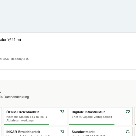
dorf (641 m)
© BKG, dl-de/by-2-0.
x
0 % Datenabdeckung.
72
72
ÖPNV-Erreichbarkeit
Digitale Infrastruktur
Nächste Station 641 m, ca. 1
87,9 % Gigabit-Verfügbarkeit
Abfahrten werktags
73
71
INKAR-Erreichbarkeit
Standortmarkt