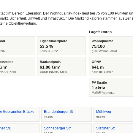
eustadt im Bereich Ebersdorf. Der Wohnqualität-Index liegt bei 75 von 100 Punkten
arkt, Sicherheit, Umwelt und Infrastruktur. Die Marktindikatoren stammen aus Z
keine Objektbewertung.
Lagefaktoren
and
Eigentümerquote
Wohnqualität
%
53,5 %
75/100
 2022
Zensus 2022
gute Wohnqualität
otsmiete
Baulandpreis
ÖPNV
€/m²
61,88 €/m²
641 m
NKAR, Kreis
BBSR INKAR, Kreis
nächste Station
PV Straße
1 aktiv
MaStR-Aggregat
er Gebrannten Brücke
Brandenburger Str.
Mühlweg
5
96465
96465
er Str.
Sonneberger Str.
Stettiner Str.