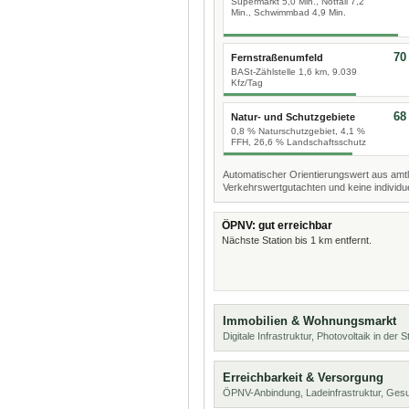
Supermarkt 5,0 Min., Notfall 7,2
Min., Schwimmbad 4,9 Min.
70
Fernstraßenumfeld
BASt-Zählstelle 1,6 km, 9.039
Kfz/Tag
68
Natur- und Schutzgebiete
0,8 % Naturschutzgebiet, 4,1 %
FFH, 26,6 % Landschaftsschutz
Automatischer Orientierungswert aus amtl
Verkehrswertgutachten und keine individue
ÖPNV: gut erreichbar
Nächste Station bis 1 km entfernt.
Immobilien & Wohnungsmarkt
Digitale Infrastruktur, Photovoltaik in der
Erreichbarkeit & Versorgung
ÖPNV-Anbindung, Ladeinfrastruktur, Ges