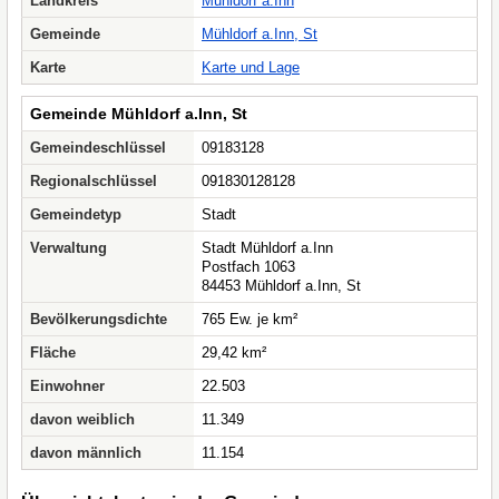
Landkreis
Mühldorf a.Inn
Gemeinde
Mühldorf a.Inn, St
Karte
Karte und Lage
Gemeinde Mühldorf a.Inn, St
Gemeindeschlüssel
09183128
Regionalschlüssel
091830128128
Gemeindetyp
Stadt
Verwaltung
Stadt Mühldorf a.Inn
Postfach 1063
84453 Mühldorf a.Inn, St
Bevölkerungsdichte
765 Ew. je km²
Fläche
29,42 km²
Einwohner
22.503
davon weiblich
11.349
davon männlich
11.154