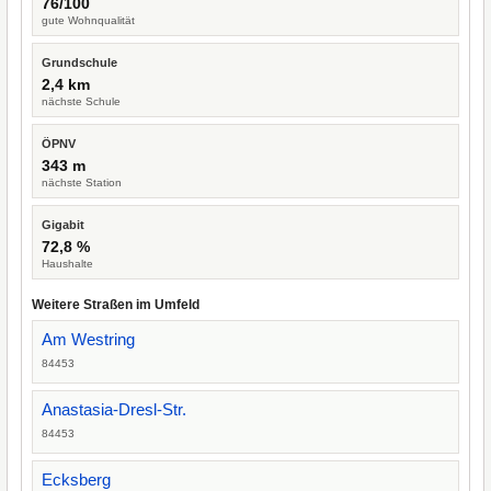
76/100
gute Wohnqualität
Grundschule
2,4 km
nächste Schule
ÖPNV
343 m
nächste Station
Gigabit
72,8 %
Haushalte
Weitere Straßen im Umfeld
Am Westring
84453
Anastasia-Dresl-Str.
84453
Ecksberg