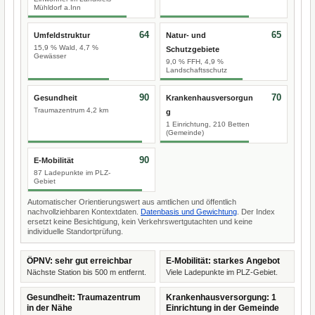
Mühldorf a.Inn
64
65
Umfeldstruktur
Natur- und
15,9 % Wald, 4,7 %
Schutzgebiete
Gewässer
9,0 % FFH, 4,9 %
Landschaftsschutz
90
70
Gesundheit
Krankenhausversorgun
Traumazentrum 4,2 km
g
1 Einrichtung, 210 Betten
(Gemeinde)
90
E-Mobilität
87 Ladepunkte im PLZ-
Gebiet
Automatischer Orientierungswert aus amtlichen und öffentlich
nachvollziehbaren Kontextdaten.
Datenbasis und Gewichtung
. Der Index
ersetzt keine Besichtigung, kein Verkehrswertgutachten und keine
individuelle Standortprüfung.
ÖPNV: sehr gut erreichbar
E-Mobilität: starkes Angebot
Nächste Station bis 500 m entfernt.
Viele Ladepunkte im PLZ-Gebiet.
Gesundheit: Traumazentrum
Krankenhausversorgung: 1
in der Nähe
Einrichtung in der Gemeinde