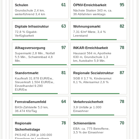
61
95
Schulen
ÖPNV-Erreichbarkeit
Grundschule 2,4 km,
Nächste Station 343 m, ca.
weiterführend 3,4 km
36 Abfahrten werktags
63
82
Digitale Infrastruktur
Wohnungsmarkt
72,8 % Gigabit-
7,31 €/m² Miete, 3,4 %
Verfügbarkeit
Leerstand
97
78
Alltagsversorgung
INKAR-Erreichbarkeit
Supermarkt 2,8 Min., Notfall
Hausarzt 564 m, Apotheke
5,5 Min., Schwimmbad 4,6
630 m, Grundschule 1,3
Min.
km, Autobahn 5,9 Min.
81
87
Standortmarkt
Regionale Sozialstruktur
Kaufkraft 31.878 EUR/Ew.,
SGB II 3,7 %, Kinderarmut
Steuerkraft 1.504 EUR/Ew.,
6,1 %, Altersarmut 2,6 %
Einzelhandel 9.290
EUR/Ew.
64
78
Fernstraßenumfeld
Verkehrssicherheit
BASt-Zählstelle 5,0 km,
3,9 Unfälle je 1.000
36.474 Kfz/Tag
Einwohner
78
70
Regionale
Schienenlärm
EBA: ca. 775 Betroffene,
Sicherheitslage
3,5 % der Einwohner
PKS-HZ 4.268 je 100.000
Einwohner im Landkreis