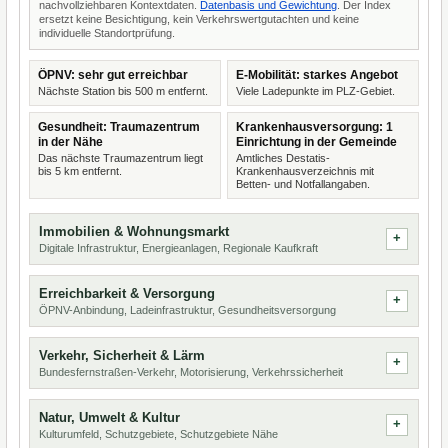
nachvollziehbaren Kontextdaten.
Datenbasis und Gewichtung
. Der Index
ersetzt keine Besichtigung, kein Verkehrswertgutachten und keine
individuelle Standortprüfung.
ÖPNV: sehr gut erreichbar
E-Mobilität: starkes Angebot
Nächste Station bis 500 m entfernt.
Viele Ladepunkte im PLZ-Gebiet.
Gesundheit: Traumazentrum
Krankenhausversorgung: 1
in der Nähe
Einrichtung in der Gemeinde
Das nächste Traumazentrum liegt
Amtliches Destatis-
bis 5 km entfernt.
Krankenhausverzeichnis mit
Betten- und Notfallangaben.
Immobilien & Wohnungsmarkt
Digitale Infrastruktur, Energieanlagen, Regionale Kaufkraft
Erreichbarkeit & Versorgung
ÖPNV-Anbindung, Ladeinfrastruktur, Gesundheitsversorgung
Verkehr, Sicherheit & Lärm
Bundesfernstraßen-Verkehr, Motorisierung, Verkehrssicherheit
Natur, Umwelt & Kultur
Kulturumfeld, Schutzgebiete, Schutzgebiete Nähe