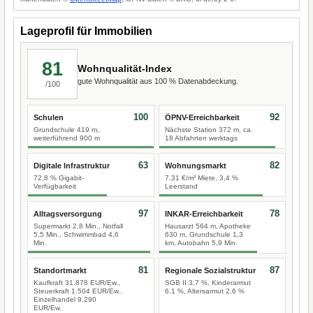
Lageprofil für Immobilien
81
Wohnqualität-Index
gute Wohnqualität aus 100 % Datenabdeckung.
/100
100
92
Schulen
ÖPNV-Erreichbarkeit
Grundschule 419 m,
Nächste Station 372 m, ca.
weiterführend 900 m
18 Abfahrten werktags
63
82
Digitale Infrastruktur
Wohnungsmarkt
72,8 % Gigabit-
7,31 €/m² Miete, 3,4 %
Verfügbarkeit
Leerstand
97
78
Alltagsversorgung
INKAR-Erreichbarkeit
Supermarkt 2,8 Min., Notfall
Hausarzt 564 m, Apotheke
5,5 Min., Schwimmbad 4,6
630 m, Grundschule 1,3
Min.
km, Autobahn 5,9 Min.
81
87
Standortmarkt
Regionale Sozialstruktur
Kaufkraft 31.878 EUR/Ew.,
SGB II 3,7 %, Kinderarmut
Steuerkraft 1.504 EUR/Ew.,
6,1 %, Altersarmut 2,6 %
Einzelhandel 9.290
EUR/Ew.