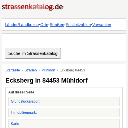
·
·
·
·
Länder/Landkreise
Orte
Straßen
Postleitzahlen
Vorwahlen
Startseite
Straßen
Mühldorf
Ecksberg 84453
Ecksberg in 84453 Mühldorf
Auf dieser Seite
Grundstücksreport
Immobilienmarkt
Karte