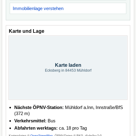
Immobilienlage verstehen
Karte und Lage
Karte laden
Ecksberg in 84453 Mühldorf
Nächste ÖPNV-Station:
Mühldorf a.Inn, Innstraße/BfS
(372 m)
Verkehrsmittel:
Bus
Abfahrten werktags:
ca. 18 pro Tag
Kartendaten ©
OpenStreetMap
, ÖPNV-Daten © BKG, dl-de/by-2-0.