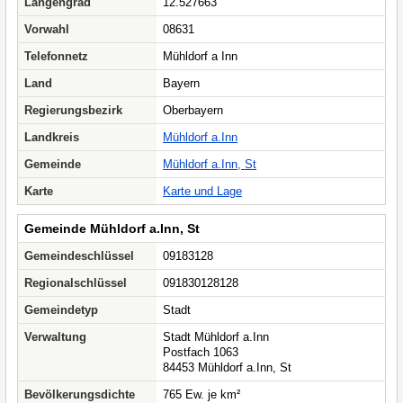
Längengrad
12.527663
Vorwahl
08631
Telefonnetz
Mühldorf a Inn
Land
Bayern
Regierungsbezirk
Oberbayern
Landkreis
Mühldorf a.Inn
Gemeinde
Mühldorf a.Inn, St
Karte
Karte und Lage
Gemeinde Mühldorf a.Inn, St
Gemeindeschlüssel
09183128
Regionalschlüssel
091830128128
Gemeindetyp
Stadt
Verwaltung
Stadt Mühldorf a.Inn
Postfach 1063
84453 Mühldorf a.Inn, St
Bevölkerungsdichte
765 Ew. je km²