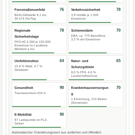
76
78
Fernstraßenumfeld
Verkehrssicherheit
BASt-Zählstelle 9,1 km,
3,9 Unfälle je 1.000
36.474 Kfz/Tag
Einwohner
78
70
Regionale
Schienenlärm
EBA: ca. 775 Betroffene,
Sicherheitslage
3,5 % der Einwohner
PKS-HZ 4.268 je 100.000
Einwohner im Landkreis
Mühldorf a.Inn
64
65
Umfeldstruktur
Natur- und
15,9 % Wald, 4,7 %
Schutzgebiete
Gewässer
9,0 % FFH, 4,9 %
Landschaftsschutz
90
70
Gesundheit
Krankenhausversorgun
Traumazentrum 418 m
g
1 Einrichtung, 210 Betten
(Gemeinde)
90
E-Mobilität
87 Ladepunkte im PLZ-
Gebiet
Automatischer Orientierungswert aus amtlichen und öffentlich