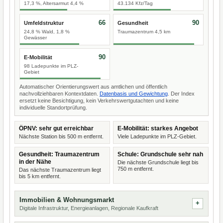
17,3 %, Altersarmut 4,4 %
43.134 Kfz/Tag
66
90
Umfeldstruktur
Gesundheit
24,8 % Wald, 1,8 %
Traumazentrum 4,5 km
Gewässer
90
E-Mobilität
98 Ladepunkte im PLZ-
Gebiet
Automatischer Orientierungswert aus amtlichen und öffentlich
nachvollziehbaren Kontextdaten.
Datenbasis und Gewichtung
. Der Index
ersetzt keine Besichtigung, kein Verkehrswertgutachten und keine
individuelle Standortprüfung.
ÖPNV: sehr gut erreichbar
E-Mobilität: starkes Angebot
Nächste Station bis 500 m entfernt.
Viele Ladepunkte im PLZ-Gebiet.
Gesundheit: Traumazentrum
Schule: Grundschule sehr nah
in der Nähe
Die nächste Grundschule liegt bis
750 m entfernt.
Das nächste Traumazentrum liegt
bis 5 km entfernt.
Immobilien & Wohnungsmarkt
Digitale Infrastruktur, Energieanlagen, Regionale Kaufkraft