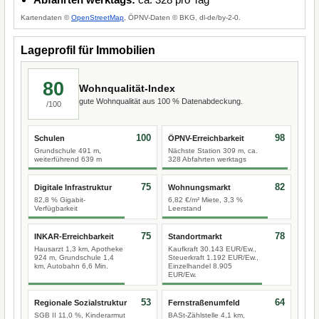
Kartendaten ©
OpenStreetMap
, ÖPNV-Daten © BKG, dl-de/by-2-0.
Lageprofil für Immobilien
80
Wohnqualität-Index
gute Wohnqualität aus 100 % Datenabdeckung.
/100
100
98
Schulen
ÖPNV-Erreichbarkeit
Grundschule 491 m,
Nächste Station 309 m, ca.
weiterführend 639 m
328 Abfahrten werktags
75
82
Digitale Infrastruktur
Wohnungsmarkt
82,8 % Gigabit-
6,82 €/m² Miete, 3,3 %
Verfügbarkeit
Leerstand
75
78
INKAR-Erreichbarkeit
Standortmarkt
Hausarzt 1,3 km, Apotheke
Kaufkraft 30.143 EUR/Ew.,
924 m, Grundschule 1,4
Steuerkraft 1.192 EUR/Ew.,
km, Autobahn 6,6 Min.
Einzelhandel 8.905
EUR/Ew.
53
64
Regionale Sozialstruktur
Fernstraßenumfeld
SGB II 11,0 %, Kinderarmut
BASt-Zählstelle 4,1 km,