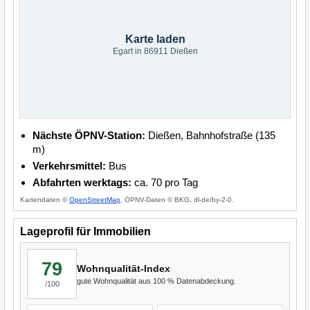
Karte laden
Egart in 86911 Dießen
Nächste ÖPNV-Station:
Dießen, Bahnhofstraße (135
m)
Verkehrsmittel:
Bus
Abfahrten werktags:
ca. 70 pro Tag
Kartendaten ©
OpenStreetMap
, ÖPNV-Daten © BKG, dl-de/by-2-0.
Lageprofil für Immobilien
79
Wohnqualität-Index
gute Wohnqualität aus 100 % Datenabdeckung.
/100