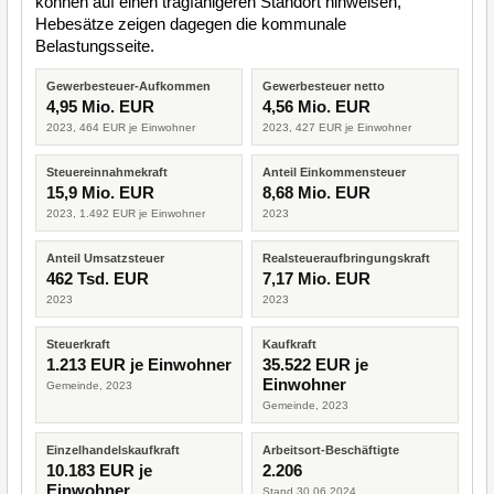
können auf einen tragfähigeren Standort hinweisen,
Hebesätze zeigen dagegen die kommunale
Belastungsseite.
Gewerbesteuer-Aufkommen
Gewerbesteuer netto
4,95 Mio. EUR
4,56 Mio. EUR
2023, 464 EUR je Einwohner
2023, 427 EUR je Einwohner
Steuereinnahmekraft
Anteil Einkommensteuer
15,9 Mio. EUR
8,68 Mio. EUR
2023, 1.492 EUR je Einwohner
2023
Anteil Umsatzsteuer
Realsteueraufbringungskraft
462 Tsd. EUR
7,17 Mio. EUR
2023
2023
Steuerkraft
Kaufkraft
1.213 EUR je Einwohner
35.522 EUR je
Einwohner
Gemeinde, 2023
Gemeinde, 2023
Einzelhandelskaufkraft
Arbeitsort-Beschäftigte
10.183 EUR je
2.206
Einwohner
Stand 30.06.2024