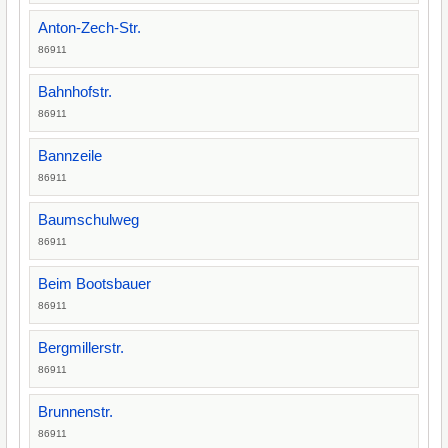
Anton-Zech-Str.
86911
Bahnhofstr.
86911
Bannzeile
86911
Baumschulweg
86911
Beim Bootsbauer
86911
Bergmillerstr.
86911
Brunnenstr.
86911