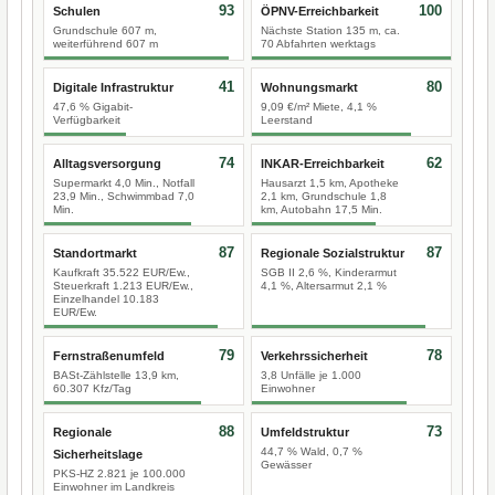
93
100
Schulen
ÖPNV-Erreichbarkeit
Grundschule 607 m,
Nächste Station 135 m, ca.
weiterführend 607 m
70 Abfahrten werktags
41
80
Digitale Infrastruktur
Wohnungsmarkt
47,6 % Gigabit-
9,09 €/m² Miete, 4,1 %
Verfügbarkeit
Leerstand
74
62
Alltagsversorgung
INKAR-Erreichbarkeit
Supermarkt 4,0 Min., Notfall
Hausarzt 1,5 km, Apotheke
23,9 Min., Schwimmbad 7,0
2,1 km, Grundschule 1,8
Min.
km, Autobahn 17,5 Min.
87
87
Standortmarkt
Regionale Sozialstruktur
Kaufkraft 35.522 EUR/Ew.,
SGB II 2,6 %, Kinderarmut
Steuerkraft 1.213 EUR/Ew.,
4,1 %, Altersarmut 2,1 %
Einzelhandel 10.183
EUR/Ew.
79
78
Fernstraßenumfeld
Verkehrssicherheit
BASt-Zählstelle 13,9 km,
3,8 Unfälle je 1.000
60.307 Kfz/Tag
Einwohner
88
73
Regionale
Umfeldstruktur
44,7 % Wald, 0,7 %
Sicherheitslage
Gewässer
PKS-HZ 2.821 je 100.000
Einwohner im Landkreis