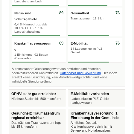
Landsberg am Lech
89
76
Natur- und
Gesundheit
Traumazentrum 13,1 km
Schutzgebiete
6,4 % Naturschutzgebiet,
18,1 % FFH, 27,7 %
Landschaftsschutz
69
76
Krankenhausversorgun
E-Mobilität
14 Ladepunkte im PLZ-
g
Gebiet
1 Einrichtung, 92 Betten
(Gemeinde)
Automatischer Orientierungswert aus amtlichen und öffentlich
nachvollziehbaren Kontextdaten.
Datenbasis und Gewichtung
. Der Index
ersetzt keine Besichtigung, kein Verkehrswertgutachten und keine
individuelle Standortprüfung.
ÖPNV: sehr gut erreichbar
E-Mobilität: vorhanden
Nächste Station bis 500 m entfernt.
Ladepunkte im PLZ-Gebiet
nachgewiesen.
Gesundheit: Traumazentrum
Krankenhausversorgung: 1
regional erreichbar
Einrichtung in der Gemeinde
Das nächste Traumazentrum liegt
Amtliches Destatis-
bis 15 km entfernt.
Krankenhausverzeichnis mit
Betten- und Notfallangaben.