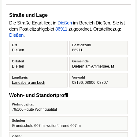
Straße und Lage
Die Straße Egart liegt in
Dießen
im Bereich Dießen. Sie ist
dem Postleitzahlgebiet
86911
zugeordnet. Ortsteilbezug:
Dießen
.
Ort
Postleitzahl
Dießen
86911
Ortsteil
Gemeinde
Dießen
Dießen am Ammersee, M
Landkreis
Vorwahl
Landsberg am Lech
08196, 08806, 08807
Wohn- und Standortprofil
Wohnqualität
79/100 - gute Wohnqualität
Schulen
Grundschule 607 m, weiterführend 607 m
ÖPNV