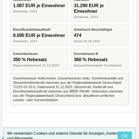
1.087 EUR je Einwohner
31.290 EUR je
Einwohner
Gemeinde, 2023
Gemeinde, 2023
Einzelhandelskaufkraft
Arbeitsort-Beschäftigte
8.590 EUR je Einwohner
474
Gemeinde, 2023
Stand 30.06.2024
Gewerbesteuer
Grundsteuer B
350 % Hebesatz
360 % Hebesatz
Regionaldatenbank 31.12.2024
bebaute/bebaubare Grundstücke
Gewerbesteuer-Aufkommen, Gewerbesteuer netto, Gemeindeanteile und
Steuereinnahmekraft stammen aus der Regionaldatenbank Deutschland
71231-01-03-5, Datenstand 31.12.2023. Steuerkraft, Kaufkraft und
Einzelhandelskaufkraft stammen aus BBSR INKAR. Hebesätze stammen
aus der Regionaldatenbank Deutschland bzw. aktuelleren amtlichen
Landes- oder Gemeindedaten.
Wir verwenden Cookies und externe Dienste für Anzeigen, Karten
OK
·
·
Impressum
Straßenindex
Valid CSS
und Messwerte.