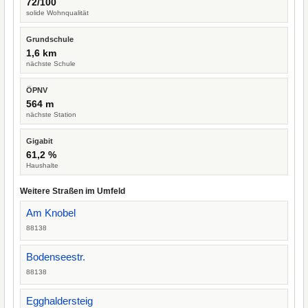
72/100
solide Wohnqualität
Grundschule
1,6 km
nächste Schule
ÖPNV
564 m
nächste Station
Gigabit
61,2 %
Haushalte
Weitere Straßen im Umfeld
Am Knobel
88138
Bodenseestr.
88138
Egghaldersteig