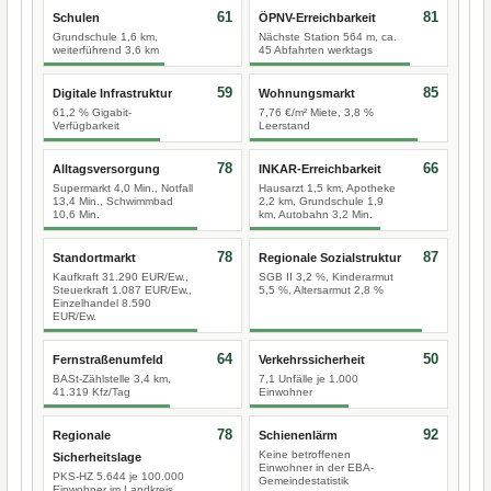
61
81
Schulen
ÖPNV-Erreichbarkeit
Grundschule 1,6 km,
Nächste Station 564 m, ca.
weiterführend 3,6 km
45 Abfahrten werktags
59
85
Digitale Infrastruktur
Wohnungsmarkt
61,2 % Gigabit-
7,76 €/m² Miete, 3,8 %
Verfügbarkeit
Leerstand
78
66
Alltagsversorgung
INKAR-Erreichbarkeit
Supermarkt 4,0 Min., Notfall
Hausarzt 1,5 km, Apotheke
13,4 Min., Schwimmbad
2,2 km, Grundschule 1,9
10,6 Min.
km, Autobahn 3,2 Min.
78
87
Standortmarkt
Regionale Sozialstruktur
Kaufkraft 31.290 EUR/Ew.,
SGB II 3,2 %, Kinderarmut
Steuerkraft 1.087 EUR/Ew.,
5,5 %, Altersarmut 2,8 %
Einzelhandel 8.590
EUR/Ew.
64
50
Fernstraßenumfeld
Verkehrssicherheit
BASt-Zählstelle 3,4 km,
7,1 Unfälle je 1.000
41.319 Kfz/Tag
Einwohner
78
92
Regionale
Schienenlärm
Keine betroffenen
Sicherheitslage
Einwohner in der EBA-
PKS-HZ 5.644 je 100.000
Gemeindestatistik
Einwohner im Landkreis