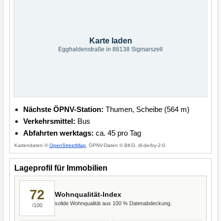
Karte laden
Egghaldenstraße in 88138 Sigmarszell
Nächste ÖPNV-Station:
Thumen, Scheibe (564 m)
Verkehrsmittel:
Bus
Abfahrten werktags:
ca. 45 pro Tag
Kartendaten ©
OpenStreetMap
, ÖPNV-Daten © BKG, dl-de/by-2-0.
Lageprofil für Immobilien
72
Wohnqualität-Index
solide Wohnqualität aus 100 % Datenabdeckung.
/100