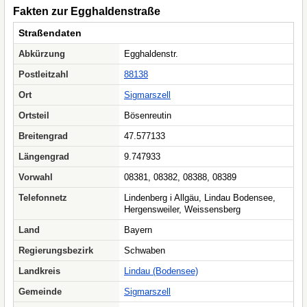
Fakten zur Egghaldenstraße
Straßendaten
Abkürzung
Egghaldenstr.
Postleitzahl
88138
Ort
Sigmarszell
Ortsteil
Bösenreutin
Breitengrad
47.577133
Längengrad
9.747933
Vorwahl
08381, 08382, 08388, 08389
Telefonnetz
Lindenberg i Allgäu, Lindau Bodensee,
Hergensweiler, Weissensberg
Land
Bayern
Regierungsbezirk
Schwaben
Landkreis
Lindau (Bodensee)
Gemeinde
Sigmarszell