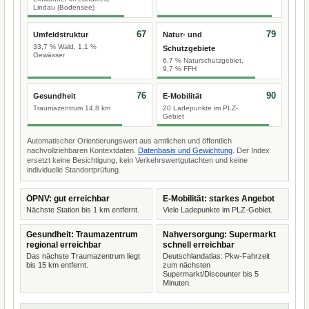
Lindau (Bodensee)
67
79
Umfeldstruktur
Natur- und
33,7 % Wald, 1,1 %
Schutzgebiete
Gewässer
6,7 % Naturschutzgebiet,
9,7 % FFH
76
90
Gesundheit
E-Mobilität
Traumazentrum 14,8 km
20 Ladepunkte im PLZ-
Gebiet
Automatischer Orientierungswert aus amtlichen und öffentlich
nachvollziehbaren Kontextdaten.
Datenbasis und Gewichtung
. Der Index
ersetzt keine Besichtigung, kein Verkehrswertgutachten und keine
individuelle Standortprüfung.
ÖPNV: gut erreichbar
E-Mobilität: starkes Angebot
Nächste Station bis 1 km entfernt.
Viele Ladepunkte im PLZ-Gebiet.
Gesundheit: Traumazentrum
Nahversorgung: Supermarkt
regional erreichbar
schnell erreichbar
Das nächste Traumazentrum liegt
Deutschlandatlas: Pkw-Fahrzeit
bis 15 km entfernt.
zum nächsten
Supermarkt/Discounter bis 5
Minuten.