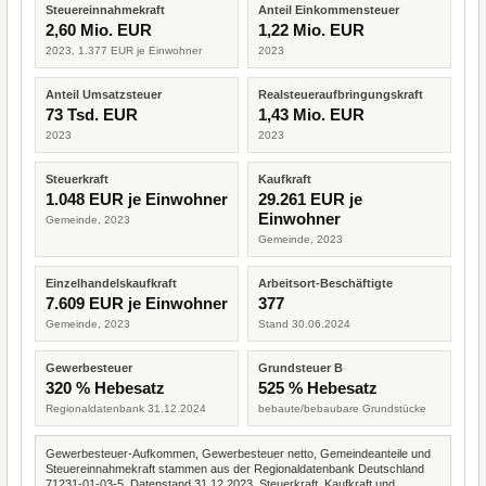
Steuereinnahmekraft
Anteil Einkommensteuer
2,60 Mio. EUR
1,22 Mio. EUR
2023, 1.377 EUR je Einwohner
2023
Anteil Umsatzsteuer
Realsteueraufbringungskraft
73 Tsd. EUR
1,43 Mio. EUR
2023
2023
Steuerkraft
Kaufkraft
1.048 EUR je Einwohner
29.261 EUR je
Einwohner
Gemeinde, 2023
Gemeinde, 2023
Einzelhandelskaufkraft
Arbeitsort-Beschäftigte
7.609 EUR je Einwohner
377
Gemeinde, 2023
Stand 30.06.2024
Gewerbesteuer
Grundsteuer B
320 % Hebesatz
525 % Hebesatz
Regionaldatenbank 31.12.2024
bebaute/bebaubare Grundstücke
Gewerbesteuer-Aufkommen, Gewerbesteuer netto, Gemeindeanteile und
Steuereinnahmekraft stammen aus der Regionaldatenbank Deutschland
71231-01-03-5, Datenstand 31.12.2023. Steuerkraft, Kaufkraft und