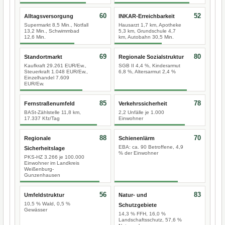
60
52
Alltagsversorgung
INKAR-Erreichbarkeit
Supermarkt 8,5 Min., Notfall
Hausarzt 1,7 km, Apotheke
13,2 Min., Schwimmbad
5,3 km, Grundschule 4,7
12,6 Min.
km, Autobahn 30,5 Min.
69
80
Standortmarkt
Regionale Sozialstruktur
Kaufkraft 29.261 EUR/Ew.,
SGB II 4,4 %, Kinderarmut
Steuerkraft 1.048 EUR/Ew.,
6,8 %, Altersarmut 2,4 %
Einzelhandel 7.609
EUR/Ew.
85
78
Fernstraßenumfeld
Verkehrssicherheit
BASt-Zählstelle 11,8 km,
2,2 Unfälle je 1.000
17.337 Kfz/Tag
Einwohner
88
70
Regionale
Schienenlärm
EBA: ca. 90 Betroffene, 4,9
Sicherheitslage
% der Einwohner
PKS-HZ 3.266 je 100.000
Einwohner im Landkreis
Weißenburg-
Gunzenhausen
56
83
Umfeldstruktur
Natur- und
10,5 % Wald, 0,5 %
Schutzgebiete
Gewässer
14,3 % FFH, 16,0 %
Landschaftsschutz, 57,6 %