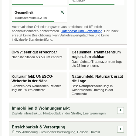
Naturpark
76
Gesundheit
Traumazentrum 8,2 km
Automatischer Orientierungswert aus amtlichen und öffentlich
nachvollziehbaren Kontextdaten.
Datenbasis und Gewichtung
. Der Index
ersetzt keine Besichtigung, kein Verkehrswertgutachten und keine
individuelle Standortprüfung.
ÖPNV: sehr gut erreichbar
Gesundheit: Traumazentrum
regional erreichbar
Nächste Station bis 500 m entfernt.
Das nächste Traumazentrum liegt
bis 15 km entfernt.
Kulturumfeld: UNESCO-
Naturumfeld: Naturpark prägt
Welterbe in der Nähe
die Lage
Grenzen des Römischen Reiches
BfN: Naturparkfläche liegt in
liegt bis 25 km entfernt.
wesentlichem Umfang in der
Gemeinde.
Immobilien & Wohnungsmarkt
Digitale Infrastruktur, Photovoltaik in der Straße, Energieanlagen
Erreichbarkeit & Versorgung
ÖPNV-Anbindung, Gesundheitsversorgung, Heliport-Umfeld