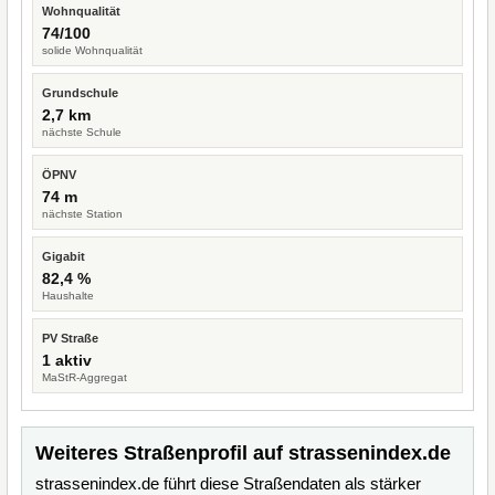
Wohnqualität
74/100
solide Wohnqualität
Grundschule
2,7 km
nächste Schule
ÖPNV
74 m
nächste Station
Gigabit
82,4 %
Haushalte
PV Straße
1 aktiv
MaStR-Aggregat
Weiteres Straßenprofil auf strassenindex.de
strassenindex.de führt diese Straßendaten als stärker