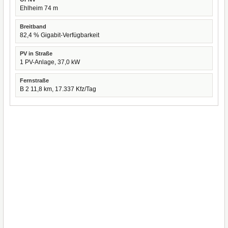
Ehlheim 74 m
Breitband
82,4 % Gigabit-Verfügbarkeit
PV in Straße
1 PV-Anlage, 37,0 kW
Fernstraße
B 2 11,8 km, 17.337 Kfz/Tag