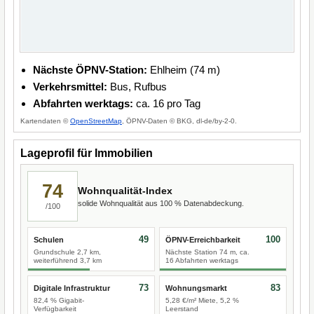
Nächste ÖPNV-Station:
Ehlheim (74 m)
Verkehrsmittel:
Bus, Rufbus
Abfahrten werktags:
ca. 16 pro Tag
Kartendaten ©
OpenStreetMap
, ÖPNV-Daten © BKG, dl-de/by-2-0.
Lageprofil für Immobilien
74
Wohnqualität-Index
solide Wohnqualität aus 100 % Datenabdeckung.
/100
49
100
Schulen
ÖPNV-Erreichbarkeit
Grundschule 2,7 km,
Nächste Station 74 m, ca.
weiterführend 3,7 km
16 Abfahrten werktags
73
83
Digitale Infrastruktur
Wohnungsmarkt
82,4 % Gigabit-
5,28 €/m² Miete, 5,2 %
Verfügbarkeit
Leerstand