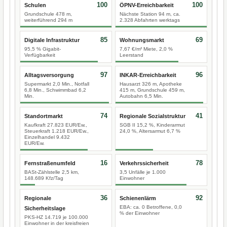
100
100
Schulen
ÖPNV-Erreichbarkeit
Grundschule 478 m,
Nächste Station 94 m, ca.
weiterführend 294 m
2.328 Abfahrten werktags
85
69
Digitale Infrastruktur
Wohnungsmarkt
95,5 % Gigabit-
7,67 €/m² Miete, 2,0 %
Verfügbarkeit
Leerstand
97
96
Alltagsversorgung
INKAR-Erreichbarkeit
Supermarkt 2,0 Min., Notfall
Hausarzt 326 m, Apotheke
6,8 Min., Schwimmbad 6,2
415 m, Grundschule 459 m,
Min.
Autobahn 6,5 Min.
74
41
Standortmarkt
Regionale Sozialstruktur
Kaufkraft 27.823 EUR/Ew.,
SGB II 15,2 %, Kinderarmut
Steuerkraft 1.218 EUR/Ew.,
24,0 %, Altersarmut 6,7 %
Einzelhandel 9.432
EUR/Ew.
16
78
Fernstraßenumfeld
Verkehrssicherheit
BASt-Zählstelle 2,5 km,
3,5 Unfälle je 1.000
148.689 Kfz/Tag
Einwohner
36
92
Regionale
Schienenlärm
EBA: ca. 0 Betroffene, 0,0
Sicherheitslage
% der Einwohner
PKS-HZ 14.719 je 100.000
Einwohner in der kreisfreien