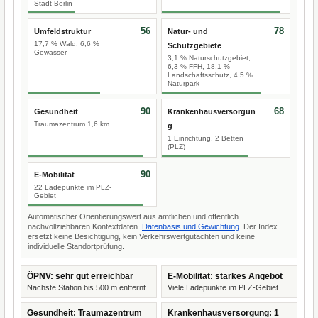
Stadt Berlin
56
78
Umfeldstruktur
Natur- und
17,7 % Wald, 6,6 %
Schutzgebiete
Gewässer
3,1 % Naturschutzgebiet,
6,3 % FFH, 18,1 %
Landschaftsschutz, 4,5 %
Naturpark
90
68
Gesundheit
Krankenhausversorgun
Traumazentrum 1,6 km
g
1 Einrichtung, 2 Betten
(PLZ)
90
E-Mobilität
22 Ladepunkte im PLZ-
Gebiet
Automatischer Orientierungswert aus amtlichen und öffentlich
nachvollziehbaren Kontextdaten.
Datenbasis und Gewichtung
. Der Index
ersetzt keine Besichtigung, kein Verkehrswertgutachten und keine
individuelle Standortprüfung.
ÖPNV: sehr gut erreichbar
E-Mobilität: starkes Angebot
Nächste Station bis 500 m entfernt.
Viele Ladepunkte im PLZ-Gebiet.
Gesundheit: Traumazentrum
Krankenhausversorgung: 1