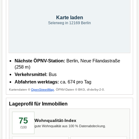
Karte laden
Selerweg in 12169 Berlin
Nächste ÖPNV-Station:
Berlin, Neue Filandastraße
(258 m)
Verkehrsmittel:
Bus
Abfahrten werktags:
ca. 674 pro Tag
Kartendaten ©
OpenStreetMap
, ÖPNV-Daten © BKG, dl-de/by-2-0.
Lageprofil für Immobilien
75
Wohnqualität-Index
gute Wohnqualität aus 100 % Datenabdeckung.
/100