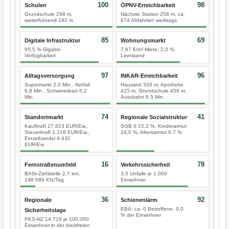
100
98
Schulen
ÖPNV-Erreichbarkeit
Grundschule 298 m,
Nächste Station 258 m, ca.
weiterführend 192 m
674 Abfahrten werktags
85
69
Digitale Infrastruktur
Wohnungsmarkt
95,5 % Gigabit-
7,67 €/m² Miete, 2,0 %
Verfügbarkeit
Leerstand
97
96
Alltagsversorgung
INKAR-Erreichbarkeit
Supermarkt 2,0 Min., Notfall
Hausarzt 326 m, Apotheke
6,8 Min., Schwimmbad 6,2
415 m, Grundschule 459 m,
Min.
Autobahn 6,5 Min.
74
41
Standortmarkt
Regionale Sozialstruktur
Kaufkraft 27.823 EUR/Ew.,
SGB II 15,2 %, Kinderarmut
Steuerkraft 1.218 EUR/Ew.,
24,0 %, Altersarmut 6,7 %
Einzelhandel 9.432
EUR/Ew.
16
78
Fernstraßenumfeld
Verkehrssicherheit
BASt-Zählstelle 2,7 km,
3,5 Unfälle je 1.000
148.689 Kfz/Tag
Einwohner
36
92
Regionale
Schienenlärm
EBA: ca. 0 Betroffene, 0,0
Sicherheitslage
% der Einwohner
PKS-HZ 14.719 je 100.000
Einwohner in der kreisfreien