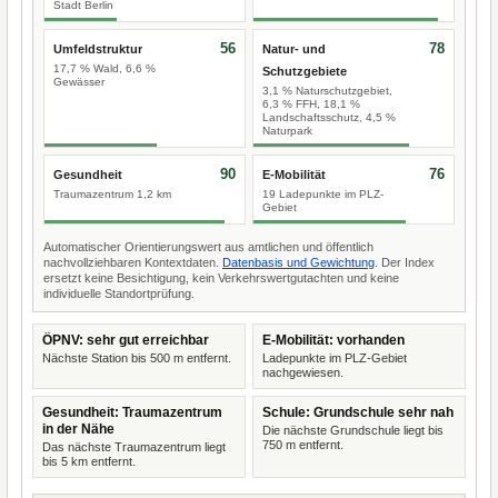
Stadt Berlin
56
78
Umfeldstruktur
Natur- und
17,7 % Wald, 6,6 %
Schutzgebiete
Gewässer
3,1 % Naturschutzgebiet,
6,3 % FFH, 18,1 %
Landschaftsschutz, 4,5 %
Naturpark
90
76
Gesundheit
E-Mobilität
Traumazentrum 1,2 km
19 Ladepunkte im PLZ-
Gebiet
Automatischer Orientierungswert aus amtlichen und öffentlich
nachvollziehbaren Kontextdaten.
Datenbasis und Gewichtung
. Der Index
ersetzt keine Besichtigung, kein Verkehrswertgutachten und keine
individuelle Standortprüfung.
ÖPNV: sehr gut erreichbar
E-Mobilität: vorhanden
Nächste Station bis 500 m entfernt.
Ladepunkte im PLZ-Gebiet
nachgewiesen.
Gesundheit: Traumazentrum
Schule: Grundschule sehr nah
in der Nähe
Die nächste Grundschule liegt bis
750 m entfernt.
Das nächste Traumazentrum liegt
bis 5 km entfernt.