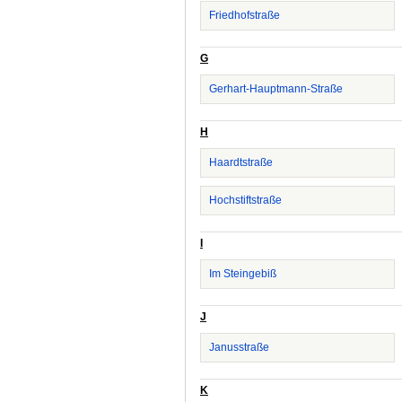
Friedhofstraße
G
Gerhart-Hauptmann-Straße
H
Haardtstraße
Hochstiftstraße
I
Im Steingebiß
J
Janusstraße
K