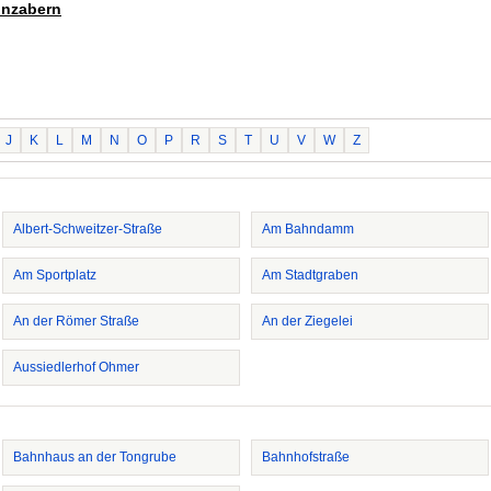
inzabern
J
K
L
M
N
O
P
R
S
T
U
V
W
Z
Albert-Schweitzer-Straße
Am Bahndamm
Am Sportplatz
Am Stadtgraben
An der Römer Straße
An der Ziegelei
Aussiedlerhof Ohmer
Bahnhaus an der Tongrube
Bahnhofstraße