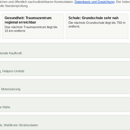
ichen und öffentlich nachvollziehbaren Kontextdaten.
Datenbasis und Gewichtung
. Der Index
lle Standortprüfung.
Gesundheit: Traumazentrum
Schule: Grundschule sehr nah
regional erreichbar
Die nächste Grundschule liegt bis 750 m
entfernt.
Das nächste Traumazentrum liegt bis
15 km entfernt.
ionale Kaufkraft
, Heliport-Umfeld
 Motorisierung
te Nähe
e, Wahlkreis-Strukturdaten