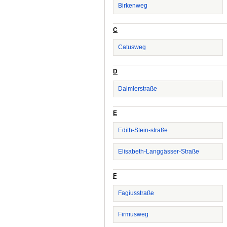
Birkenweg
C
Catusweg
D
Daimlerstraße
E
Edith-Stein-straße
Elisabeth-Langgässer-Straße
F
Fagiusstraße
Firmusweg