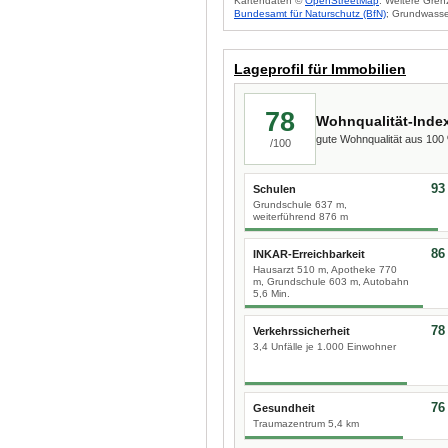
Kartendaten ©
OpenStreetMap
. Weitere Gren
Bundesamt für Naturschutz (BfN)
; Grundwasse
Lageprofil für Immobilien
78
Wohnqualität-Inde
gute Wohnqualität aus 10
/100
93
Schulen
Grundschule 637 m,
weiterführend 876 m
86
INKAR-Erreichbarkeit
Hausarzt 510 m, Apotheke 770
m, Grundschule 603 m, Autobahn
5,6 Min.
78
Verkehrssicherheit
3,4 Unfälle je 1.000 Einwohner
76
Gesundheit
Traumazentrum 5,4 km