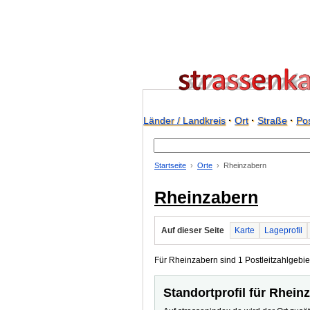
Länder / Landkreis
·
Ort
·
Straße
·
Pos
Startseite
Orte
Rheinzabern
Rheinzabern
Auf dieser Seite
Karte
Lageprofil
Für Rheinzabern sind 1 Postleitzahlgebiet
Standortprofil für Rhein