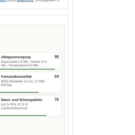
BKG
(2026)
dl-de/by-2-0
; Schutzgebiete: ©
90
Alltagsversorgung
Supermarkt 1,9 Min., Notfall 10,2
Min., Schwimmbad 8,2 Min.
64
Fernstraßenumfeld
BASt-Zählstelle 3,1 km, 27.056
Kfz/Tag
76
Natur- und Schutzgebiete
9,0 % FFH, 67,0 %
Landschaftsschutz