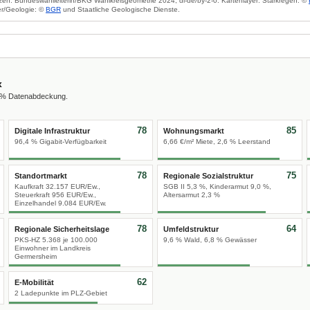
zen: Bundeswahlleiterin/BKG Wahlkreisgeometrie 2024, dl-de/by-2-0. Kartenlayer: Starkregen: ©
r/Geologie: ©
BGR
und Staatliche Geologische Dienste.
x
0 % Datenabdeckung.
78
85
Digitale Infrastruktur
Wohnungsmarkt
96,4 % Gigabit-Verfügbarkeit
6,66 €/m² Miete, 2,6 % Leerstand
78
75
Standortmarkt
Regionale Sozialstruktur
Kaufkraft 32.157 EUR/Ew.,
SGB II 5,3 %, Kinderarmut 9,0 %,
Steuerkraft 956 EUR/Ew.,
Altersarmut 2,3 %
Einzelhandel 9.084 EUR/Ew.
78
64
Regionale Sicherheitslage
Umfeldstruktur
PKS-HZ 5.368 je 100.000
9,6 % Wald, 6,8 % Gewässer
Einwohner im Landkreis
Germersheim
62
E-Mobilität
2 Ladepunkte im PLZ-Gebiet