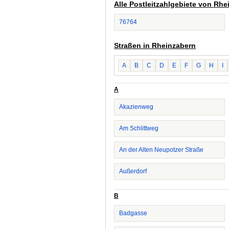
Alle Postleitzahlgebiete von Rhe
76764
Straßen in Rheinzabern
A
B
C
D
E
F
G
H
I
A
Akazienweg
Am Schlittweg
An der Alten Neupotzer Straße
Außerdorf
B
Badgasse