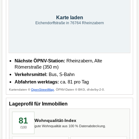
Karte laden
Eichendorffstraße in 76764 Rheinzabern
Nächste ÖPNV-Station:
Rheinzabern, Alte
Römerstraße (350 m)
Verkehrsmittel:
Bus, S-Bahn
Abfahrten werktags:
ca. 81 pro Tag
Kartendaten ©
OpenStreetMap
, ÖPNV-Daten © BKG, dl-de/by-2-0.
Lageprofil für Immobilien
81
Wohnqualität-Index
gute Wohnqualität aus 100 % Datenabdeckung.
/100