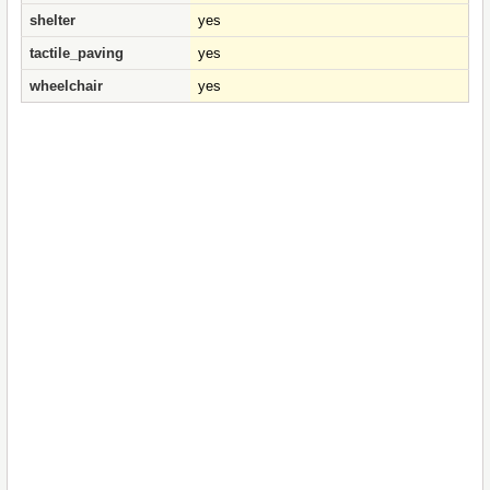
shelter
yes
tactile_paving
yes
wheelchair
yes