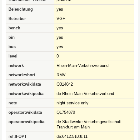
Beleuchtung
yes
Betreiber
VGF
bench
yes
bin
yes
bus
yes
level
0
network
Rhein-Main-Verkehrsverbund
network:short
RMV
network:wikidata
Q314042
network:wikipedia
de:Rhein-Main-Verkehrsverbund
note
night service only
operator:wikidata
Q1754870
operator:wikipedia
de:Stadtwerke Verkehrsgesellschaft
Frankfurt am Main
ref:IFOPT
de:6412:510:8:11