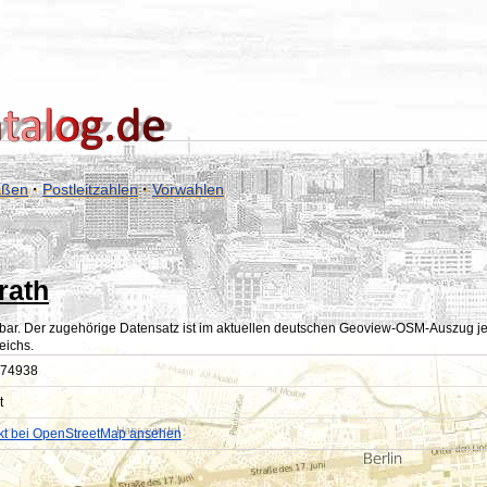
aßen
·
Postleitzahlen
·
Vorwahlen
rath
bar. Der zugehörige Datensatz ist im aktuellen deutschen Geoview-OSM-Auszug jedoc
eichs.
74938
t
kt bei OpenStreetMap ansehen