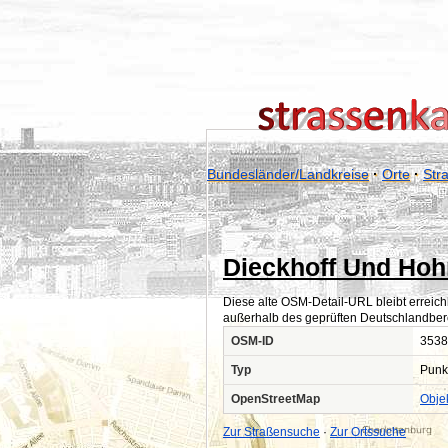
Bundesländer/Landkreise
·
Orte
·
Str
Dieckhoff Und Hoh
Diese alte OSM-Detail-URL bleibt erreich
außerhalb des geprüften Deutschlandber
OSM-ID
3538
Typ
Punk
OpenStreetMap
Obje
Zur Straßensuche
·
Zur Ortssuche