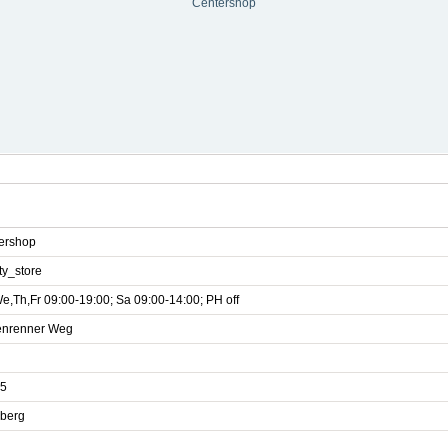
Centershop
ershop
ty_store
e,Th,Fr 09:00-19:00; Sa 09:00-14:00; PH off
nrenner Weg
5
berg