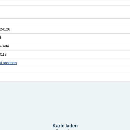
24126
t
47404
8113
kt ansehen
Karte laden