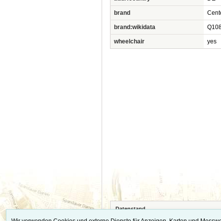
brand
Cent
brand:wikidata
Q10
wheelchair
yes
Datenstand
Die vollständigen Quellennachweise, Datens
Wir verwenden Cookies und externe Dienste für Anzeigen, Karten und Messwe