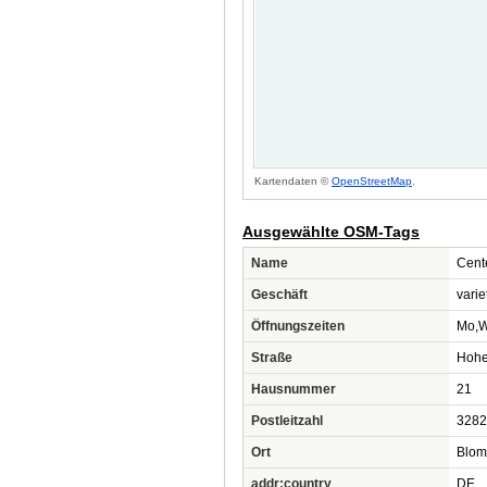
Kartendaten ©
OpenStreetMap
.
Ausgewählte OSM-Tags
Name
Cent
Geschäft
varie
Öffnungszeiten
Mo,W
Straße
Hohe
Hausnummer
21
Postleitzahl
3282
Ort
Blom
addr:country
DE