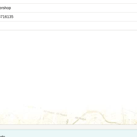
ershop
8716135
tände und Importdaten stehen auf der Seite
Quellennachweise und Datenimporte
.
rte.