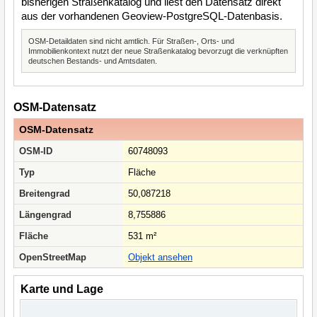
bisherigen Straßenkatalog und liest den Datensatz direkt
aus der vorhandenen Geoview-PostgreSQL-Datenbasis.
OSM-Detaildaten sind nicht amtlich. Für Straßen-, Orts- und
Immobilienkontext nutzt der neue Straßenkatalog bevorzugt die verknüpften
deutschen Bestands- und Amtsdaten.
OSM-Datensatz
OSM-Datensatz
OSM-ID
60748093
Typ
Fläche
Breitengrad
50,087218
Längengrad
8,755886
Fläche
531 m²
OpenStreetMap
Objekt ansehen
Karte und Lage