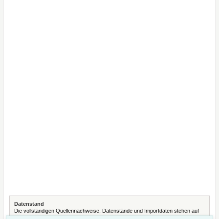
Datenstand
Die vollständigen Quellennachweise, Datenstände und Importdaten stehen auf
der Seite
Quellennachweise und Datenimporte
.