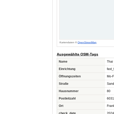
Kartendaten ©
OpenStreetMap
.
Ausgewählte OSM-Tags
Name
Thai
Einrichtung
fast_
Öffnungszeiten
Mo-F
Straße
San
Hausnummer
80
Postleitzahl
6031
Ort
Fran
check_date
2024