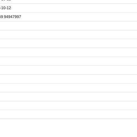
-10-12
69 94947997