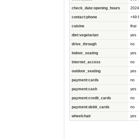
check_date:opening_hours
2024
contact:phone
+49 
cuisine
thai
diet:vegetarian
yes
drive_through
no
indoor_seating
yes
internet_access
no
outdoor_seating
yes
payment:cards
no
payment:cash
yes
payment:credit_cards
no
payment:debit_cards
no
wheelchair
yes