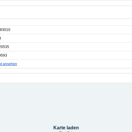
83010
t
20535
9593
kt ansehen
Karte laden