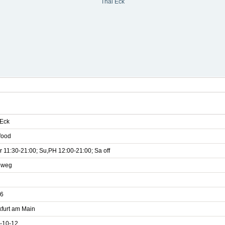
Thai Eck
 Eck
food
r 11:30-21:00; Su,PH 12:00-21:00; Sa off
dweg
6
kfurt am Main
-10-12